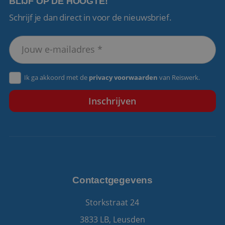
BLIJF OP DE HOOGTE!
Schrijf je dan direct in voor de nieuwsbrief.
VISITOR_PRIVACY_METADATA
5 maanden 4
YouTube
weken
.youtube.com
Ik ga akkoord met de
privacy voorwaarden
van Reiswerk.
Contactgegevens
Storkstraat 24
3833 LB, Leusden