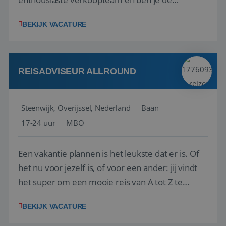
vraagbaak voor alles met betrekking tot vluchten
BEKIJK VACATURE
en tarieven waar je collega’s niet uitkomen.
Voorts ben je verantwoordelijk voor een stuk
kwaliteitsbewaking van alles wat met IATA te m...
REISADVISEUR ALLROUND
Steenwijk, Overijssel, Nederland
Baan
17-24 uur
MBO
Een vakantie plannen is het leukste dat er is. Of
het nu voor jezelf is, of voor een ander: jij vindt
het super om een mooie reis van A tot Z te
regelen. Door jouw kennis en ervaring leren onze
BEKIJK VACATURE
vakantiegangers de meest prachtige plekjes op
aarde kennen! 🏝️Wat ga je doen?Klantgericht