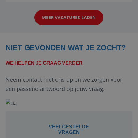
reiswereld gebeurt. Met je enthousiasme weet je
klanten te overtuigen om die droomreis te
MEER VACATURES LADEN
boeken! ...
NIET GEVONDEN WAT JE ZOCHT?
WE HELPEN JE GRAAG VERDER
Google Privacy Policy
Neem contact met ons op en we zorgen voor
een passend antwoord op jouw vraag.
li_gc
5 maanden 4
LinkedIn
weken
Corporation
.linkedin.com
VEELGESTELDE
VRAGEN