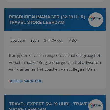
REISBUREAUMANAGER (32-39 UUR) –
TRAVEL STORE LEERDAM
Leerdam
Baan
37-40+ uur
MBO
Ben jij een ervaren reisprofessional die graag het
verschil maakt? Krijg je energie van het adviseren
van klanten én het coachen van collega's? Dan
zijn wij op zoek naar jou. Bij Travel Store Leerdam
BEKIJK VACATURE
(onderdeel van Pelikaan Travel Group) zoeken
we een Reisbureaumanager die samen met het
team het reisbureau verder...
TRAVEL EXPERT (24-39 UUR) - TRAVEL
STORE LEERDAM