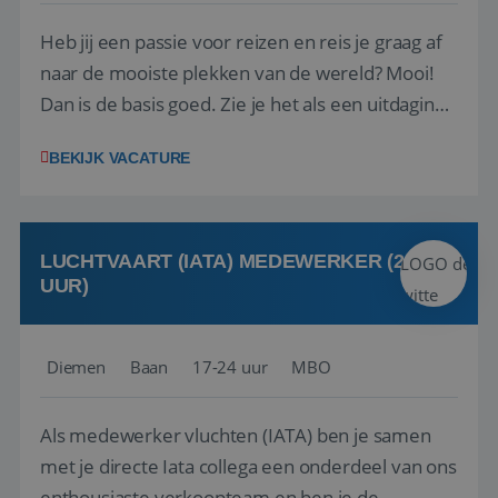
Heb jij een passie voor reizen en reis je graag af
naar de mooiste plekken van de wereld? Mooi!
Dan is de basis goed. Zie je het als een uitdaging
om anderen te inspireren en ondersteunen met
BEKIJK VACATURE
het samenstellen en boeken van de perfecte
vakantie en is verkopen je tweede natuur? Al
deze onderdelen zijn nu samen gevoegd...
LUCHTVAART (IATA) MEDEWERKER (24-32
UUR)
Diemen
Baan
17-24 uur
MBO
Als medewerker vluchten (IATA) ben je samen
met je directe Iata collega een onderdeel van ons
enthousiaste verkoopteam en ben je de