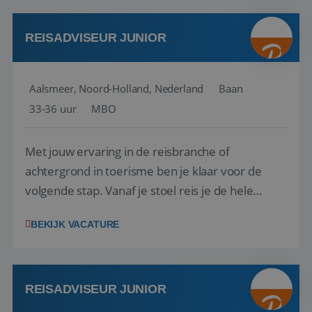
werken: of het nu gaat om vragen ...
REISADVISEUR JUNIOR
Aalsmeer, Noord-Holland, Nederland
Baan
33-36 uur
MBO
Met jouw ervaring in de reisbranche of
achtergrond in toerisme ben je klaar voor de
volgende stap. Vanaf je stoel reis je de hele
wereld over en speel je moeiteloos in op de
BEKIJK VACATURE
wensen van je team, je klant en wat er in de
reiswereld gebeurt. Met je enthousiasme weet je
klanten te overtuigen om die droomreis te
boeken! ...
REISADVISEUR JUNIOR