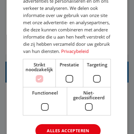
advertenties te personaliseren en om ons
verkeer te analyseren. We delen ook
Met jouw ervaring in de reisbranche of
informatie over uw gebruik van onze site
achtergrond in toerisme ben je klaar voor de
met onze advertentie- en analysepartners,
volgende stap. Vanaf je stoel reis je de hele
die deze kunnen combineren met andere
informatie die u aan hen heeft verstrekt of
wereld over en speel je moeiteloos in op de
die zij hebben verzameld door uw gebruik
BEKIJK VACATURE
wensen van je team, je klant en wat er in de
van hun diensten.
Privacybeleid
reiswereld gebeurt. Met je enthousiasme weet je
klanten te overtuigen om die droomreis te
Strikt
Prestatie
Targeting
noodzakelijk
boeken! ...
REISADVISEUR ALLROUND
Functioneel
Niet-
Aalsmeer, Noord-Holland, Nederland
Baan
geclassificeerd
33-36 uur
MBO
Een vakantie plannen is het leukste dat er is. Of
het nu voor jezelf is, of voor een ander: jij vindt
ALLES ACCEPTEREN