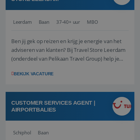
Leerdam
Baan
37-40+ uur
MBO
Ben jij gek op reizen en krijg je energie van het
adviseren van klanten? Bij Travel Store Leerdam
(onderdeel van Pelikaan Travel Group) help je
klanten met zorg en aandacht hun ideale reis te
BEKIJK VACATURE
vinden. Samen maken we van elke reis een
onvergetelijke ervaring. Of je nu al jaren ervaring
hebt in de reisbranche of j...
CUSTOMER SERVICES AGENT |
AIRPORTBALIES
Schiphol
Baan