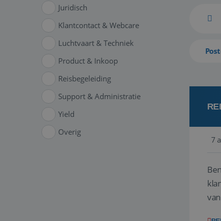
Juridisch
Klantcontact & Webcare
Luchtvaart & Techniek
Post
Product & Inkoop
Reisbegeleiding
Support & Administratie
RE
Yield
Overig
7 
Ben
klant
van
ver