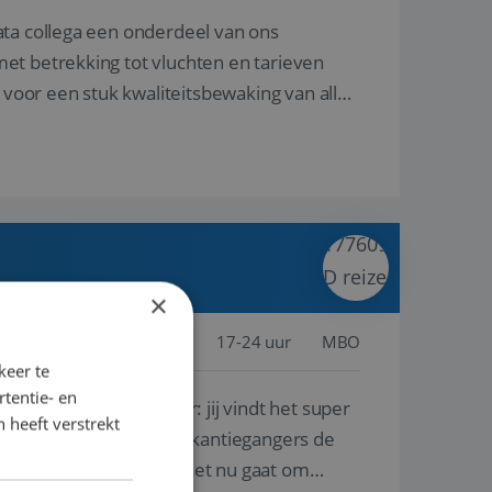
ata collega een onderdeel van ons
et betrekking tot vluchten en tarieven
 voor een stuk kwaliteitsbewaking van alles
×
jssel, Nederland
Baan
17-24 uur
MBO
keer te
tentie- en
lf is, of voor een ander: jij vindt het super
 heeft verstrekt
n ervaring leren onze vakantiegangers de
lantgericht werken: of het nu gaat om