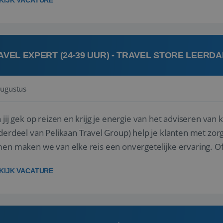
KIJK VACATURE
AVEL EXPERT (24-39 UUR) - TRAVEL STORE LEERD
augustus
ij gek op reizen en krijg je energie van het adviseren van klanten? Bij Travel St
derdeel van Pelikaan Travel Group) help je klanten met zorg
 maken we van elke reis een onvergetelijke ervaring. Of je nu al jaren ervaring hebt in de
branche of j...
KIJK VACATURE