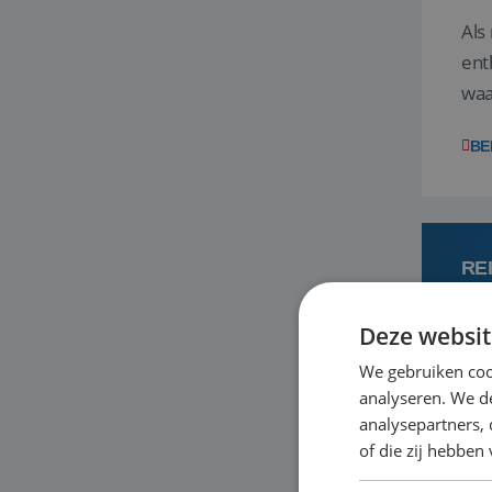
Als
ent
waa
wat
BE
RE
Deze websit
7 
We gebruiken coo
analyseren. We de
Een
analysepartners,
om 
of die zij hebbe
mee