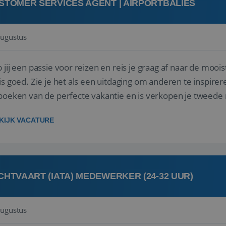
STOMER SERVICES AGENT | AIRPORTBALIES
augustus
 jij een passie voor reizen en reis je graag af naar de mooi
is goed. Zie je het als een uitdaging om anderen te inspi
boeken van de perfecte vakantie en is verkopen je tweede 
oegd...
KIJK VACATURE
CHTVAART (IATA) MEDEWERKER (24-32 UUR)
augustus