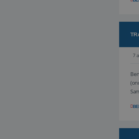
BE
TR
7 
Ben j
(on
Samen
reis
BE