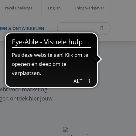
Travel Challenge
English
Inlog werkgever
REN & ONTWIKKELEN
ebt voor marketing,
ager, ontdek hier jouw