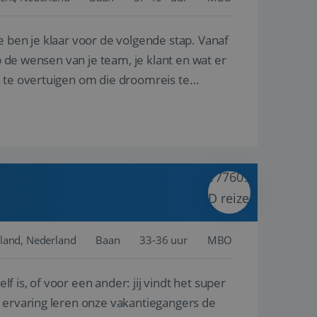
e ben je klaar voor de volgende stap. Vanaf
en betrokkenheid op
tefunctionaliteit te
n voert informatie
p de wensen van je team, je klant en wat er
ikt en over
eft gezien voordat
n te overtuigen om die droomreis te
alytics - wat een
analyseservice van
ers te
r toe te wijzen als
be-video's die in
n site en wordt
e websitebezoeker
 te berekenen voor
face gebruikt.
we gebruiken om het
nalytics software.
e meten.
e gebruiker op te
 tot één
osoft als een
 door ingesloten
e sessiestatus te
 dat het
soft-domeinen,
land, Nederland
Baan
33-36 uur
MBO
orgt voor de goede
lf is, of voor een ander: jij vindt het super
het delen van de
n ervaring leren onze vakantiegangers de