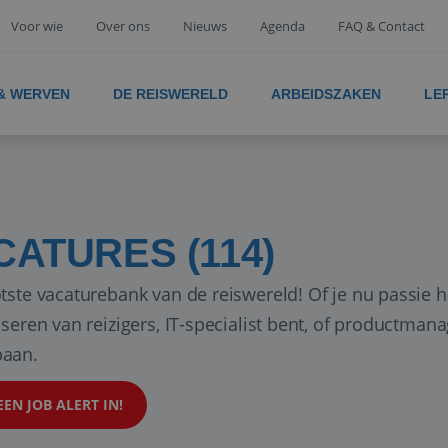
Voor wie
Over ons
Nieuws
Agenda
FAQ & Contact
 & WERVEN
DE REISWERELD
ARBEIDSZAKEN
LE
CATURES (114)
tste vacaturebank van de reiswereld! Of je nu passie h
iseren van reizigers, IT-specialist bent, of productman
aan.
EEN JOB ALERT IN!