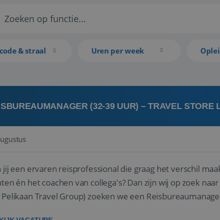
code & straal
Uren per week
Ople
ISBUREAUMANAGER (32-39 UUR) – TRAVEL STORE
augustus
 jij een ervaren reisprofessional die graag het verschil maa
en én het coachen van collega's? Dan zijn wij op zoek naar jou. Bij Travel Store Leerdam (on
 Pelikaan Travel Group) zoeken we een Reisbureaumanage
der...