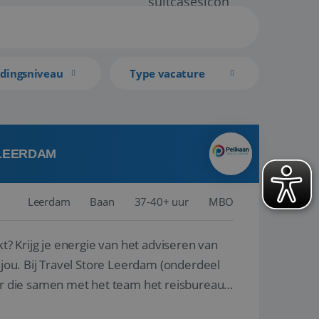
idingsniveau
Type vacature
 LEERDAM
Leerdam
Baan
37-40+ uur
MBO
kt? Krijg je energie van het adviseren van
derdeel
r die samen met het team het reisbureau