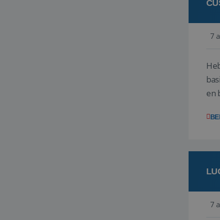
CU
7 
Heb
bas
en 
gev
BE
LU
7 