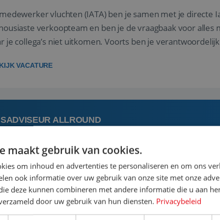
 medewerker vluchten (IATA) ben je samen met je directe I
housiaste verkoopteam en ben je de vraagbaak voor alles m
r je collega’s niet uitkomen. Voorts ben je verantwoordelijk
 met IATA te m...
KIJK VACATURE
ISADVISEUR ALLROUND
e maakt gebruik van cookies.
augustus
Steenwijk, Overi
kies om inhoud en advertenties te personaliseren en om ons ver
len ook informatie over uw gebruik van onze site met onze adver
 vakantie plannen is het leukste dat er is. Of het nu voor jeze
 die deze kunnen combineren met andere informatie die u aan hen
een mooie reis van A tot Z te regelen. Door jouw kennis e
n verzameld door uw gebruik van hun diensten.
Privacybeleid
st prachtige plekjes op aarde kennen! 🏝️Wat ga je doen?K