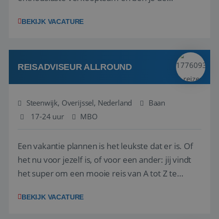
vraagbaak voor alles met betrekking tot vluchten
BEKIJK VACATURE
en tarieven waar je collega’s niet uitkomen.
Voorts ben je verantwoordelijk voor een stuk
kwaliteitsbewaking van alles wat met IATA te m...
REISADVISEUR ALLROUND
Steenwijk, Overijssel, Nederland
Baan
17-24 uur
MBO
Een vakantie plannen is het leukste dat er is. Of
het nu voor jezelf is, of voor een ander: jij vindt
het super om een mooie reis van A tot Z te
regelen. Door jouw kennis en ervaring leren onze
BEKIJK VACATURE
vakantiegangers de meest prachtige plekjes op
aarde kennen! 🏝️Wat ga je doen?Klantgericht