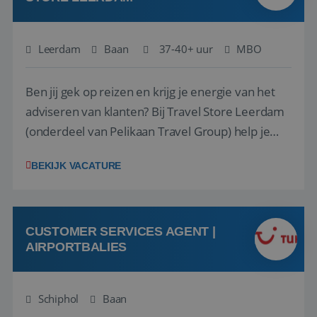
Leerdam
Baan
37-40+ uur
MBO
Ben jij gek op reizen en krijg je energie van het
adviseren van klanten? Bij Travel Store Leerdam
(onderdeel van Pelikaan Travel Group) help je
klanten met zorg en aandacht hun ideale reis te
BEKIJK VACATURE
vinden. Samen maken we van elke reis een
onvergetelijke ervaring. Of je nu al jaren ervaring
hebt in de reisbranche of j...
CUSTOMER SERVICES AGENT |
AIRPORTBALIES
Schiphol
Baan