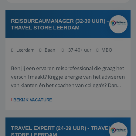
REISBUREAUMANAGER (32-39 UUR) –
TRAVEL STORE LEERDAM
Leerdam
Baan
37-40+ uur
MBO
Ben jij een ervaren reisprofessional die graag het
verschil maakt? Krijg je energie van het adviseren
van klanten én het coachen van collega's? Dan
zijn wij op zoek naar jou. Bij Travel Store Leerdam
BEKIJK VACATURE
(onderdeel van Pelikaan Travel Group) zoeken
we een Reisbureaumanager die samen met het
team het reisbureau verder...
TRAVEL EXPERT (24-39 UUR) - TRAVEL
STORE LEERDAM