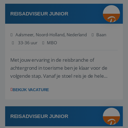
werken: of het nu gaat om vragen ...
REISADVISEUR JUNIOR
Aalsmeer, Noord-Holland, Nederland
Baan
33-36 uur
MBO
Met jouw ervaring in de reisbranche of
achtergrond in toerisme ben je klaar voor de
volgende stap. Vanaf je stoel reis je de hele
wereld over en speel je moeiteloos in op de
BEKIJK VACATURE
wensen van je team, je klant en wat er in de
reiswereld gebeurt. Met je enthousiasme weet je
klanten te overtuigen om die droomreis te
boeken! ...
REISADVISEUR JUNIOR