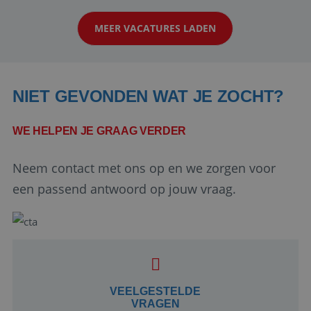
klanten te overtuigen om die droomreis te
MEER VACATURES LADEN
boeken! ...
NIET GEVONDEN WAT JE ZOCHT?
WE HELPEN JE GRAAG VERDER
Neem contact met ons op en we zorgen voor
Google Privacy Policy
een passend antwoord op jouw vraag.
li_gc
5 maanden 4
LinkedIn
weken
Corporation
.linkedin.com
VEELGESTELDE
VRAGEN