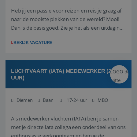
Heb jij een passie voor reizen en reis je graag af
naar de mooiste plekken van de wereld? Mooi!
Dan is de basis goed. Zie je het als een uitdaging
om anderen te inspireren en ondersteunen met
BEKIJK VACATURE
het samenstellen en boeken van de perfecte
vakantie en is verkopen je tweede natuur? Al
deze onderdelen zijn nu samen gevoegd...
LUCHTVAART (IATA) MEDEWERKER (24-32
UUR)
Diemen
Baan
17-24 uur
MBO
Als medewerker vluchten (IATA) ben je samen
met je directe Iata collega een onderdeel van ons
enthousiaste verkoopteam en ben je de