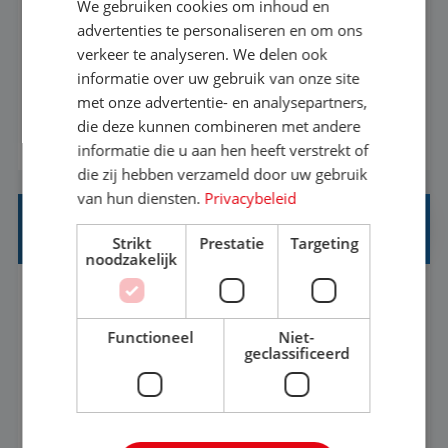
We gebruiken cookies om inhoud en
Met jouw ervaring in de reisbranche of
advertenties te personaliseren en om ons
verkeer te analyseren. We delen ook
achtergrond in toerisme ben je klaar voor de
informatie over uw gebruik van onze site
volgende stap. Vanaf je stoel reis je de hele
met onze advertentie- en analysepartners,
wereld over en speel je moeiteloos in op de
die deze kunnen combineren met andere
BEKIJK VACATURE
wensen van je team, je klant en wat er in de
informatie die u aan hen heeft verstrekt of
reiswereld gebeurt. Met je enthousiasme weet je
die zij hebben verzameld door uw gebruik
klanten te overtuigen om die droomreis te
van hun diensten.
Privacybeleid
boeken! ...
REISADVISEUR ALLROUND
Strikt
Prestatie
Targeting
noodzakelijk
Aalsmeer, Noord-Holland, Nederland
Baan
33-36 uur
MBO
Functioneel
Niet-
geclassificeerd
Een vakantie plannen is het leukste dat er is. Of
het nu voor jezelf is, of voor een ander: jij vindt
het super om een mooie reis van A tot Z te