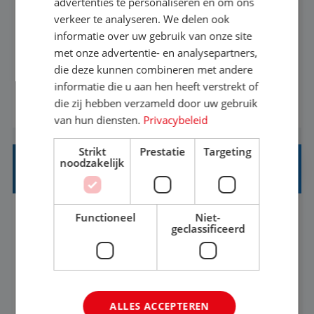
advertenties te personaliseren en om ons
verkeer te analyseren. We delen ook
Met jouw ervaring in de reisbranche of
informatie over uw gebruik van onze site
achtergrond in toerisme ben je klaar voor de
met onze advertentie- en analysepartners,
volgende stap. Vanaf je stoel reis je de hele
die deze kunnen combineren met andere
informatie die u aan hen heeft verstrekt of
wereld over en speel je moeiteloos in op de
die zij hebben verzameld door uw gebruik
BEKIJK VACATURE
wensen van je team, je klant en wat er in de
van hun diensten.
Privacybeleid
reiswereld gebeurt. Met je enthousiasme weet je
klanten te overtuigen om die droomreis te
Strikt
Prestatie
Targeting
noodzakelijk
boeken! ...
REISADVISEUR ALLROUND
Functioneel
Niet-
Aalsmeer, Noord-Holland, Nederland
Baan
geclassificeerd
33-36 uur
MBO
Een vakantie plannen is het leukste dat er is. Of
het nu voor jezelf is, of voor een ander: jij vindt
ALLES ACCEPTEREN