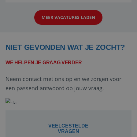
reiswereld gebeurt. Met je enthousiasme weet je
klanten te overtuigen om die droomreis te
MEER VACATURES LADEN
boeken! ...
NIET GEVONDEN WAT JE ZOCHT?
WE HELPEN JE GRAAG VERDER
Google Privacy Policy
Neem contact met ons op en we zorgen voor
een passend antwoord op jouw vraag.
li_gc
5 maanden 4
LinkedIn
weken
Corporation
.linkedin.com
VEELGESTELDE
VRAGEN