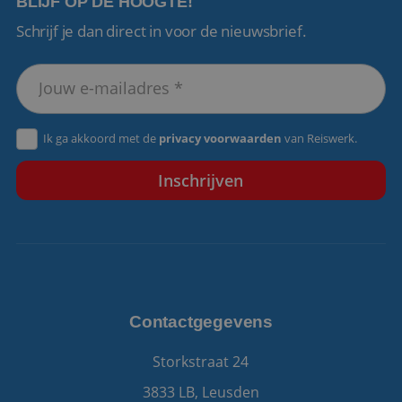
BLIJF OP DE HOOGTE!
Schrijf je dan direct in voor de nieuwsbrief.
VISITOR_PRIVACY_METADATA
5 maanden 4
YouTube
weken
.youtube.com
Ik ga akkoord met de
privacy voorwaarden
van Reiswerk.
Contactgegevens
Storkstraat 24
3833 LB, Leusden