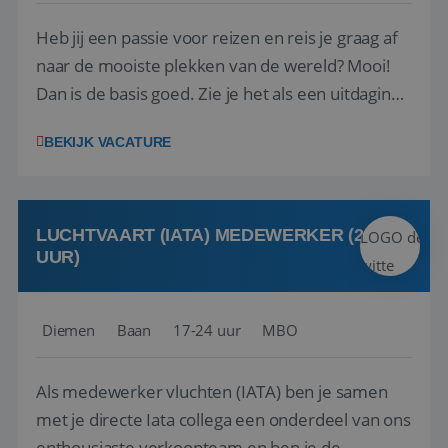
Heb jij een passie voor reizen en reis je graag af
naar de mooiste plekken van de wereld? Mooi!
Dan is de basis goed. Zie je het als een uitdaging
om anderen te inspireren en ondersteunen met
BEKIJK VACATURE
het samenstellen en boeken van de perfecte
vakantie en is verkopen je tweede natuur? Al
deze onderdelen zijn nu samen gevoegd...
LUCHTVAART (IATA) MEDEWERKER (24-32
UUR)
Diemen
Baan
17-24 uur
MBO
Als medewerker vluchten (IATA) ben je samen
met je directe Iata collega een onderdeel van ons
enthousiaste verkoopteam en ben je de