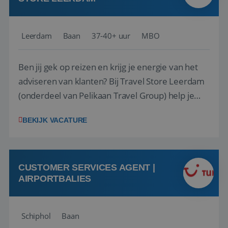
Leerdam
Baan
37-40+ uur
MBO
Ben jij gek op reizen en krijg je energie van het
adviseren van klanten? Bij Travel Store Leerdam
(onderdeel van Pelikaan Travel Group) help je
klanten met zorg en aandacht hun ideale reis te
BEKIJK VACATURE
vinden. Samen maken we van elke reis een
onvergetelijke ervaring. Of je nu al jaren ervaring
hebt in de reisbranche of j...
CUSTOMER SERVICES AGENT |
AIRPORTBALIES
Schiphol
Baan