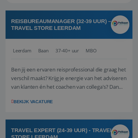
REISBUREAUMANAGER (32-39 UUR) –
TRAVEL STORE LEERDAM
Leerdam
Baan
37-40+ uur
MBO
Ben jij een ervaren reisprofessional die graag het
verschil maakt? Krijg je energie van het adviseren
van klanten én het coachen van collega's? Dan
zijn wij op zoek naar jou. Bij Travel Store Leerdam
BEKIJK VACATURE
(onderdeel van Pelikaan Travel Group) zoeken
we een Reisbureaumanager die samen met het
team het reisbureau verder...
TRAVEL EXPERT (24-39 UUR) - TRAVEL
STORE LEERDAM