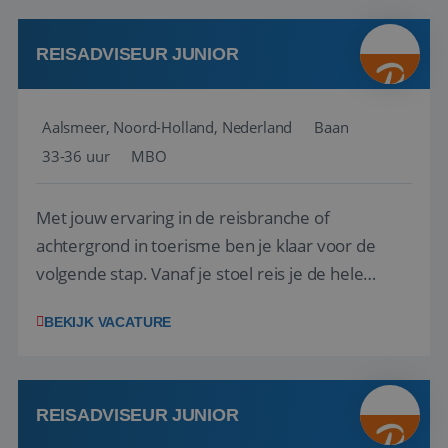
werken: of het nu gaat om vragen ...
REISADVISEUR JUNIOR
Aalsmeer, Noord-Holland, Nederland
Baan
33-36 uur
MBO
Met jouw ervaring in de reisbranche of
achtergrond in toerisme ben je klaar voor de
volgende stap. Vanaf je stoel reis je de hele
wereld over en speel je moeiteloos in op de
BEKIJK VACATURE
wensen van je team, je klant en wat er in de
reiswereld gebeurt. Met je enthousiasme weet je
klanten te overtuigen om die droomreis te
boeken! ...
REISADVISEUR JUNIOR