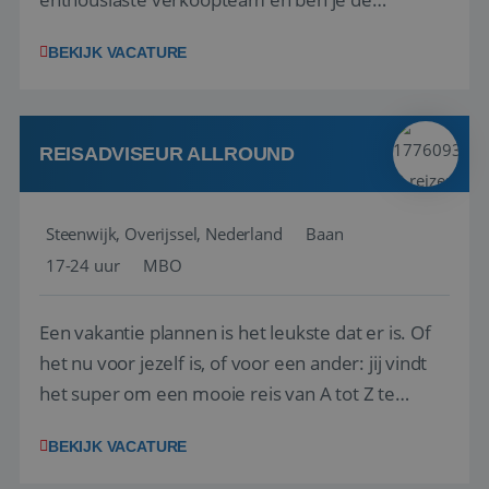
vraagbaak voor alles met betrekking tot vluchten
BEKIJK VACATURE
en tarieven waar je collega’s niet uitkomen.
Voorts ben je verantwoordelijk voor een stuk
kwaliteitsbewaking van alles wat met IATA te m...
REISADVISEUR ALLROUND
Steenwijk, Overijssel, Nederland
Baan
17-24 uur
MBO
Een vakantie plannen is het leukste dat er is. Of
het nu voor jezelf is, of voor een ander: jij vindt
het super om een mooie reis van A tot Z te
regelen. Door jouw kennis en ervaring leren onze
BEKIJK VACATURE
vakantiegangers de meest prachtige plekjes op
aarde kennen! 🏝️Wat ga je doen?Klantgericht