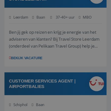
Leerdam
Baan
37-40+ uur
MBO
Ben jij gek op reizen en krijg je energie van het
adviseren van klanten? Bij Travel Store Leerdam
(onderdeel van Pelikaan Travel Group) help je
klanten met zorg en aandacht hun ideale reis te
BEKIJK VACATURE
vinden. Samen maken we van elke reis een
onvergetelijke ervaring. Of je nu al jaren ervaring
hebt in de reisbranche of j...
CUSTOMER SERVICES AGENT |
AIRPORTBALIES
Schiphol
Baan