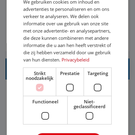
We gebruiken cookies om inhoud en
Met jouw ervaring in de reisbranche of
advertenties te personaliseren en om ons
verkeer te analyseren. We delen ook
achtergrond in toerisme ben je klaar voor de
informatie over uw gebruik van onze site
volgende stap. Vanaf je stoel reis je de hele
met onze advertentie- en analysepartners,
wereld over en speel je moeiteloos in op de
die deze kunnen combineren met andere
BEKIJK VACATURE
wensen van je team, je klant en wat er in de
informatie die u aan hen heeft verstrekt of
reiswereld gebeurt. Met je enthousiasme weet je
die zij hebben verzameld door uw gebruik
klanten te overtuigen om die droomreis te
van hun diensten.
Privacybeleid
boeken! ...
REISADVISEUR ALLROUND
Strikt
Prestatie
Targeting
noodzakelijk
Aalsmeer, Noord-Holland, Nederland
Baan
33-36 uur
MBO
Functioneel
Niet-
geclassificeerd
Een vakantie plannen is het leukste dat er is. Of
het nu voor jezelf is, of voor een ander: jij vindt
het super om een mooie reis van A tot Z te