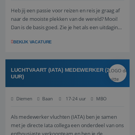
Heb jij een passie voor reizen en reis je graag af
naar de mooiste plekken van de wereld? Mooi!
Dan is de basis goed. Zie je het als een uitdaging
om anderen te inspireren en ondersteunen met
BEKIJK VACATURE
het samenstellen en boeken van de perfecte
vakantie en is verkopen je tweede natuur? Al
deze onderdelen zijn nu samen gevoegd...
LUCHTVAART (IATA) MEDEWERKER (24-32
UUR)
Diemen
Baan
17-24 uur
MBO
Als medewerker vluchten (IATA) ben je samen
met je directe Iata collega een onderdeel van ons
enthousiaste verkoopteam en ben je de