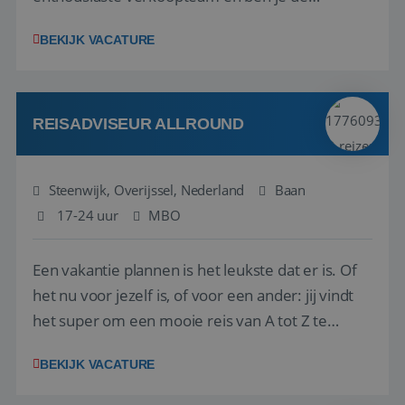
vraagbaak voor alles met betrekking tot vluchten
BEKIJK VACATURE
en tarieven waar je collega’s niet uitkomen.
Voorts ben je verantwoordelijk voor een stuk
kwaliteitsbewaking van alles wat met IATA te m...
REISADVISEUR ALLROUND
Steenwijk, Overijssel, Nederland
Baan
17-24 uur
MBO
Een vakantie plannen is het leukste dat er is. Of
het nu voor jezelf is, of voor een ander: jij vindt
het super om een mooie reis van A tot Z te
regelen. Door jouw kennis en ervaring leren onze
BEKIJK VACATURE
vakantiegangers de meest prachtige plekjes op
aarde kennen! 🏝️Wat ga je doen?Klantgericht