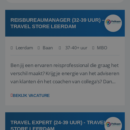
REISBUREAUMANAGER (32-39 UUR) –
TRAVEL STORE LEERDAM
Leerdam
Baan
37-40+ uur
MBO
Ben jij een ervaren reisprofessional die graag het
verschil maakt? Krijg je energie van het adviseren
van klanten én het coachen van collega's? Dan
zijn wij op zoek naar jou. Bij Travel Store Leerdam
BEKIJK VACATURE
(onderdeel van Pelikaan Travel Group) zoeken
we een Reisbureaumanager die samen met het
team het reisbureau verder...
TRAVEL EXPERT (24-39 UUR) - TRAVEL
STORE LEERDAM