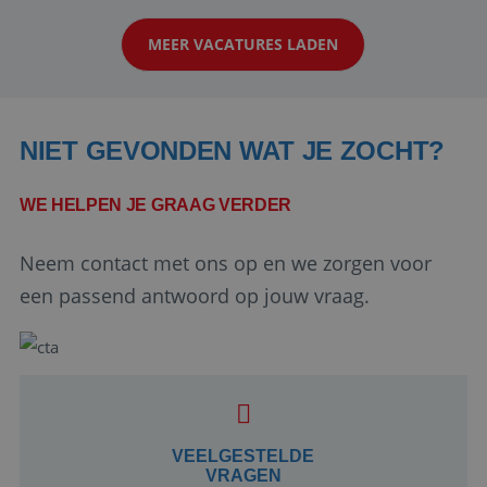
klanten te overtuigen om die droomreis te
MEER VACATURES LADEN
boeken! ...
NIET GEVONDEN WAT JE ZOCHT?
WE HELPEN JE GRAAG VERDER
Neem contact met ons op en we zorgen voor
Google Privacy Policy
een passend antwoord op jouw vraag.
li_gc
5 maanden 4
LinkedIn
weken
Corporation
.linkedin.com
VEELGESTELDE
VRAGEN