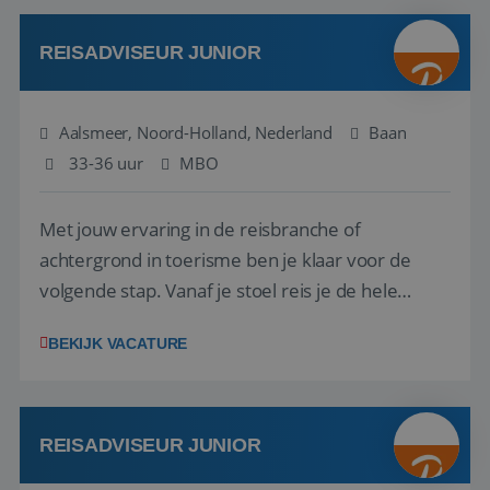
werken: of het nu gaat om vragen ...
REISADVISEUR JUNIOR
Aalsmeer, Noord-Holland, Nederland
Baan
33-36 uur
MBO
Met jouw ervaring in de reisbranche of
achtergrond in toerisme ben je klaar voor de
volgende stap. Vanaf je stoel reis je de hele
wereld over en speel je moeiteloos in op de
BEKIJK VACATURE
wensen van je team, je klant en wat er in de
reiswereld gebeurt. Met je enthousiasme weet je
klanten te overtuigen om die droomreis te
boeken! ...
REISADVISEUR JUNIOR