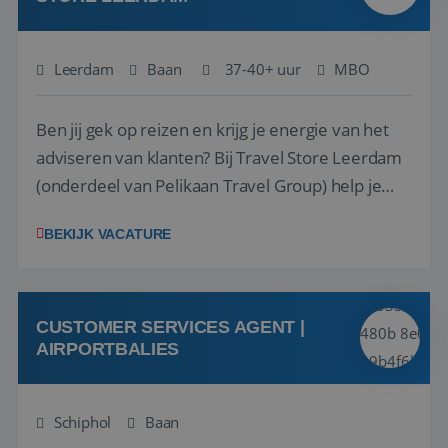
Leerdam
Baan
37-40+ uur
MBO
Ben jij gek op reizen en krijg je energie van het
adviseren van klanten? Bij Travel Store Leerdam
(onderdeel van Pelikaan Travel Group) help je
klanten met zorg en aandacht hun ideale reis te
BEKIJK VACATURE
vinden. Samen maken we van elke reis een
onvergetelijke ervaring. Of je nu al jaren ervaring
hebt in de reisbranche of j...
CUSTOMER SERVICES AGENT |
AIRPORTBALIES
Schiphol
Baan