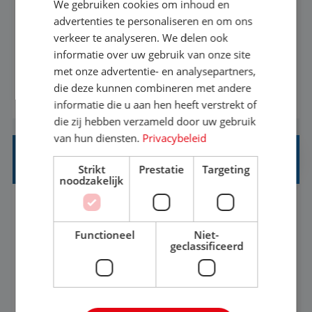
We gebruiken cookies om inhoud en
Met jouw ervaring in de reisbranche of
advertenties te personaliseren en om ons
verkeer te analyseren. We delen ook
achtergrond in toerisme ben je klaar voor de
informatie over uw gebruik van onze site
volgende stap. Vanaf je stoel reis je de hele
met onze advertentie- en analysepartners,
wereld over en speel je moeiteloos in op de
die deze kunnen combineren met andere
BEKIJK VACATURE
wensen van je team, je klant en wat er in de
informatie die u aan hen heeft verstrekt of
reiswereld gebeurt. Met je enthousiasme weet je
die zij hebben verzameld door uw gebruik
klanten te overtuigen om die droomreis te
van hun diensten.
Privacybeleid
boeken! ...
REISADVISEUR ALLROUND
Strikt
Prestatie
Targeting
noodzakelijk
Aalsmeer, Noord-Holland, Nederland
Baan
33-36 uur
MBO
Functioneel
Niet-
geclassificeerd
Een vakantie plannen is het leukste dat er is. Of
het nu voor jezelf is, of voor een ander: jij vindt
het super om een mooie reis van A tot Z te