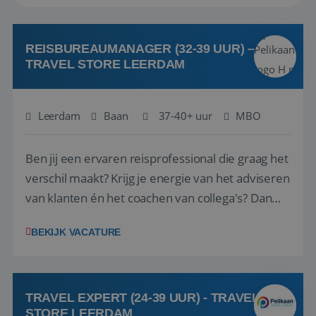
REISBUREAUMANAGER (32-39 UUR) –
TRAVEL STORE LEERDAM
Leerdam
Baan
37-40+ uur
MBO
Ben jij een ervaren reisprofessional die graag het
verschil maakt? Krijg je energie van het adviseren
van klanten én het coachen van collega's? Dan
zijn wij op zoek naar jou. Bij Travel Store Leerdam
BEKIJK VACATURE
(onderdeel van Pelikaan Travel Group) zoeken
we een Reisbureaumanager die samen met het
team het reisbureau verder...
TRAVEL EXPERT (24-39 UUR) - TRAVEL
STORE LEERDAM