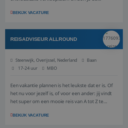
vraagbaak voor alles met betrekking tot vluchten
BEKIJK VACATURE
en tarieven waar je collega’s niet uitkomen.
Voorts ben je verantwoordelijk voor een stuk
kwaliteitsbewaking van alles wat met IATA te m...
REISADVISEUR ALLROUND
Steenwijk, Overijssel, Nederland
Baan
17-24 uur
MBO
Een vakantie plannen is het leukste dat er is. Of
het nu voor jezelf is, of voor een ander: jij vindt
het super om een mooie reis van A tot Z te
regelen. Door jouw kennis en ervaring leren onze
BEKIJK VACATURE
vakantiegangers de meest prachtige plekjes op
aarde kennen! 🏝️Wat ga je doen?Klantgericht