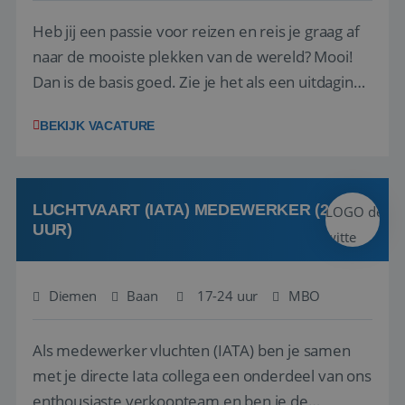
Heb jij een passie voor reizen en reis je graag af
naar de mooiste plekken van de wereld? Mooi!
Dan is de basis goed. Zie je het als een uitdaging
om anderen te inspireren en ondersteunen met
BEKIJK VACATURE
het samenstellen en boeken van de perfecte
vakantie en is verkopen je tweede natuur? Al
deze onderdelen zijn nu samen gevoegd...
LUCHTVAART (IATA) MEDEWERKER (24-32
UUR)
Diemen
Baan
17-24 uur
MBO
Als medewerker vluchten (IATA) ben je samen
met je directe Iata collega een onderdeel van ons
enthousiaste verkoopteam en ben je de