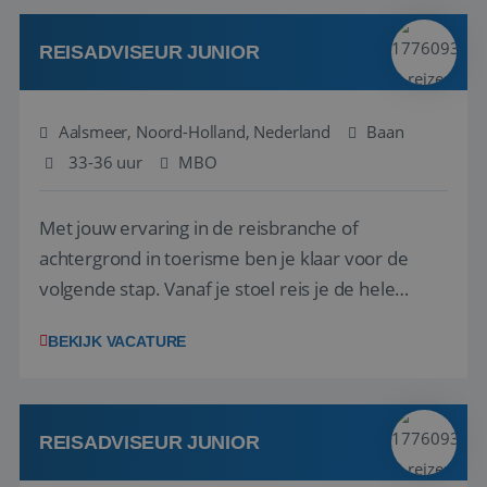
werken: of het nu gaat om vragen ...
REISADVISEUR JUNIOR
Aalsmeer, Noord-Holland, Nederland
Baan
33-36 uur
MBO
Met jouw ervaring in de reisbranche of
achtergrond in toerisme ben je klaar voor de
volgende stap. Vanaf je stoel reis je de hele
wereld over en speel je moeiteloos in op de
BEKIJK VACATURE
wensen van je team, je klant en wat er in de
reiswereld gebeurt. Met je enthousiasme weet je
klanten te overtuigen om die droomreis te
boeken! ...
REISADVISEUR JUNIOR