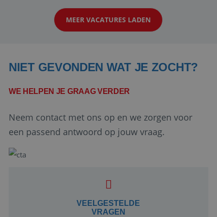
klanten te overtuigen om die droomreis te
MEER VACATURES LADEN
boeken! ...
NIET GEVONDEN WAT JE ZOCHT?
WE HELPEN JE GRAAG VERDER
Neem contact met ons op en we zorgen voor
Google Privacy Policy
een passend antwoord op jouw vraag.
li_gc
5 maanden 4
LinkedIn
weken
Corporation
.linkedin.com
VEELGESTELDE
VRAGEN