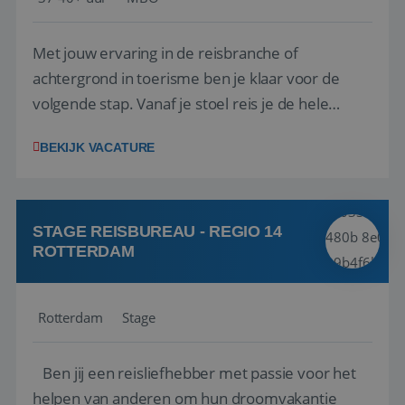
Met jouw ervaring in de reisbranche of
achtergrond in toerisme ben je klaar voor de
volgende stap. Vanaf je stoel reis je de hele
wereld over en speel je moeiteloos in op de
BEKIJK VACATURE
wensen van je team, je klant en wat er in de
reiswereld gebeurt. Met je enthousiasme weet je
klanten te overtuigen om die droomreis te
boeken! ...
STAGE REISBUREAU - REGIO 14
ROTTERDAM
Rotterdam
Stage
Ben jij een reisliefhebber met passie voor het
helpen van anderen om hun droomvakantie