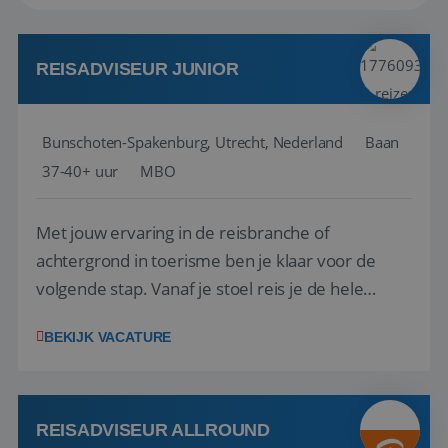
REISADVISEUR JUNIOR
Bunschoten-Spakenburg, Utrecht, Nederland
Baan
37-40+ uur
MBO
Met jouw ervaring in de reisbranche of
achtergrond in toerisme ben je klaar voor de
volgende stap. Vanaf je stoel reis je de hele
wereld over en speel je moeiteloos in op de
BEKIJK VACATURE
wensen van je team, je klant en wat er in de
reiswereld gebeurt. Met je enthousiasme weet je
klanten te overtuigen om die droomreis te
boeken! ...
REISADVISEUR ALLROUND