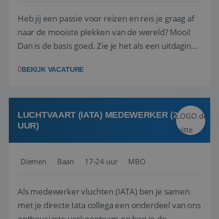
Heb jij een passie voor reizen en reis je graag af
naar de mooiste plekken van de wereld? Mooi!
Dan is de basis goed. Zie je het als een uitdaging
om anderen te inspireren en ondersteunen met
BEKIJK VACATURE
het samenstellen en boeken van de perfecte
vakantie en is verkopen je tweede natuur? Al
deze onderdelen zijn nu samen gevoegd...
LUCHTVAART (IATA) MEDEWERKER (24-32
UUR)
Diemen
Baan
17-24 uur
MBO
Als medewerker vluchten (IATA) ben je samen
met je directe Iata collega een onderdeel van ons
enthousiaste verkoopteam en ben je de