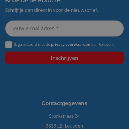
BLIJF OP DE HOOGTE!
Schrijf je dan direct in voor de nieuwsbrief.
VISITOR_PRIVACY_METADATA
5 maanden 4
YouTube
weken
.youtube.com
Ik ga akkoord met de
privacy voorwaarden
van Reiswerk.
Contactgegevens
Storkstraat 24
3833 LB, Leusden