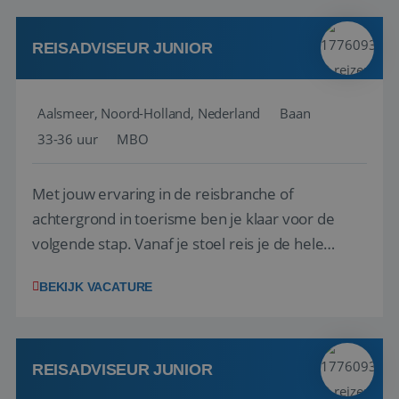
werken: of het nu gaat om vragen ...
REISADVISEUR JUNIOR
Aalsmeer, Noord-Holland, Nederland
Baan
33-36 uur
MBO
Met jouw ervaring in de reisbranche of
achtergrond in toerisme ben je klaar voor de
volgende stap. Vanaf je stoel reis je de hele
wereld over en speel je moeiteloos in op de
BEKIJK VACATURE
wensen van je team, je klant en wat er in de
reiswereld gebeurt. Met je enthousiasme weet je
klanten te overtuigen om die droomreis te
boeken! ...
REISADVISEUR JUNIOR