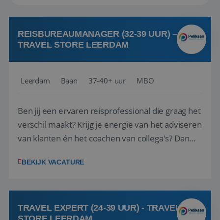
REISBUREAUMANAGER (32-39 UUR) –
TRAVEL STORE LEERDAM
Leerdam
Baan
37-40+ uur
MBO
Ben jij een ervaren reisprofessional die graag het
verschil maakt? Krijg je energie van het adviseren
van klanten én het coachen van collega's? Dan
zijn wij op zoek naar jou. Bij Travel Store Leerdam
BEKIJK VACATURE
(onderdeel van Pelikaan Travel Group) zoeken
we een Reisbureaumanager die samen met het
team het reisbureau verder...
TRAVEL EXPERT (24-39 UUR) - TRAVEL
STORE LEERDAM