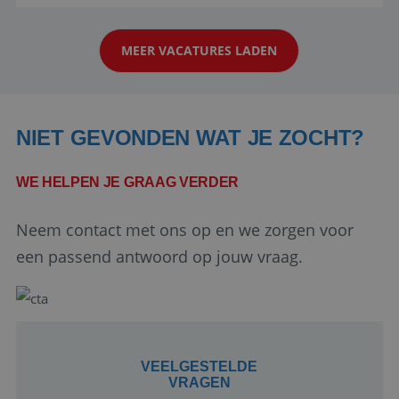
reiswereld gebeurt. Met je enthousiasme weet je
klanten te overtuigen om die droomreis te
MEER VACATURES LADEN
boeken! ...
NIET GEVONDEN WAT JE ZOCHT?
WE HELPEN JE GRAAG VERDER
Google Privacy Policy
Neem contact met ons op en we zorgen voor
een passend antwoord op jouw vraag.
li_gc
5 maanden 4
LinkedIn
weken
Corporation
.linkedin.com
VEELGESTELDE
VRAGEN