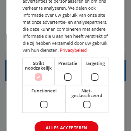
advertenties te personaliseren en om ons
verkeer te analyseren. We delen ook
Met jouw ervaring in de reisbranche of
informatie over uw gebruik van onze site
achtergrond in toerisme ben je klaar voor de
met onze advertentie- en analysepartners,
volgende stap. Vanaf je stoel reis je de hele
die deze kunnen combineren met andere
informatie die u aan hen heeft verstrekt of
wereld over en speel je moeiteloos in op de
die zij hebben verzameld door uw gebruik
BEKIJK VACATURE
wensen van je team, je klant en wat er in de
van hun diensten.
Privacybeleid
reiswereld gebeurt. Met je enthousiasme weet je
klanten te overtuigen om die droomreis te
Strikt
Prestatie
Targeting
noodzakelijk
boeken! ...
REISADVISEUR ALLROUND
Functioneel
Niet-
Aalsmeer, Noord-Holland, Nederland
Baan
geclassificeerd
33-36 uur
MBO
Een vakantie plannen is het leukste dat er is. Of
het nu voor jezelf is, of voor een ander: jij vindt
ALLES ACCEPTEREN