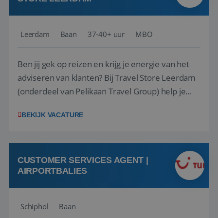
Leerdam
Baan
37-40+ uur
MBO
Ben jij gek op reizen en krijg je energie van het
adviseren van klanten? Bij Travel Store Leerdam
(onderdeel van Pelikaan Travel Group) help je
klanten met zorg en aandacht hun ideale reis te
BEKIJK VACATURE
vinden. Samen maken we van elke reis een
onvergetelijke ervaring. Of je nu al jaren ervaring
hebt in de reisbranche of j...
CUSTOMER SERVICES AGENT |
AIRPORTBALIES
Schiphol
Baan