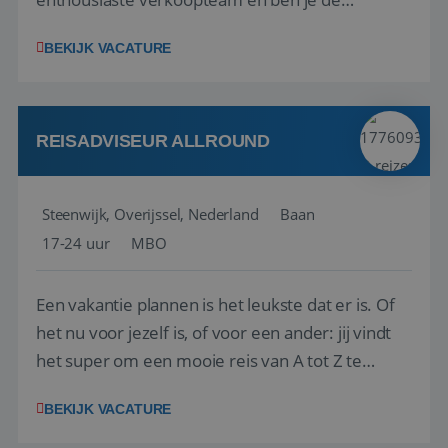
vraagbaak voor alles met betrekking tot vluchten
BEKIJK VACATURE
en tarieven waar je collega’s niet uitkomen.
Voorts ben je verantwoordelijk voor een stuk
kwaliteitsbewaking van alles wat met IATA te m...
REISADVISEUR ALLROUND
Steenwijk, Overijssel, Nederland
Baan
17-24 uur
MBO
Een vakantie plannen is het leukste dat er is. Of
het nu voor jezelf is, of voor een ander: jij vindt
het super om een mooie reis van A tot Z te
regelen. Door jouw kennis en ervaring leren onze
BEKIJK VACATURE
vakantiegangers de meest prachtige plekjes op
aarde kennen! 🏝️Wat ga je doen?Klantgericht