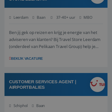
Leerdam
Baan
37-40+ uur
MBO
Ben jij gek op reizen en krijg je energie van het
adviseren van klanten? Bij Travel Store Leerdam
(onderdeel van Pelikaan Travel Group) help je
klanten met zorg en aandacht hun ideale reis te
BEKIJK VACATURE
vinden. Samen maken we van elke reis een
onvergetelijke ervaring. Of je nu al jaren ervaring
hebt in de reisbranche of j...
CUSTOMER SERVICES AGENT |
AIRPORTBALIES
Schiphol
Baan