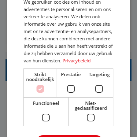
We gebruiken cookies om inhoud en
Met jouw ervaring in de reisbranche of
advertenties te personaliseren en om ons
verkeer te analyseren. We delen ook
achtergrond in toerisme ben je klaar voor de
informatie over uw gebruik van onze site
volgende stap. Vanaf je stoel reis je de hele
met onze advertentie- en analysepartners,
wereld over en speel je moeiteloos in op de
die deze kunnen combineren met andere
BEKIJK VACATURE
wensen van je team, je klant en wat er in de
informatie die u aan hen heeft verstrekt of
reiswereld gebeurt. Met je enthousiasme weet je
die zij hebben verzameld door uw gebruik
klanten te overtuigen om die droomreis te
van hun diensten.
Privacybeleid
boeken! ...
REISADVISEUR ALLROUND
Strikt
Prestatie
Targeting
noodzakelijk
Aalsmeer, Noord-Holland, Nederland
Baan
33-36 uur
MBO
Functioneel
Niet-
geclassificeerd
Een vakantie plannen is het leukste dat er is. Of
het nu voor jezelf is, of voor een ander: jij vindt
het super om een mooie reis van A tot Z te