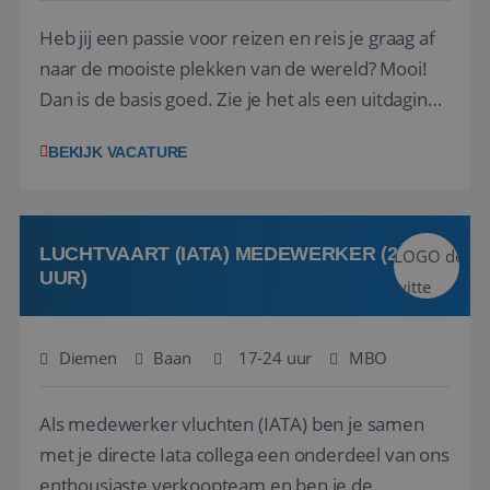
Heb jij een passie voor reizen en reis je graag af
naar de mooiste plekken van de wereld? Mooi!
Dan is de basis goed. Zie je het als een uitdaging
om anderen te inspireren en ondersteunen met
BEKIJK VACATURE
het samenstellen en boeken van de perfecte
vakantie en is verkopen je tweede natuur? Al
deze onderdelen zijn nu samen gevoegd...
LUCHTVAART (IATA) MEDEWERKER (24-32
UUR)
Diemen
Baan
17-24 uur
MBO
Als medewerker vluchten (IATA) ben je samen
met je directe Iata collega een onderdeel van ons
enthousiaste verkoopteam en ben je de