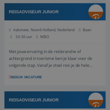
werken: of het nu gaat om vragen ...
REISADVISEUR JUNIOR
Aalsmeer, Noord-Holland, Nederland
Baan
33-36 uur
MBO
Met jouw ervaring in de reisbranche of
achtergrond in toerisme ben je klaar voor de
volgende stap. Vanaf je stoel reis je de hele
wereld over en speel je moeiteloos in op de
BEKIJK VACATURE
wensen van je team, je klant en wat er in de
reiswereld gebeurt. Met je enthousiasme weet je
klanten te overtuigen om die droomreis te
boeken! ...
REISADVISEUR JUNIOR