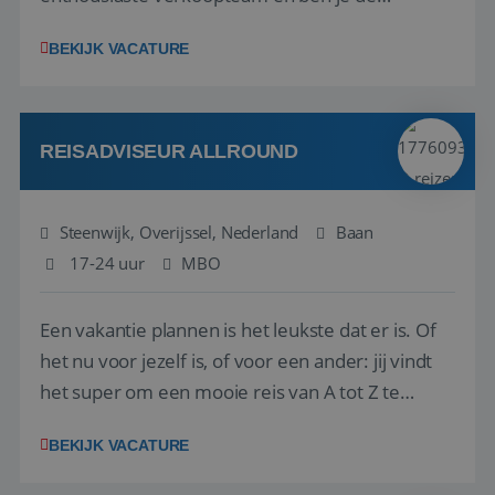
vraagbaak voor alles met betrekking tot vluchten
BEKIJK VACATURE
en tarieven waar je collega’s niet uitkomen.
Voorts ben je verantwoordelijk voor een stuk
kwaliteitsbewaking van alles wat met IATA te m...
REISADVISEUR ALLROUND
Steenwijk, Overijssel, Nederland
Baan
17-24 uur
MBO
Een vakantie plannen is het leukste dat er is. Of
het nu voor jezelf is, of voor een ander: jij vindt
het super om een mooie reis van A tot Z te
regelen. Door jouw kennis en ervaring leren onze
BEKIJK VACATURE
vakantiegangers de meest prachtige plekjes op
aarde kennen! 🏝️Wat ga je doen?Klantgericht