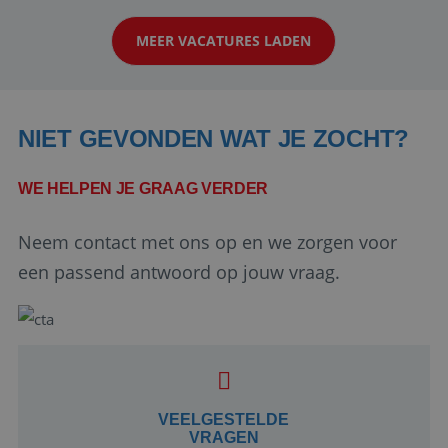
klanten te overtuigen om die droomreis te
MEER VACATURES LADEN
boeken! ...
NIET GEVONDEN WAT JE ZOCHT?
WE HELPEN JE GRAAG VERDER
Neem contact met ons op en we zorgen voor
Google Privacy Policy
een passend antwoord op jouw vraag.
li_gc
5 maanden 4
LinkedIn
weken
Corporation
.linkedin.com
VEELGESTELDE
VRAGEN