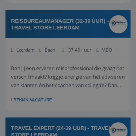
REISBUREAUMANAGER (32-39 UUR) –
TRAVEL STORE LEERDAM
Leerdam
Baan
37-40+ uur
MBO
Ben jij een ervaren reisprofessional die graag het
verschil maakt? Krijg je energie van het adviseren
van klanten én het coachen van collega's? Dan
zijn wij op zoek naar jou. Bij Travel Store Leerdam
BEKIJK VACATURE
(onderdeel van Pelikaan Travel Group) zoeken
we een Reisbureaumanager die samen met het
team het reisbureau verder...
TRAVEL EXPERT (24-39 UUR) - TRAVEL
STORE LEERDAM