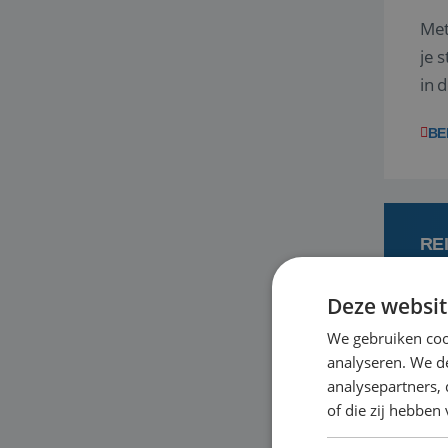
Met
je 
in 
boe
BE
RE
Deze websit
6
We gebruiken coo
analyseren. We de
Een
analysepartners,
om 
of die zij hebbe
mee