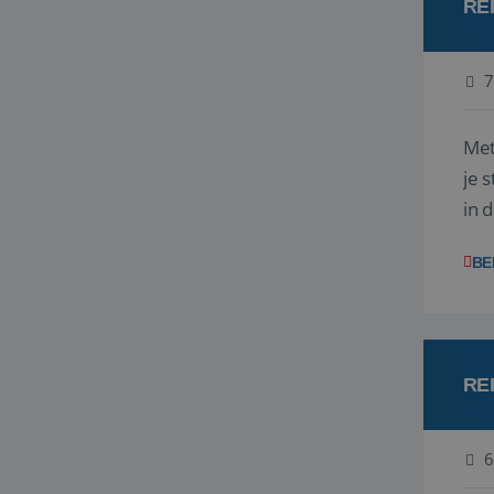
RE
7
Met
je 
in 
boe
BE
RE
6