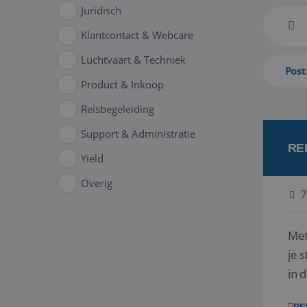
Juridisch
Klantcontact & Webcare
Luchtvaart & Techniek
Post
Product & Inkoop
Reisbegeleiding
Support & Administratie
RE
Yield
Overig
7
Met
je 
in 
boe