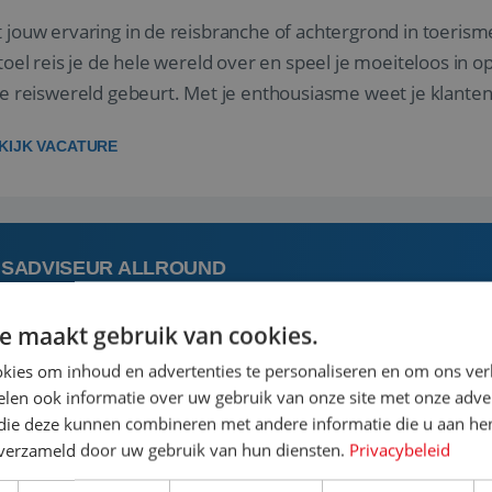
 jouw ervaring in de reisbranche of achtergrond in toerism
stoel reis je de hele wereld over en speel je moeiteloos in o
de reiswereld gebeurt. Met je enthousiasme weet je klante
ken! ...
KIJK VACATURE
ISADVISEUR ALLROUND
e maakt gebruik van cookies.
 augustus
Aalsmeer, Noord-Holland, 
kies om inhoud en advertenties te personaliseren en om ons ver
len ook informatie over uw gebruik van onze site met onze adver
 vakantie plannen is het leukste dat er is. Of het nu voor jeze
 die deze kunnen combineren met andere informatie die u aan hen
een mooie reis van A tot Z te regelen. Door jouw kennis e
n verzameld door uw gebruik van hun diensten.
Privacybeleid
st prachtige plekjes op aarde kennen! 🏝️Wat ga je doen?K