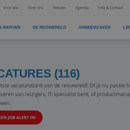
Voor wie
Over ons
Nieuws
Agenda
FAQ & Contact
 & WERVEN
DE REISWERELD
ARBEIDSZAKEN
LE
CATURES (116)
tste vacaturebank van de reiswereld! Of je nu passie h
iseren van reizigers, IT-specialist bent, of productman
aan.
EEN JOB ALERT IN!