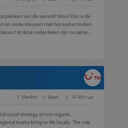
ste plekken van de wereld? Mooi! Dan is de
en betrokkenheid op
tefunctionaliteit te
n voert informatie
reren en ondersteunen met het samenstellen
ikt en over
eft gezien voordat
natuur? Al deze onderdelen zijn nu samen
alytics - wat een
analyseservice van
ers te
r toe te wijzen als
be-video's die in
n site en wordt
e websitebezoeker
 te berekenen voor
face gebruikt.
we gebruiken om het
nalytics software.
e meten.
e gebruiker op te
 tot één
osoft als een
 door ingesloten
e sessiestatus te
 dat het
soft-domeinen,
Flexible
Baan
37-40+ uur
orgt voor de goede
al social strategy across organic,
het delen van de
gional teams bring to life locally. The role