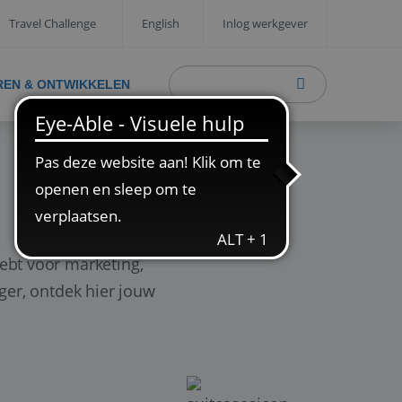
Travel Challenge
English
Inlog werkgever
REN & ONTWIKKELEN
ebt voor marketing,
ager, ontdek hier jouw