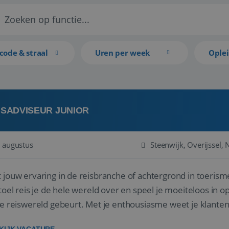
code & straal
Uren per week
Ople
ISADVISEUR JUNIOR
 augustus
Steenwijk, Overijssel,
 jouw ervaring in de reisbranche of achtergrond in toerism
stoel reis je de hele wereld over en speel je moeiteloos in o
de reiswereld gebeurt. Met je enthousiasme weet je klante
ken! ...