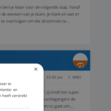
e ben je klaar voor de volgende stap. Vanaf
p de wensen van je team, je klant en wat er
n te overtuigen om die droomreis te
×
Nederland
Baan
33-36 uur
MBO
keer te
tentie- en
lf is, of voor een ander: jij vindt het super
 heeft verstrekt
n ervaring leren onze vakantiegangers de
lantgericht werken: of het nu gaat om