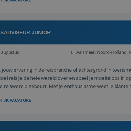
KIJK VACATURE
ISADVISEUR JUNIOR
 augustus
Aalsmeer, Noord-Holland, 
 jouw ervaring in de reisbranche of achtergrond in toerism
stoel reis je de hele wereld over en speel je moeiteloos in o
de reiswereld gebeurt. Met je enthousiasme weet je klante
ken! ...
KIJK VACATURE