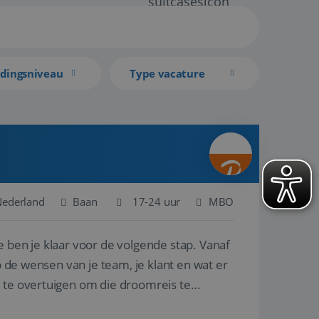
idingsniveau
Type vacature
 Nederland
Baan
17-24 uur
MBO
e ben je klaar voor de volgende stap. Vanaf
p de wensen van je team, je klant en wat er
n te overtuigen om die droomreis te