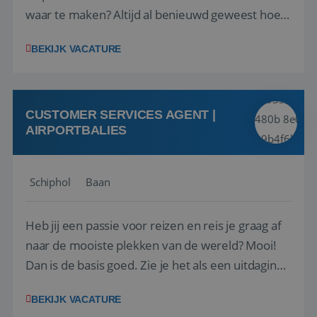
waar te maken? Altijd al benieuwd geweest hoe
het eraan toegaat achter de schermen bij een
BEKIJK VACATURE
van de grootste reisorganisaties? Dan is een
stage bij TUI Nederland echt iets voor jou! Wij zijn
op zoek naar een enthousiaste, leergie...
CUSTOMER SERVICES AGENT |
AIRPORTBALIES
Schiphol
Baan
Heb jij een passie voor reizen en reis je graag af
naar de mooiste plekken van de wereld? Mooi!
Dan is de basis goed. Zie je het als een uitdaging
om anderen te inspireren en ondersteunen met
BEKIJK VACATURE
het samenstellen en boeken van de perfecte