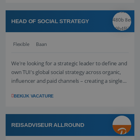
vakantie en is verkopen je tweede natuur? Al
deze onderdelen zijn nu samen gevoegd...
HEAD OF SOCIAL STRATEGY
Flexible
Baan
We're looking for a strategic leader to define and
own TUI's global social strategy across organic,
influencer and paid channels – creating a single
playbook that regional teams bring to life
BEKIJK VACATURE
locally. The role will be published until 18 August
2026. ABOUT OUR OFFER• Personal benefits:
Attractive remuneration, discre...
REISADVISEUR ALLROUND