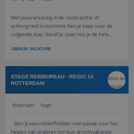
Met jouw ervaring in de reisbranche of
achtergrond in toerisme ben je klaar voor de
volgende stap. Vanaf je stoel reis je de hele
wereld over en speel je moeiteloos in op de
BEKIJK VACATURE
wensen van je team, je klant en wat er in de
reiswereld gebeurt. Met je enthousiasme weet je
klanten te overtuigen om die droomreis te
boeken! ...
STAGE REISBUREAU - REGIO 14
ROTTERDAM
Rotterdam
Stage
Ben jij een reisliefhebber met passie voor het
helpen van anderen om hun droomvakantie