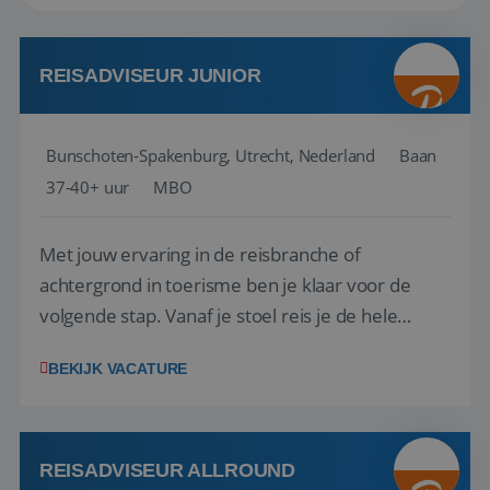
REISADVISEUR JUNIOR
Bunschoten-Spakenburg, Utrecht, Nederland
Baan
37-40+ uur
MBO
Met jouw ervaring in de reisbranche of
achtergrond in toerisme ben je klaar voor de
volgende stap. Vanaf je stoel reis je de hele
wereld over en speel je moeiteloos in op de
BEKIJK VACATURE
wensen van je team, je klant en wat er in de
reiswereld gebeurt. Met je enthousiasme weet je
klanten te overtuigen om die droomreis te
boeken! ...
REISADVISEUR ALLROUND