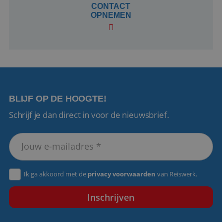
dagen
www.reiswerk.nl
CONTACT
OPNEMEN
VISITOR_PRIVACY_METADATA
5 maanden 4
YouTube
BLIJF OP DE HOOGTE!
weken
.youtube.com
Schrijf je dan direct in voor de nieuwsbrief.
Ik ga akkoord met de
privacy voorwaarden
van Reiswerk.