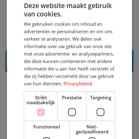
Deze website maakt gebruik
informatiebehoefte van verschillende interne
van cookies.
afdelingen specificeren. Aan de hand van deze
We gebruiken cookies om inhoud en
informatiebehoefte ga je BI-producten zoals
advertenties te personaliseren en om ons
BEKIJK VACATURE
adviezen, rapportages en dashboards
verkeer te analyseren. We delen ook
ontwikkelen, aanpassen en leveren. Deze
informatie over uw gebruik van onze site
producten ontwikkel je door middel van de data
met onze advertentie- en analysepartners,
uit ons datawa...
INKOPER VAKANTIES
die deze kunnen combineren met andere
informatie die u aan hen heeft verstrekt of
die zij hebben verzameld door uw gebruik
van hun diensten.
Privacybeleid
Nijmegen
Baan
33-36 uur
MBO
Strikt
Prestatie
Targeting
Jij vindt de mooiste plekjes ter wereld en geeft
noodzakelijk
eenoudergezinnen én singles de meest
onvergetelijke vakanties van hun leven, hoe gaaf
Functioneel
Niet-
is dat? Ben jij de commerciële professional die
geclassificeerd
BEKIJK VACATURE
net zo goed thuis is in een onderhandeling als op