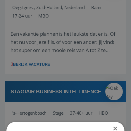
Oegstgeest, Zuid-Holland, Nederland
Baan
17-24 uur
MBO
Een vakantie plannen is het leukste dat er is. Of
het nu voor jezelf is, of voor een ander: jij vindt
het super om een mooie reis van A tot Z te
regelen. Door jouw kennis en ervaring leren onze
BEKIJK VACATURE
vakantiegangers de meest prachtige plekjes op
aarde kennen! 🏝️Wat ga je doen?Klantgericht
werken: of het nu gaat om vragen ...
STAGIAIR BUSINESS INTELLIGENCE
's-Hertogenbosch
Stage
37-40+ uur
HBO
×
Als Stagiaire Business Intelligence ga je de