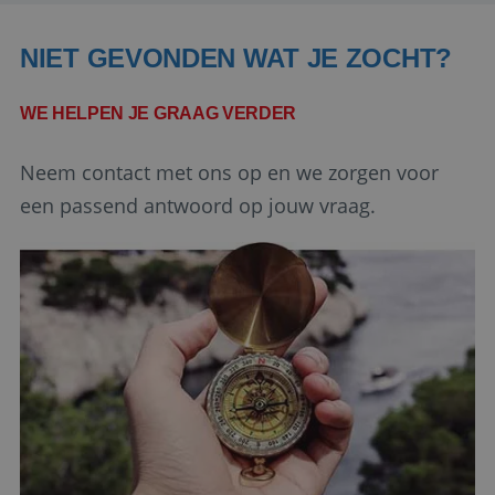
Domein
PHPSESSID
Sessie
PHP.net
NIET GEVONDEN WAT JE ZOCHT?
www.reiswerk.nl
WE HELPEN JE GRAAG VERDER
Neem contact met ons op en we zorgen voor
een passend antwoord op jouw vraag.
Google Privacy Policy
li_gc
5 maanden 4
LinkedIn