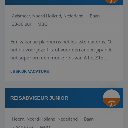
Aalsmeer, Noord-Holland, Nederland
Baan
33-36 uur
MBO
Een vakantie plannen is het leukste dat er is. Of
het nu voor jezelf is, of voor een ander: jij vindt
het super om een mooie reis van A tot Z te
regelen. Door jouw kennis en ervaring leren onze
BEKIJK VACATURE
vakantiegangers de meest prachtige plekjes op
aarde kennen! 🏝️Wat ga je doen?Klantgericht
werken: of het nu gaat om vragen ...
REISADVISEUR JUNIOR
Hoorn, Noord-Holland, Nederland
Baan
37-40+ uur
MBO