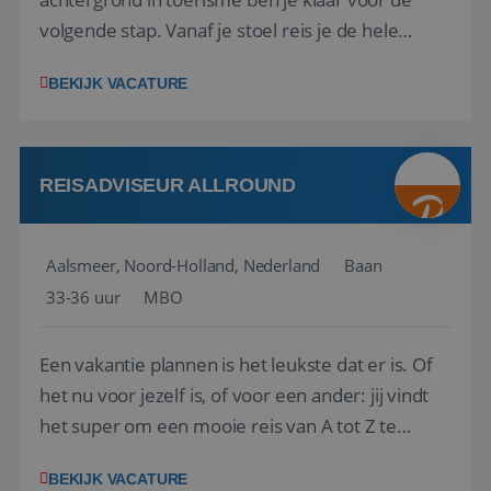
volgende stap. Vanaf je stoel reis je de hele
wereld over en speel je moeiteloos in op de
BEKIJK VACATURE
wensen van je team, je klant en wat er in de
reiswereld gebeurt. Met je enthousiasme weet je
klanten te overtuigen om die droomreis te
boeken! ...
REISADVISEUR ALLROUND
Aalsmeer, Noord-Holland, Nederland
Baan
33-36 uur
MBO
Een vakantie plannen is het leukste dat er is. Of
het nu voor jezelf is, of voor een ander: jij vindt
het super om een mooie reis van A tot Z te
regelen. Door jouw kennis en ervaring leren onze
BEKIJK VACATURE
vakantiegangers de meest prachtige plekjes op