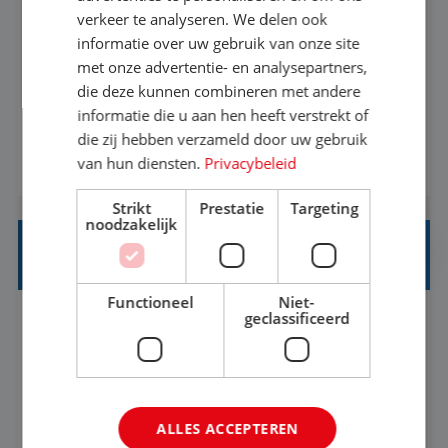
verkeer te analyseren. We delen ook
informatie over uw gebruik van onze site
Heb jij een passie voor reizen en reis je graag af
met onze advertentie- en analysepartners,
naar de mooiste plekken van de wereld? Mooi!
die deze kunnen combineren met andere
Dan is de basis goed. Zie je het als een uitdaging
informatie die u aan hen heeft verstrekt of
die zij hebben verzameld door uw gebruik
om anderen te inspireren en ondersteunen met
van hun diensten.
Privacybeleid
BEKIJK VACATURE
het samenstellen en boeken van de perfecte
vakantie en is verkopen je tweede natuur? Al
Strikt
Prestatie
Targeting
deze onderdelen zijn nu samen gevoegd...
noodzakelijk
HEAD OF SOCIAL STRATEGY
Functioneel
Niet-
geclassificeerd
Flexible
Baan
We're looking for a strategic leader to define and
own TUI's global social strategy across organic,
ALLES ACCEPTEREN
influencer and paid channels – creating a single