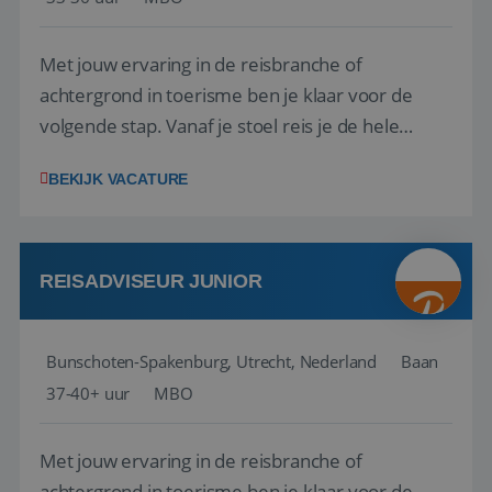
Met jouw ervaring in de reisbranche of
achtergrond in toerisme ben je klaar voor de
volgende stap. Vanaf je stoel reis je de hele
wereld over en speel je moeiteloos in op de
BEKIJK VACATURE
wensen van je team, je klant en wat er in de
reiswereld gebeurt. Met je enthousiasme weet je
klanten te overtuigen om die droomreis te
boeken! ...
REISADVISEUR JUNIOR
Bunschoten-Spakenburg, Utrecht, Nederland
Baan
37-40+ uur
MBO
Met jouw ervaring in de reisbranche of
achtergrond in toerisme ben je klaar voor de