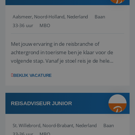
Aalsmeer, Noord-Holland, Nederland
Baan
33-36 uur
MBO
Met jouw ervaring in de reisbranche of
achtergrond in toerisme ben je klaar voor de
volgende stap. Vanaf je stoel reis je de hele
wereld over en speel je moeiteloos in op de
BEKIJK VACATURE
wensen van je team, je klant en wat er in de
reiswereld gebeurt. Met je enthousiasme weet je
klanten te overtuigen om die droomreis te
boeken! ...
REISADVISEUR JUNIOR
St. Willebrord, Noord-Brabant, Nederland
Baan
33-36 uur
MBO