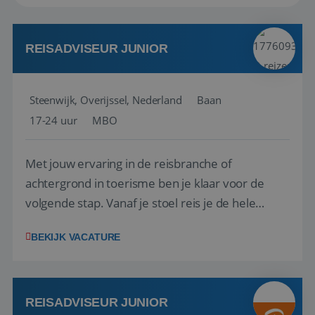
REISADVISEUR JUNIOR
Steenwijk, Overijssel, Nederland
Baan
17-24 uur
MBO
Met jouw ervaring in de reisbranche of
achtergrond in toerisme ben je klaar voor de
volgende stap. Vanaf je stoel reis je de hele
wereld over en speel je moeiteloos in op de
BEKIJK VACATURE
wensen van je team, je klant en wat er in de
reiswereld gebeurt. Met je enthousiasme weet je
klanten te overtuigen om die droomreis te
boeken! ...
REISADVISEUR JUNIOR