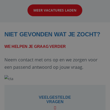
werken: of het nu gaat om vragen ...
MEER VACATURES LADEN
NIET GEVONDEN WAT JE ZOCHT?
WE HELPEN JE GRAAG VERDER
Google Privacy Policy
Neem contact met ons op en we zorgen voor
een passend antwoord op jouw vraag.
li_gc
5 maanden 4
LinkedIn
weken
Corporation
.linkedin.com
VEELGESTELDE
VRAGEN