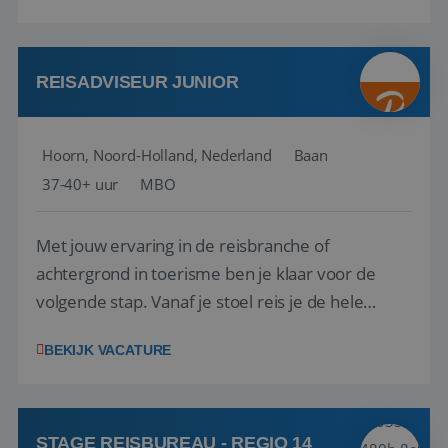
aarde kennen! 🏝️Wat ga je doen?Klantgericht
werken: of het nu gaat om vragen ...
REISADVISEUR JUNIOR
Hoorn, Noord-Holland, Nederland
Baan
37-40+ uur
MBO
Met jouw ervaring in de reisbranche of
achtergrond in toerisme ben je klaar voor de
volgende stap. Vanaf je stoel reis je de hele
wereld over en speel je moeiteloos in op de
BEKIJK VACATURE
wensen van je team, je klant en wat er in de
reiswereld gebeurt. Met je enthousiasme weet je
klanten te overtuigen om die droomreis te
boeken! ...
STAGE REISBUREAU - REGIO 14