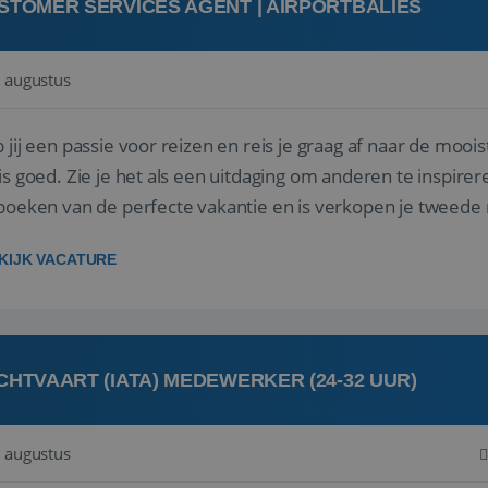
STOMER SERVICES AGENT | AIRPORTBALIES
 augustus
 jij een passie voor reizen en reis je graag af naar de mooi
is goed. Zie je het als een uitdaging om anderen te inspi
boeken van de perfecte vakantie en is verkopen je tweede 
oegd...
KIJK VACATURE
CHTVAART (IATA) MEDEWERKER (24-32 UUR)
 augustus