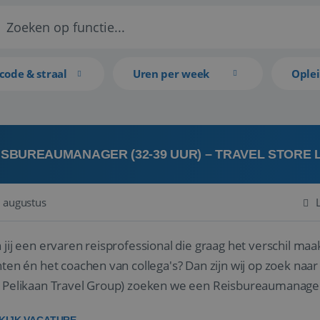
code & straal
Uren per week
Ople
ISBUREAUMANAGER (32-39 UUR) – TRAVEL STORE
 augustus
 jij een ervaren reisprofessional die graag het verschil maa
en én het coachen van collega's? Dan zijn wij op zoek naar jou. Bij Travel Store Leerdam (on
 Pelikaan Travel Group) zoeken we een Reisbureaumanage
der...