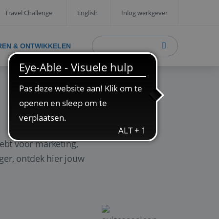
Travel Challenge
English
Inlog werkgever
REN & ONTWIKKELEN
ebt voor marketing,
ager, ontdek hier jouw