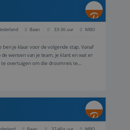
ina's.
gasten op te slaan
et-essentiële
akelijke cookie
Nederland
Baan
33-36 uur
MBO
uitgevoerd met het
rscheid te maken
e ben je klaar voor de volgende stap. Vanaf
g voor de website,
en over het
p de wensen van je team, je klant en wat er
n te overtuigen om die droomreis te
Cookie-Script.com-
 bezoekers te
okie-Script.com is
toestemming van de
interactie met de
vens over de
trekking tot
lingen, zodat hun
 toekomstige
Omschrijving
ederland
Baan
37-40+ uur
MBO