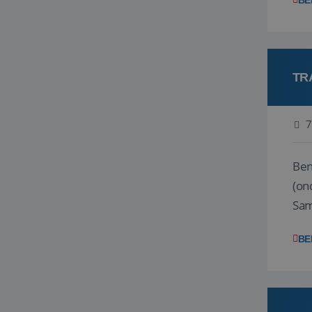
BE
TR
7
Ben j
(on
Samen
reis
BE