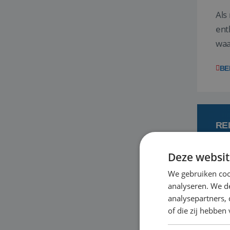
Als
ent
waa
wat
BE
RE
Deze websit
7
We gebruiken coo
analyseren. We de
Een
analysepartners,
om 
of die zij hebbe
mee