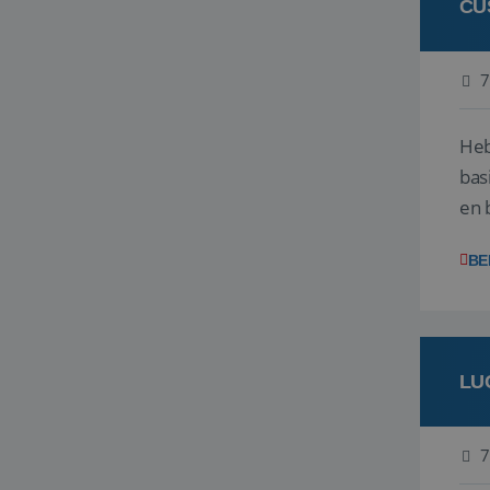
CU
7
Heb
bas
en 
gev
BE
LU
7