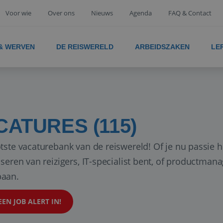
Voor wie
Over ons
Nieuws
Agenda
FAQ & Contact
 & WERVEN
DE REISWERELD
ARBEIDSZAKEN
LE
CATURES (115)
tste vacaturebank van de reiswereld! Of je nu passie h
iseren van reizigers, IT-specialist bent, of productman
aan.
EEN JOB ALERT IN!