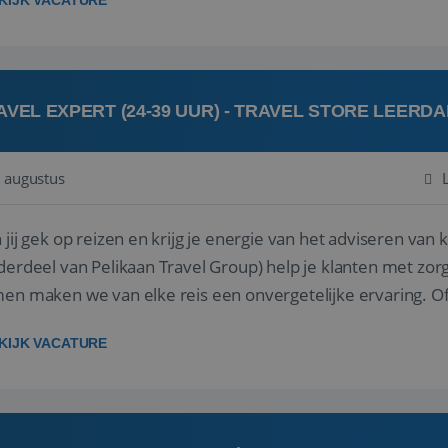
KIJK VACATURE
AVEL EXPERT (24-39 UUR) - TRAVEL STORE LEERD
 augustus
ij gek op reizen en krijg je energie van het adviseren van klanten? Bij Travel St
derdeel van Pelikaan Travel Group) help je klanten met zorg
 maken we van elke reis een onvergetelijke ervaring. Of je nu al jaren ervaring hebt in de
branche of j...
KIJK VACATURE