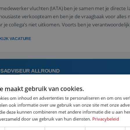
 medewerker vluchten (IATA) ben je samen met je directe I
housiaste verkoopteam en ben je de vraagbaak voor alles m
r je collega’s niet uitkomen. Voorts ben je verantwoordelijk
 met IATA te m...
KIJK VACATURE
ISADVISEUR ALLROUND
e maakt gebruik van cookies.
 augustus
Steenwijk, Overijssel,
kies om inhoud en advertenties te personaliseren en om ons ver
len ook informatie over uw gebruik van onze site met onze adver
 vakantie plannen is het leukste dat er is. Of het nu voor jeze
 die deze kunnen combineren met andere informatie die u aan hen
een mooie reis van A tot Z te regelen. Door jouw kennis e
n verzameld door uw gebruik van hun diensten.
Privacybeleid
st prachtige plekjes op aarde kennen! 🏝️Wat ga je doen?K