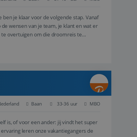
e ben je klaar voor de volgende stap. Vanaf
en betrokkenheid op
tefunctionaliteit te
n voert informatie
p de wensen van je team, je klant en wat er
ikt en over
eft gezien voordat
n te overtuigen om die droomreis te
alytics - wat een
analyseservice van
ers te
r toe te wijzen als
be-video's die in
n site en wordt
e websitebezoeker
 te berekenen voor
face gebruikt.
we gebruiken om het
nalytics software.
e meten.
e gebruiker op te
 tot één
osoft als een
 door ingesloten
e sessiestatus te
 dat het
soft-domeinen,
Nederland
Baan
33-36 uur
MBO
orgt voor de goede
lf is, of voor een ander: jij vindt het super
het delen van de
n ervaring leren onze vakantiegangers de