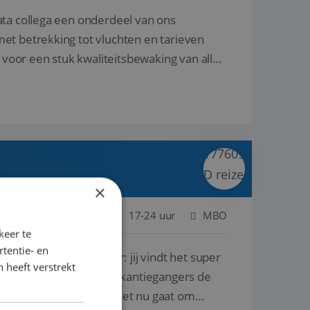
ata collega een onderdeel van ons
et betrekking tot vluchten en tarieven
 voor een stuk kwaliteitsbewaking van alles
×
 Nederland
Baan
17-24 uur
MBO
keer te
tentie- en
lf is, of voor een ander: jij vindt het super
 heeft verstrekt
n ervaring leren onze vakantiegangers de
lantgericht werken: of het nu gaat om