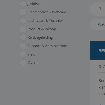
Juridisch
Klantcontact & Webcare
Luchtvaart & Techniek
Post
Product & Inkoop
Reisbegeleiding
Support & Administratie
RE
Yield
Overig
7
Ben
klant
van
ver