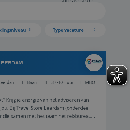
idingsniveau
Type vacature
 LEERDAM
Leerdam
Baan
37-40+ uur
MBO
kt? Krijg je energie van het adviseren van
derdeel
r die samen met het team het reisbureau