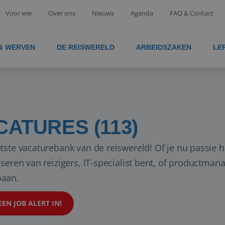
Voor wie
Over ons
Nieuws
Agenda
FAQ & Contact
 & WERVEN
DE REISWERELD
ARBEIDSZAKEN
LE
CATURES (113)
tste vacaturebank van de reiswereld! Of je nu passie 
iseren van reizigers, IT-specialist bent, of productman
aan.
EEN JOB ALERT IN!