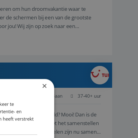
nderen om hun droomvakantie waar te
er de schermen bij een van de grootste
oor jou! Wij zijn op zoek naar een
×
Schiphol
Baan
37-40+ uur
keer te
tentie- en
ste plekken van de wereld? Mooi! Dan is de
 heeft verstrekt
reren en ondersteunen met het samenstellen
natuur? Al deze onderdelen zijn nu samen