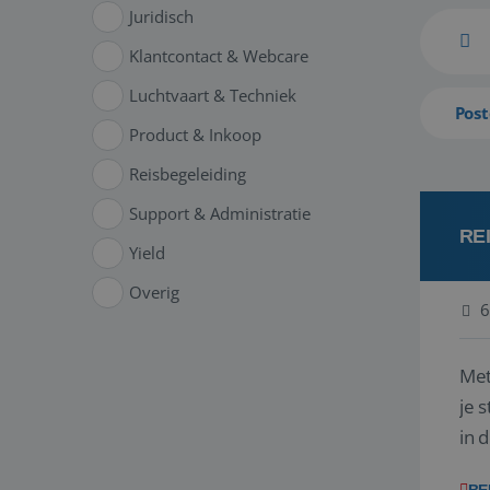
Juridisch
Klantcontact & Webcare
Luchtvaart & Techniek
Post
Product & Inkoop
Reisbegeleiding
Support & Administratie
RE
Yield
Overig
6
Met
je 
in 
boek