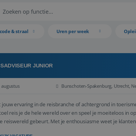
code & straal
Uren per week
Ople
ISADVISEUR JUNIOR
 augustus
Bunschoten-Spakenburg, Utrecht, N
 jouw ervaring in de reisbranche of achtergrond in toerisme
stoel reis je de hele wereld over en speel je moeiteloos in o
de reiswereld gebeurt. Met je enthousiasme weet je klante
en! ...