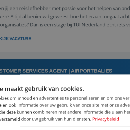
 jij een reisliefhebber met passie voor het helpen van a
en? Altijd al benieuwd geweest hoe het eraan toegaat acht
sorganisaties? Dan is een stage bij TUI Nederland echt iets v
housiaste, leergie...
KIJK VACATURE
STOMER SERVICES AGENT | AIRPORTBALIES
e maakt gebruik van cookies.
 augustus
kies om inhoud en advertenties te personaliseren en om ons ver
len ook informatie over uw gebruik van onze site met onze adver
 jij een passie voor reizen en reis je graag af naar de mooi
 die deze kunnen combineren met andere informatie die u aan hen
is goed. Zie je het als een uitdaging om anderen te inspi
n verzameld door uw gebruik van hun diensten.
Privacybeleid
boeken van de perfecte vakantie en is verkopen je tweede 