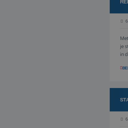
RE
6
Met
je 
in 
boek
BE
ST
6