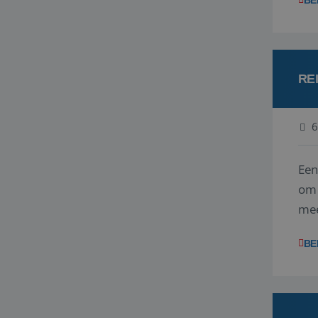
BE
RE
6
Een
om 
mee
vrag
BE