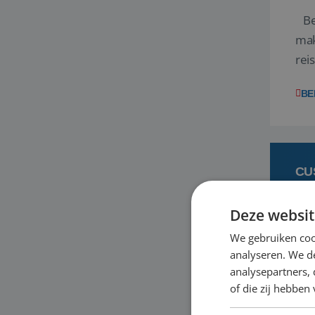
Ben
mak
rei
ent
BE
CU
Deze websit
6
We gebruiken coo
analyseren. We de
Heb
analysepartners,
bas
of die zij hebbe
en 