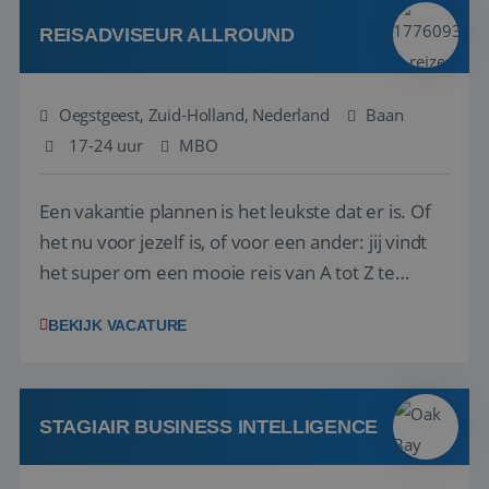
Attractive remuneration, discre...
REISADVISEUR ALLROUND
Oegstgeest, Zuid-Holland, Nederland
Baan
17-24 uur
MBO
Een vakantie plannen is het leukste dat er is. Of
het nu voor jezelf is, of voor een ander: jij vindt
het super om een mooie reis van A tot Z te
regelen. Door jouw kennis en ervaring leren onze
BEKIJK VACATURE
vakantiegangers de meest prachtige plekjes op
aarde kennen! 🏝️Wat ga je doen?Klantgericht
werken: of het nu gaat om vragen ...
STAGIAIR BUSINESS INTELLIGENCE