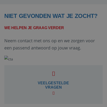
NIET GEVONDEN WAT JE ZOCHT?
WE HELPEN JE GRAAG VERDER
Neem contact met ons op en we zorgen voor
een passend antwoord op jouw vraag.
Google Privacy Policy
li_gc
5 maanden 4
LinkedIn
weken
VEELGESTELDE
Corporation
.linkedin.com
VRAGEN