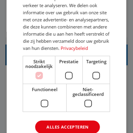
eenoudergezinnen én singles de meest
verkeer te analyseren. We delen ook
onvergetelijke vakanties van hun leven, hoe gaaf
informatie over uw gebruik van onze site
met onze advertentie- en analysepartners,
is dat? Ben jij de commerciële professional die
die deze kunnen combineren met andere
BEKIJK VACATURE
net zo goed thuis is in een onderhandeling als op
informatie die u aan hen heeft verstrekt of
verkenning bij een nieuwe accommodatie ergens
die zij hebben verzameld door uw gebruik
in Europa? Dan is dit jouw kans. A...
van hun diensten.
Privacybeleid
INKOPER VAKANTIES
Strikt
Prestatie
Targeting
noodzakelijk
Nijmegen
Baan
33-36 uur
MBO
Functioneel
Niet-
Jij vindt de mooiste plekjes ter wereld en geeft
geclassificeerd
eenoudergezinnen én singles de meest
onvergetelijke vakanties van hun leven, hoe gaaf
is dat? Ben jij de commerciële professional die
BEKIJK VACATURE
ALLES ACCEPTEREN
net zo goed thuis is in een onderhandeling als op