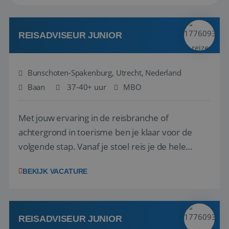
REISADVISEUR JUNIOR
Bunschoten-Spakenburg, Utrecht, Nederland
Baan
37-40+ uur
MBO
Met jouw ervaring in de reisbranche of
achtergrond in toerisme ben je klaar voor de
volgende stap. Vanaf je stoel reis je de hele
wereld over en speel je moeiteloos in op de
BEKIJK VACATURE
wensen van je team, je klant en wat er in de
reiswereld gebeurt. Met je enthousiasme weet je
klanten te overtuigen om die droomreis te
boeken! ...
REISADVISEUR JUNIOR