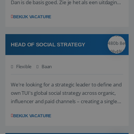
Dan is de basis goed. Zie je het als een uitdaging
om anderen te inspireren en ondersteunen met
BEKIJK VACATURE
het samenstellen en boeken van de perfecte
vakantie en is verkopen je tweede natuur? Al
deze onderdelen zijn nu samen gevoegd...
HEAD OF SOCIAL STRATEGY
Flexible
Baan
We're looking for a strategic leader to define and
own TUI's global social strategy across organic,
influencer and paid channels – creating a single
playbook that regional teams bring to life
BEKIJK VACATURE
locally. The role will be published until 18 August
2026. ABOUT OUR OFFER• Personal benefits: