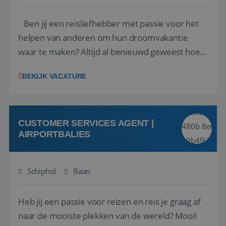
Ben jij een reisliefhebber met passie voor het
helpen van anderen om hun droomvakantie
waar te maken? Altijd al benieuwd geweest hoe
het eraan toegaat achter de schermen bij een
BEKIJK VACATURE
van de grootste reisorganisaties? Dan is een
stage bij TUI Nederland echt iets voor jou! Wij zijn
op zoek naar een enthousiaste, leergie...
CUSTOMER SERVICES AGENT |
AIRPORTBALIES
Schiphol
Baan
Heb jij een passie voor reizen en reis je graag af
naar de mooiste plekken van de wereld? Mooi!