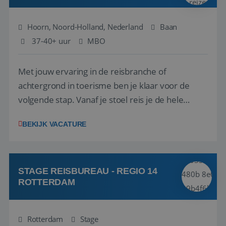
Hoorn, Noord-Holland, Nederland
Baan
37-40+ uur
MBO
Met jouw ervaring in de reisbranche of
achtergrond in toerisme ben je klaar voor de
volgende stap. Vanaf je stoel reis je de hele
wereld over en speel je moeiteloos in op de
BEKIJK VACATURE
wensen van je team, je klant en wat er in de
reiswereld gebeurt. Met je enthousiasme weet je
klanten te overtuigen om die droomreis te
boeken! ...
STAGE REISBUREAU - REGIO 14
ROTTERDAM
Rotterdam
Stage