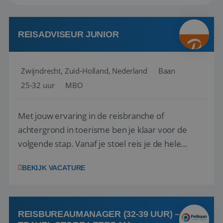
REISADVISEUR JUNIOR
Zwijndrecht, Zuid-Holland, Nederland
Baan
25-32 uur
MBO
Met jouw ervaring in de reisbranche of
achtergrond in toerisme ben je klaar voor de
volgende stap. Vanaf je stoel reis je de hele
wereld over en speel je moeiteloos in op de
BEKIJK VACATURE
wensen van je team, je klant en wat er in de
reiswereld gebeurt. Met je enthousiasme weet je
klanten te overtuigen om die droomreis te
boeken! ...
REISBUREAUMANAGER (32-39 UUR) –