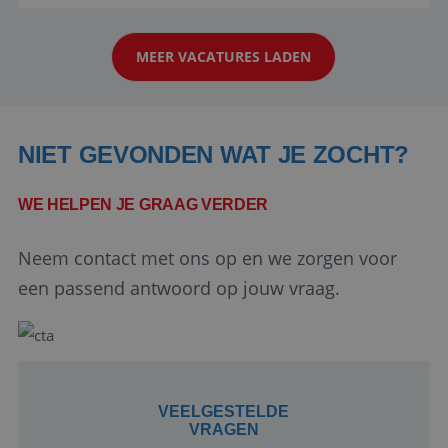
aarde kennen! 🏝️Wat ga je doen?Klantgericht
werken: of het nu gaat om vragen ...
MEER VACATURES LADEN
NIET GEVONDEN WAT JE ZOCHT?
WE HELPEN JE GRAAG VERDER
Google Privacy Policy
Neem contact met ons op en we zorgen voor
een passend antwoord op jouw vraag.
li_gc
5 maanden 4
LinkedIn
weken
Corporation
.linkedin.com
VEELGESTELDE
VRAGEN