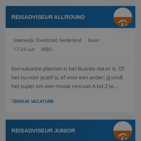
kwaliteitsbewaking van alles wat met IATA te m...
REISADVISEUR ALLROUND
Steenwijk, Overijssel, Nederland
Baan
17-24 uur
MBO
Een vakantie plannen is het leukste dat er is. Of
het nu voor jezelf is, of voor een ander: jij vindt
het super om een mooie reis van A tot Z te
regelen. Door jouw kennis en ervaring leren onze
BEKIJK VACATURE
vakantiegangers de meest prachtige plekjes op
aarde kennen! 🏝️Wat ga je doen?Klantgericht
werken: of het nu gaat om vragen ...
REISADVISEUR JUNIOR