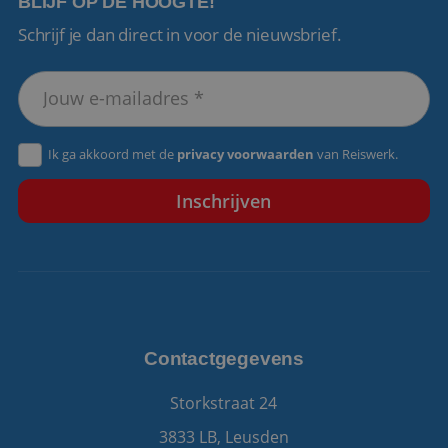
BLIJF OP DE HOOGTE!
Schrijf je dan direct in voor de nieuwsbrief.
VISITOR_PRIVACY_METADATA
5 maanden 4
YouTube
weken
.youtube.com
Ik ga akkoord met de
privacy voorwaarden
van Reiswerk.
Contactgegevens
Storkstraat 24
3833 LB, Leusden