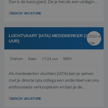
Dan is de basis goed. Zie je het als een uitdaging
om anderen te inspireren en ondersteunen met
BEKIJK VACATURE
het samenstellen en boeken van de perfecte
vakantie en is verkopen je tweede natuur? Al
deze onderdelen zijn nu samen gevoegd...
LUCHTVAART (IATA) MEDEWERKER (24-32
UUR)
Diemen
Baan
17-24 uur
MBO
Als medewerker vluchten (IATA) ben je samen
met je directe Iata collega een onderdeel van ons
enthousiaste verkoopteam en ben je de
vraagbaak voor alles met betrekking tot vluchten
BEKIJK VACATURE
en tarieven waar je collega’s niet uitkomen.
Voorts ben je verantwoordelijk voor een stuk