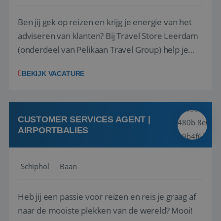
Ben jij gek op reizen en krijg je energie van het
adviseren van klanten? Bij Travel Store Leerdam
(onderdeel van Pelikaan Travel Group) help je
klanten met zorg en aandacht hun ideale reis te
BEKIJK VACATURE
vinden. Samen maken we van elke reis een
onvergetelijke ervaring. Of je nu al jaren ervaring
hebt in de reisbranche of j...
CUSTOMER SERVICES AGENT |
AIRPORTBALIES
Schiphol
Baan
Heb jij een passie voor reizen en reis je graag af
naar de mooiste plekken van de wereld? Mooi!