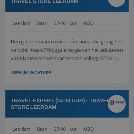
TRAVEL STORE LEERDAM
Leerdam
Baan
37-40+ uur
MBO
Ben jij een ervaren reisprofessional die graag het
verschil maakt? Krijg je energie van het adviseren
van klanten én het coachen van collega's? Dan
zijn wij op zoek naar jou. Bij Travel Store Leerdam
BEKIJK VACATURE
(onderdeel van Pelikaan Travel Group) zoeken
we een Reisbureaumanager die samen met het
team het reisbureau verder...
TRAVEL EXPERT (24-39 UUR) - TRAVEL
STORE LEERDAM
Leerdam
Baan
37-40+ uur
MBO