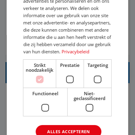
advertenties te personaliseren en om ons
verkeer te analyseren. We delen ook
Met jouw ervaring in de reisbranche of
informatie over uw gebruik van onze site
achtergrond in toerisme ben je klaar voor de
met onze advertentie- en analysepartners,
volgende stap. Vanaf je stoel reis je de hele
die deze kunnen combineren met andere
informatie die u aan hen heeft verstrekt of
wereld over en speel je moeiteloos in op de
die zij hebben verzameld door uw gebruik
BEKIJK VACATURE
wensen van je team, je klant en wat er in de
van hun diensten.
Privacybeleid
reiswereld gebeurt. Met je enthousiasme weet je
klanten te overtuigen om die droomreis te
Strikt
Prestatie
Targeting
noodzakelijk
boeken! ...
REISADVISEUR JUNIOR
Functioneel
Niet-
Bunschoten-Spakenburg, Utrecht, Nederland
Baan
geclassificeerd
37-40+ uur
MBO
Met jouw ervaring in de reisbranche of
achtergrond in toerisme ben je klaar voor de
ALLES ACCEPTEREN