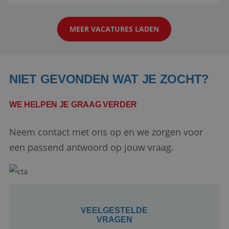
reiswereld gebeurt. Met je enthousiasme weet je
klanten te overtuigen om die droomreis te
MEER VACATURES LADEN
boeken! ...
NIET GEVONDEN WAT JE ZOCHT?
WE HELPEN JE GRAAG VERDER
Google Privacy Policy
Neem contact met ons op en we zorgen voor
een passend antwoord op jouw vraag.
li_gc
5 maanden 4
LinkedIn
weken
Corporation
.linkedin.com
VEELGESTELDE
VRAGEN