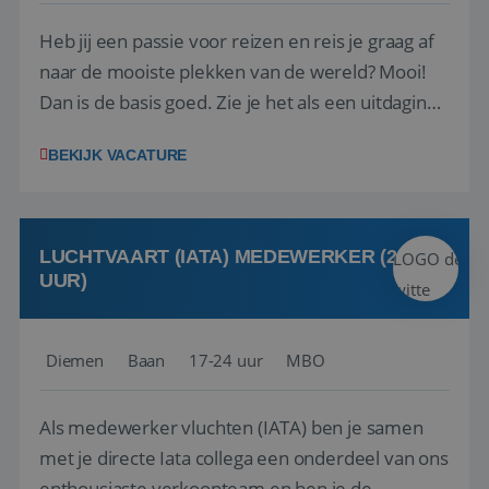
Heb jij een passie voor reizen en reis je graag af
naar de mooiste plekken van de wereld? Mooi!
Dan is de basis goed. Zie je het als een uitdaging
om anderen te inspireren en ondersteunen met
BEKIJK VACATURE
het samenstellen en boeken van de perfecte
vakantie en is verkopen je tweede natuur? Al
deze onderdelen zijn nu samen gevoegd...
LUCHTVAART (IATA) MEDEWERKER (24-32
UUR)
Diemen
Baan
17-24 uur
MBO
Als medewerker vluchten (IATA) ben je samen
met je directe Iata collega een onderdeel van ons
enthousiaste verkoopteam en ben je de