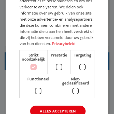
advertenties te personaliseren en om ons
verkeer te analyseren. We delen ook
Met jouw ervaring in de reisbranche of
informatie over uw gebruik van onze site
achtergrond in toerisme ben je klaar voor de
met onze advertentie- en analysepartners,
volgende stap. Vanaf je stoel reis je de hele
die deze kunnen combineren met andere
informatie die u aan hen heeft verstrekt of
wereld over en speel je moeiteloos in op de
die zij hebben verzameld door uw gebruik
BEKIJK VACATURE
wensen van je team, je klant en wat er in de
van hun diensten.
Privacybeleid
reiswereld gebeurt. Met je enthousiasme weet je
klanten te overtuigen om die droomreis te
Strikt
Prestatie
Targeting
noodzakelijk
boeken! ...
REISADVISEUR ALLROUND
Functioneel
Niet-
Aalsmeer, Noord-Holland, Nederland
Baan
geclassificeerd
33-36 uur
MBO
Een vakantie plannen is het leukste dat er is. Of
het nu voor jezelf is, of voor een ander: jij vindt
ALLES ACCEPTEREN