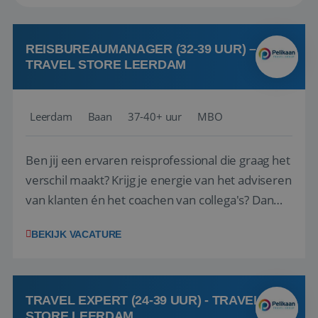
REISBUREAUMANAGER (32-39 UUR) –
TRAVEL STORE LEERDAM
Leerdam
Baan
37-40+ uur
MBO
Ben jij een ervaren reisprofessional die graag het
verschil maakt? Krijg je energie van het adviseren
van klanten én het coachen van collega's? Dan
zijn wij op zoek naar jou. Bij Travel Store Leerdam
BEKIJK VACATURE
(onderdeel van Pelikaan Travel Group) zoeken
we een Reisbureaumanager die samen met het
team het reisbureau verder...
TRAVEL EXPERT (24-39 UUR) - TRAVEL
STORE LEERDAM