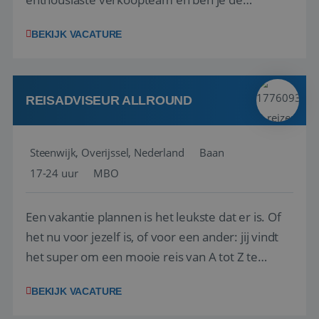
vraagbaak voor alles met betrekking tot vluchten
BEKIJK VACATURE
en tarieven waar je collega’s niet uitkomen.
Voorts ben je verantwoordelijk voor een stuk
kwaliteitsbewaking van alles wat met IATA te m...
REISADVISEUR ALLROUND
Steenwijk, Overijssel, Nederland
Baan
17-24 uur
MBO
Een vakantie plannen is het leukste dat er is. Of
het nu voor jezelf is, of voor een ander: jij vindt
het super om een mooie reis van A tot Z te
regelen. Door jouw kennis en ervaring leren onze
BEKIJK VACATURE
vakantiegangers de meest prachtige plekjes op
aarde kennen! 🏝️Wat ga je doen?Klantgericht