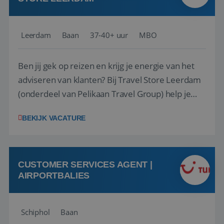
Leerdam
Baan
37-40+ uur
MBO
Ben jij gek op reizen en krijg je energie van het
adviseren van klanten? Bij Travel Store Leerdam
(onderdeel van Pelikaan Travel Group) help je
klanten met zorg en aandacht hun ideale reis te
BEKIJK VACATURE
vinden. Samen maken we van elke reis een
onvergetelijke ervaring. Of je nu al jaren ervaring
hebt in de reisbranche of j...
CUSTOMER SERVICES AGENT |
AIRPORTBALIES
Schiphol
Baan