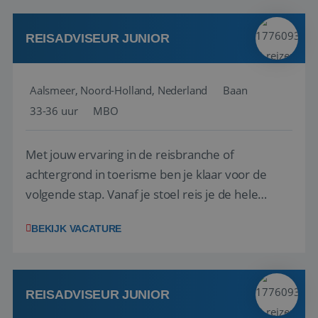
werken: of het nu gaat om vragen ...
REISADVISEUR JUNIOR
Aalsmeer, Noord-Holland, Nederland
Baan
33-36 uur
MBO
Met jouw ervaring in de reisbranche of
achtergrond in toerisme ben je klaar voor de
volgende stap. Vanaf je stoel reis je de hele
wereld over en speel je moeiteloos in op de
BEKIJK VACATURE
wensen van je team, je klant en wat er in de
reiswereld gebeurt. Met je enthousiasme weet je
klanten te overtuigen om die droomreis te
boeken! ...
REISADVISEUR JUNIOR