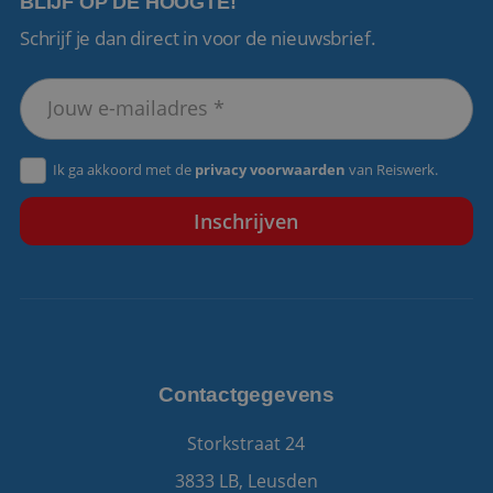
BLIJF OP DE HOOGTE!
Schrijf je dan direct in voor de nieuwsbrief.
VISITOR_PRIVACY_METADATA
5 maanden 4
YouTube
weken
.youtube.com
Ik ga akkoord met de
privacy voorwaarden
van Reiswerk.
Contactgegevens
Storkstraat 24
3833 LB, Leusden