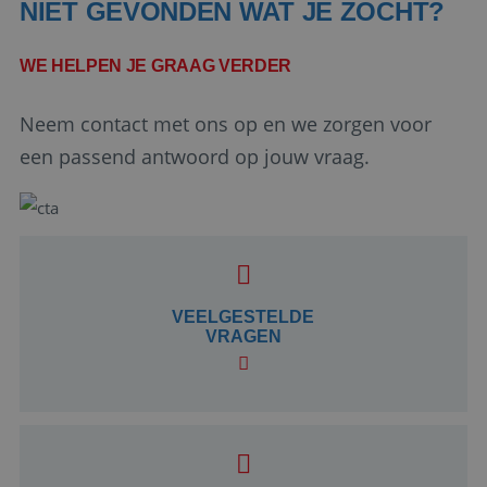
NIET GEVONDEN WAT JE ZOCHT?
WE HELPEN JE GRAAG VERDER
Neem contact met ons op en we zorgen voor
een passend antwoord op jouw vraag.
Google Privacy Policy
VEELGESTELDE
li_gc
5 maanden 4
LinkedIn
VRAGEN
weken
Corporation
.linkedin.com
_GRECAPTCHA
5 maanden 4
Google LLC
weken
www.google.com