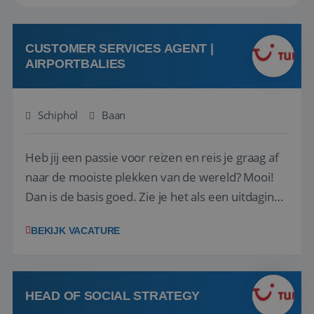
CUSTOMER SERVICES AGENT |
AIRPORTBALIES
Schiphol
Baan
Heb jij een passie voor reizen en reis je graag af
naar de mooiste plekken van de wereld? Mooi!
Dan is de basis goed. Zie je het als een uitdaging
om anderen te inspireren en ondersteunen met
BEKIJK VACATURE
het samenstellen en boeken van de perfecte
vakantie en is verkopen je tweede natuur? Al
deze onderdelen zijn nu samen gevoegd...
HEAD OF SOCIAL STRATEGY