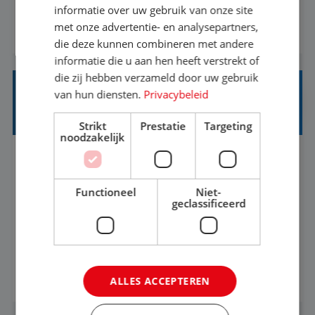
informatie over uw gebruik van onze site
1.3 million customers every year. Behind the
met onze advertentie- en analysepartners,
BEKIJK VACATURE
scenes, our colleagues rely on secure, reliable,
die deze kunnen combineren met andere
and user-friendly IT solutions to do their best
informatie die u aan hen heeft verstrekt of
work.As an IT Servicedesk Engineer, ...
die zij hebben verzameld door uw gebruik
van hun diensten.
Privacybeleid
OFFICE MANAGER/ CUSTOMER CARE
SPECIALIST
Strikt
Prestatie
Targeting
noodzakelijk
Rotterdam
Baan
37-40+ uur
HBO
Functioneel
Niet-
Ben jij gepassioneerd over het bieden van
geclassificeerd
uitzonderlijke klantervaringen en het creëren
van een gastvrije omgeving? Vind je het leuk om
klantcontact te combineren met organisatorische
BEKIJK VACATURE
ALLES ACCEPTEREN
ondersteuning? Op ons Sunweb Group-kantoor in
Rotterdam zoeken we een daadkrachtige en