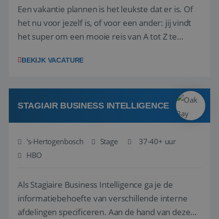
Een vakantie plannen is het leukste dat er is. Of
het nu voor jezelf is, of voor een ander: jij vindt
het super om een mooie reis van A tot Z te
regelen. Door jouw kennis en ervaring leren onze
BEKIJK VACATURE
vakantiegangers de meest prachtige plekjes op
aarde kennen! 🏝️Wat ga je doen?Klantgericht
werken: of het nu gaat om vragen ...
STAGIAIR BUSINESS INTELLIGENCE
's-Hertogenbosch
Stage
37-40+ uur
HBO
Als Stagiaire Business Intelligence ga je de
informatiebehoefte van verschillende interne
afdelingen specificeren. Aan de hand van deze