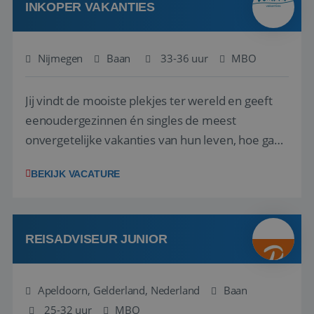
INKOPER VAKANTIES
Nijmegen
Baan
33-36 uur
MBO
Jij vindt de mooiste plekjes ter wereld en geeft
eenoudergezinnen én singles de meest
onvergetelijke vakanties van hun leven, hoe gaaf
is dat? Ben jij de commerciële professional die
BEKIJK VACATURE
net zo goed thuis is in een onderhandeling als op
verkenning bij een nieuwe accommodatie ergens
in Europa? Dan is dit jouw kans. A...
REISADVISEUR JUNIOR
Apeldoorn, Gelderland, Nederland
Baan
25-32 uur
MBO