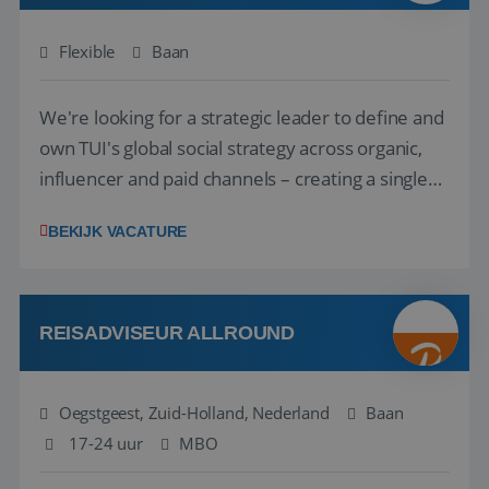
Flexible
Baan
We're looking for a strategic leader to define and
own TUI's global social strategy across organic,
influencer and paid channels – creating a single
playbook that regional teams bring to life
BEKIJK VACATURE
locally. The role will be published until 18 August
2026. ABOUT OUR OFFER• Personal benefits:
Attractive remuneration, discre...
REISADVISEUR ALLROUND
Oegstgeest, Zuid-Holland, Nederland
Baan
17-24 uur
MBO