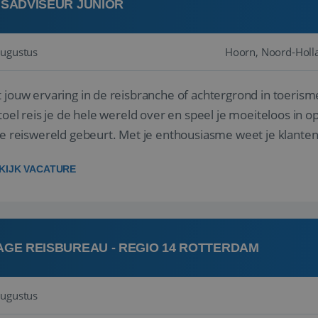
ISADVISEUR JUNIOR
augustus
Hoorn, Noord-Holl
 jouw ervaring in de reisbranche of achtergrond in toerism
stoel reis je de hele wereld over en speel je moeiteloos in o
de reiswereld gebeurt. Met je enthousiasme weet je klante
ken! ...
KIJK VACATURE
AGE REISBUREAU - REGIO 14 ROTTERDAM
augustus