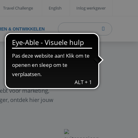
Travel Challenge
English
Inlog werkgever
REN & ONTWIKKELEN
ebt voor marketing,
ager, ontdek hier jouw