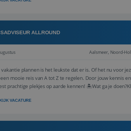
KIJK VACATURE
ISADVISEUR ALLROUND
augustus
Aalsmeer, Noord-Hol
 vakantie plannen is het leukste dat er is. Of het nu voor jeze
een mooie reis van A tot Z te regelen. Door jouw kennis e
st prachtige plekjes op aarde kennen! 🏝️Wat ga je doen?K
gen ...
KIJK VACATURE