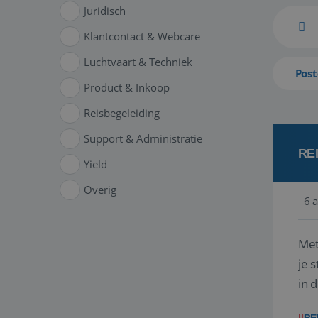
Juridisch
Klantcontact & Webcare
Luchtvaart & Techniek
Post
Product & Inkoop
Reisbegeleiding
Support & Administratie
RE
Yield
Overig
6 
Met
je 
in 
boe