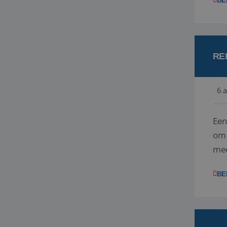
BE
RE
6 
Een
om 
mee
vra
BE