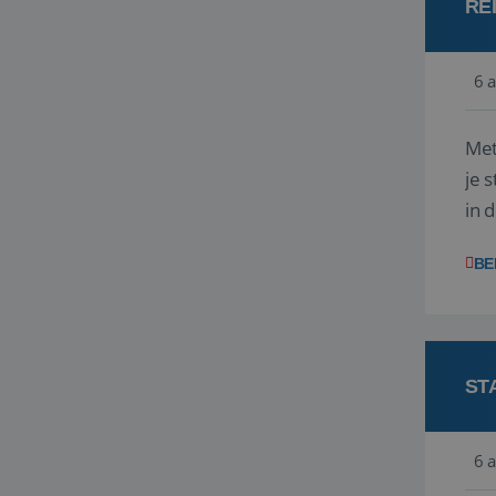
RE
6 
Met
je 
in 
boe
BE
ST
6 