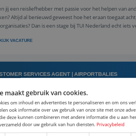
 jij een reisliefhebber met passie voor het helpen van a
en? Altijd al benieuwd geweest hoe het eraan toegaat acht
sorganisaties? Dan is een stage bij TUI Nederland echt iets v
housiaste, leergie...
KIJK VACATURE
STOMER SERVICES AGENT | AIRPORTBALIES
e maakt gebruik van cookies.
augustus
kies om inhoud en advertenties te personaliseren en om ons ver
len ook informatie over uw gebruik van onze site met onze adver
 jij een passie voor reizen en reis je graag af naar de mooi
 die deze kunnen combineren met andere informatie die u aan hen
is goed. Zie je het als een uitdaging om anderen te inspi
n verzameld door uw gebruik van hun diensten.
Privacybeleid
boeken van de perfecte vakantie en is verkopen je tweede 