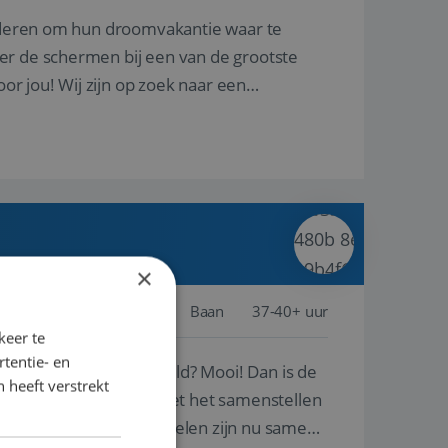
nderen om hun droomvakantie waar te
er de schermen bij een van de grootste
oor jou! Wij zijn op zoek naar een
×
Schiphol
Baan
37-40+ uur
keer te
tentie- en
ste plekken van de wereld? Mooi! Dan is de
 heeft verstrekt
reren en ondersteunen met het samenstellen
natuur? Al deze onderdelen zijn nu samen