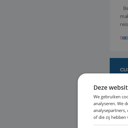
Ben
mak
rei
ent
BE
CU
Deze websit
6 
We gebruiken coo
analyseren. We de
Heb
analysepartners,
bas
of die zij hebbe
en 