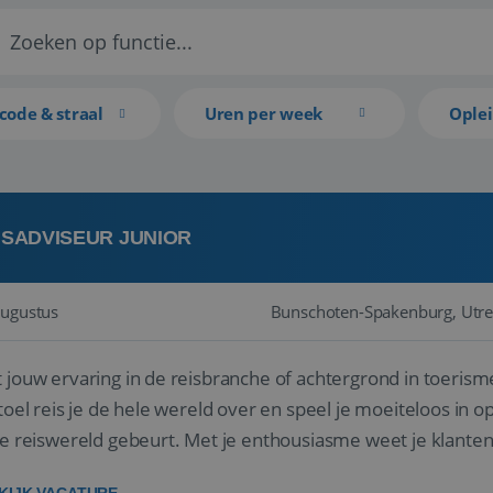
code & straal
Uren per week
Ople
ISADVISEUR JUNIOR
augustus
Bunschoten-Spakenburg, Utre
 jouw ervaring in de reisbranche of achtergrond in toerism
stoel reis je de hele wereld over en speel je moeiteloos in o
de reiswereld gebeurt. Met je enthousiasme weet je klante
ken! ...