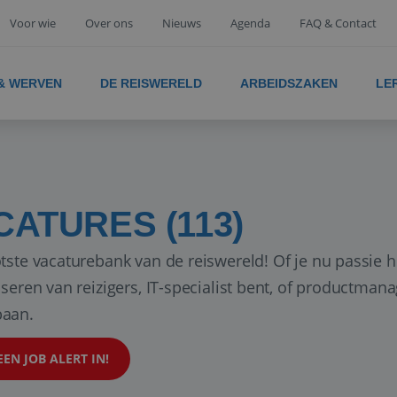
Voor wie
Over ons
Nieuws
Agenda
FAQ & Contact
 & WERVEN
DE REISWERELD
ARBEIDSZAKEN
LE
CATURES (113)
tste vacaturebank van de reiswereld! Of je nu passie h
iseren van reizigers, IT-specialist bent, of productman
aan.
EEN JOB ALERT IN!