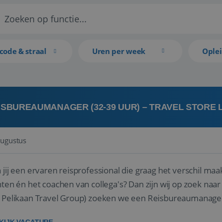
code & straal
Uren per week
Ople
ISBUREAUMANAGER (32-39 UUR) – TRAVEL STORE
augustus
 jij een ervaren reisprofessional die graag het verschil maa
en én het coachen van collega's? Dan zijn wij op zoek naar jou. Bij Travel Store Leerdam (on
 Pelikaan Travel Group) zoeken we een Reisbureaumanage
der...