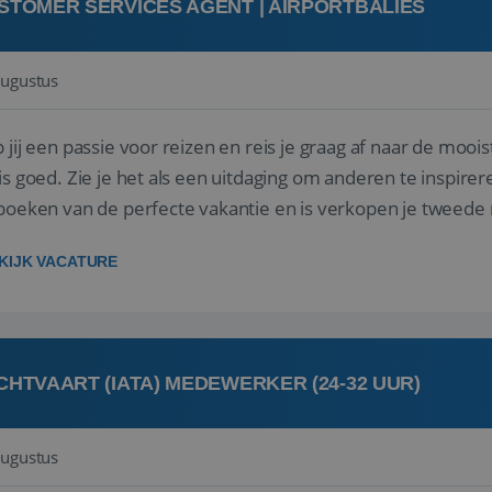
STOMER SERVICES AGENT | AIRPORTBALIES
augustus
 jij een passie voor reizen en reis je graag af naar de mooi
is goed. Zie je het als een uitdaging om anderen te inspi
boeken van de perfecte vakantie en is verkopen je tweede 
oegd...
KIJK VACATURE
CHTVAART (IATA) MEDEWERKER (24-32 UUR)
augustus