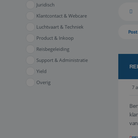
Juridisch
Klantcontact & Webcare
Luchtvaart & Techniek
Post
Product & Inkoop
Reisbegeleiding
Support & Administratie
RE
Yield
Overig
7 
Ben
klant
van
ver