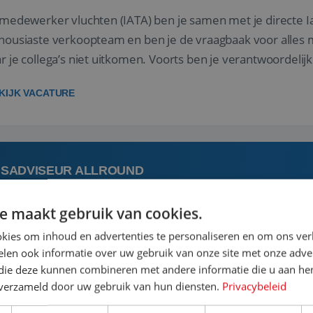
 medewerker vluchten (IATA) ben je samen met je directe I
housiaste verkoopteam en ben je de vraagbaak voor alles m
r je collega’s niet uitkomen. Voorts ben je verantwoordelijk
 met IATA te m...
KIJK VACATURE
ISADVISEUR ALLROUND
e maakt gebruik van cookies.
augustus
Steenwijk, Overi
kies om inhoud en advertenties te personaliseren en om ons ver
len ook informatie over uw gebruik van onze site met onze adver
 vakantie plannen is het leukste dat er is. Of het nu voor jeze
 die deze kunnen combineren met andere informatie die u aan hen
een mooie reis van A tot Z te regelen. Door jouw kennis e
n verzameld door uw gebruik van hun diensten.
Privacybeleid
st prachtige plekjes op aarde kennen! 🏝️Wat ga je doen?K