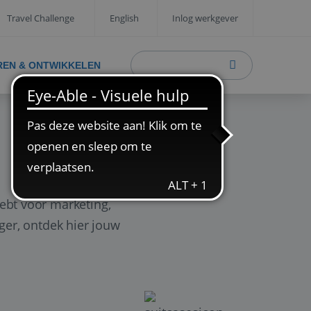
Travel Challenge
English
Inlog werkgever
REN & ONTWIKKELEN
ebt voor marketing,
ager, ontdek hier jouw