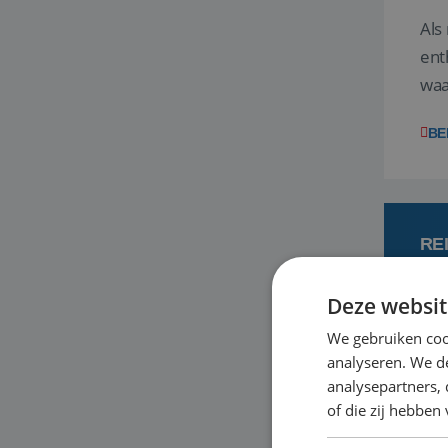
Als
ent
waa
wat
BE
RE
Deze websit
7 
We gebruiken coo
analyseren. We de
Een
analysepartners,
om 
of die zij hebbe
mee