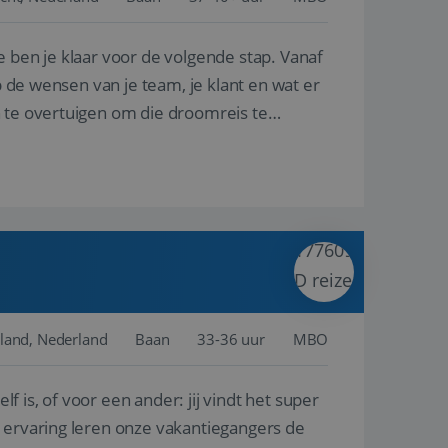
e ben je klaar voor de volgende stap. Vanaf
en betrokkenheid op
tefunctionaliteit te
n voert informatie
p de wensen van je team, je klant en wat er
ikt en over
eft gezien voordat
n te overtuigen om die droomreis te
alytics - wat een
analyseservice van
ers te
r toe te wijzen als
be-video's die in
n site en wordt
e websitebezoeker
 te berekenen voor
face gebruikt.
we gebruiken om het
nalytics software.
e meten.
e gebruiker op te
 tot één
osoft als een
 door ingesloten
e sessiestatus te
 dat het
soft-domeinen,
land, Nederland
Baan
33-36 uur
MBO
orgt voor de goede
lf is, of voor een ander: jij vindt het super
het delen van de
n ervaring leren onze vakantiegangers de