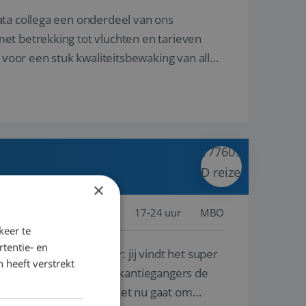
ata collega een onderdeel van ons
et betrekking tot vluchten en tarieven
 voor een stuk kwaliteitsbewaking van alles
×
jssel, Nederland
Baan
17-24 uur
MBO
keer te
tentie- en
lf is, of voor een ander: jij vindt het super
 heeft verstrekt
n ervaring leren onze vakantiegangers de
lantgericht werken: of het nu gaat om