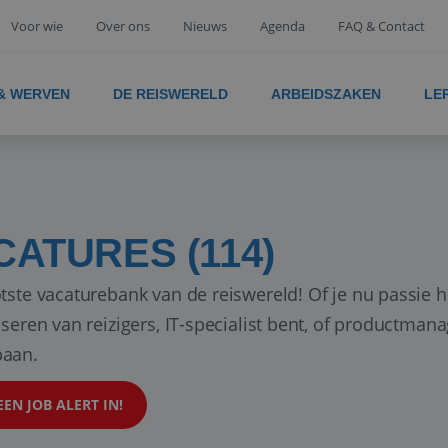
Voor wie
Over ons
Nieuws
Agenda
FAQ & Contact
 & WERVEN
DE REISWERELD
ARBEIDSZAKEN
LE
CATURES (114)
tste vacaturebank van de reiswereld! Of je nu passie h
iseren van reizigers, IT-specialist bent, of productman
aan.
EEN JOB ALERT IN!