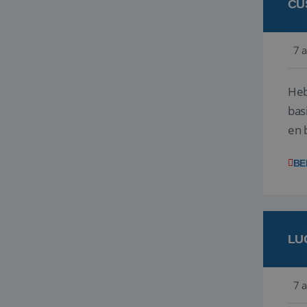
CU
7 
Heb
bas
en 
gev
BE
LU
7 