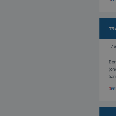
BE
TR
7 
Ben j
(on
Samen
reis
BE