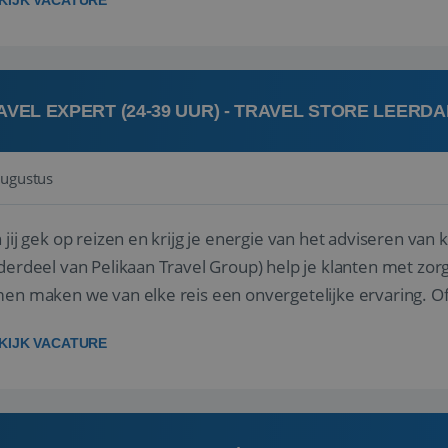
KIJK VACATURE
AVEL EXPERT (24-39 UUR) - TRAVEL STORE LEERD
augustus
ij gek op reizen en krijg je energie van het adviseren van klanten? Bij Travel St
derdeel van Pelikaan Travel Group) help je klanten met zorg
 maken we van elke reis een onvergetelijke ervaring. Of je nu al jaren ervaring hebt in de
branche of j...
KIJK VACATURE