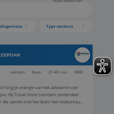
idingsniveau
Type vacature
 LEERDAM
Leerdam
Baan
37-40+ uur
MBO
kt? Krijg je energie van het adviseren van
derdeel
r die samen met het team het reisbureau