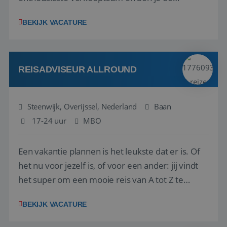
vraagbaak voor alles met betrekking tot vluchten
BEKIJK VACATURE
en tarieven waar je collega’s niet uitkomen.
Voorts ben je verantwoordelijk voor een stuk
kwaliteitsbewaking van alles wat met IATA te m...
REISADVISEUR ALLROUND
Steenwijk, Overijssel, Nederland
Baan
17-24 uur
MBO
Een vakantie plannen is het leukste dat er is. Of
het nu voor jezelf is, of voor een ander: jij vindt
het super om een mooie reis van A tot Z te
regelen. Door jouw kennis en ervaring leren onze
BEKIJK VACATURE
vakantiegangers de meest prachtige plekjes op
aarde kennen! 🏝️Wat ga je doen?Klantgericht