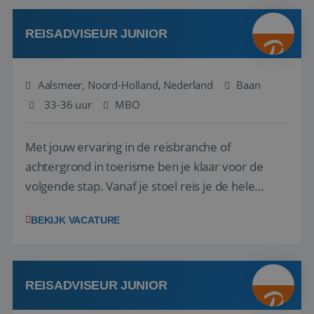
werken: of het nu gaat om vragen ...
REISADVISEUR JUNIOR
Aalsmeer, Noord-Holland, Nederland
Baan
33-36 uur
MBO
Met jouw ervaring in de reisbranche of
achtergrond in toerisme ben je klaar voor de
volgende stap. Vanaf je stoel reis je de hele
wereld over en speel je moeiteloos in op de
BEKIJK VACATURE
wensen van je team, je klant en wat er in de
reiswereld gebeurt. Met je enthousiasme weet je
klanten te overtuigen om die droomreis te
boeken! ...
REISADVISEUR JUNIOR