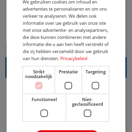
We gebruiken cookies om inhoud en
Met jouw ervaring in de reisbranche of
advertenties te personaliseren en om ons
verkeer te analyseren. We delen ook
achtergrond in toerisme ben je klaar voor de
informatie over uw gebruik van onze site
volgende stap. Vanaf je stoel reis je de hele
met onze advertentie- en analysepartners,
wereld over en speel je moeiteloos in op de
die deze kunnen combineren met andere
BEKIJK VACATURE
wensen van je team, je klant en wat er in de
informatie die u aan hen heeft verstrekt of
reiswereld gebeurt. Met je enthousiasme weet je
die zij hebben verzameld door uw gebruik
klanten te overtuigen om die droomreis te
van hun diensten.
Privacybeleid
boeken! ...
REISADVISEUR ALLROUND
Strikt
Prestatie
Targeting
noodzakelijk
Aalsmeer, Noord-Holland, Nederland
Baan
33-36 uur
MBO
Functioneel
Niet-
geclassificeerd
Een vakantie plannen is het leukste dat er is. Of
het nu voor jezelf is, of voor een ander: jij vindt
het super om een mooie reis van A tot Z te