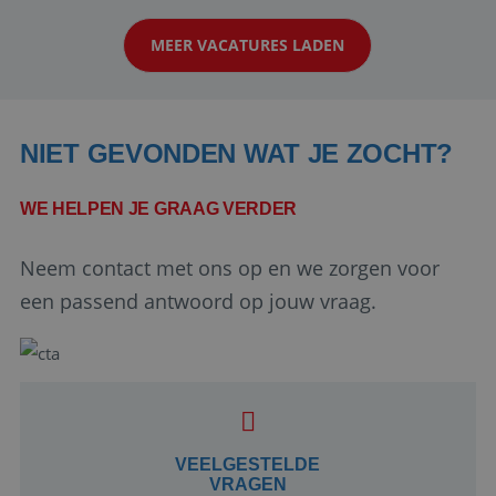
klanten te overtuigen om die droomreis te
MEER VACATURES LADEN
boeken! ...
NIET GEVONDEN WAT JE ZOCHT?
WE HELPEN JE GRAAG VERDER
Neem contact met ons op en we zorgen voor
Google Privacy Policy
een passend antwoord op jouw vraag.
li_gc
5 maanden 4
LinkedIn
weken
Corporation
.linkedin.com
VEELGESTELDE
VRAGEN