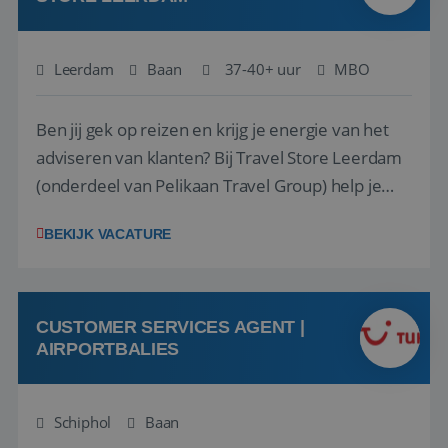
Leerdam
Baan
37-40+ uur
MBO
Ben jij gek op reizen en krijg je energie van het
adviseren van klanten? Bij Travel Store Leerdam
(onderdeel van Pelikaan Travel Group) help je
klanten met zorg en aandacht hun ideale reis te
BEKIJK VACATURE
vinden. Samen maken we van elke reis een
onvergetelijke ervaring. Of je nu al jaren ervaring
hebt in de reisbranche of j...
CUSTOMER SERVICES AGENT |
AIRPORTBALIES
Schiphol
Baan