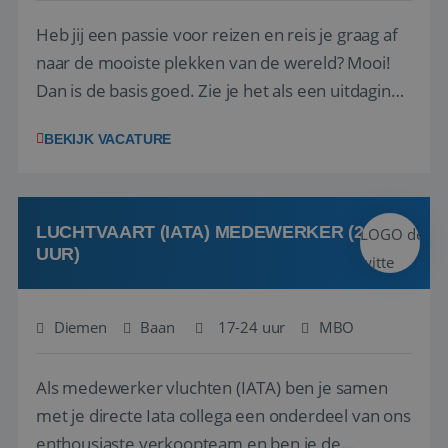
Heb jij een passie voor reizen en reis je graag af
naar de mooiste plekken van de wereld? Mooi!
Dan is de basis goed. Zie je het als een uitdaging
om anderen te inspireren en ondersteunen met
BEKIJK VACATURE
het samenstellen en boeken van de perfecte
vakantie en is verkopen je tweede natuur? Al
deze onderdelen zijn nu samen gevoegd...
LUCHTVAART (IATA) MEDEWERKER (24-32
UUR)
Diemen
Baan
17-24 uur
MBO
Als medewerker vluchten (IATA) ben je samen
met je directe Iata collega een onderdeel van ons
enthousiaste verkoopteam en ben je de