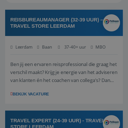
REISBUREAUMANAGER (32-39 UUR) –
TRAVEL STORE LEERDAM
Leerdam
Baan
37-40+ uur
MBO
Ben jij een ervaren reisprofessional die graag het
verschil maakt? Krijg je energie van het adviseren
van klanten én het coachen van collega's? Dan
zijn wij op zoek naar jou. Bij Travel Store Leerdam
BEKIJK VACATURE
(onderdeel van Pelikaan Travel Group) zoeken
we een Reisbureaumanager die samen met het
team het reisbureau verder...
TRAVEL EXPERT (24-39 UUR) - TRAVEL
STORE LEERDAM