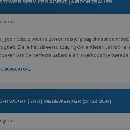
STOMER SERVICES AGENT | AIRPORTBALIES
augustus
 jij een passie voor reizen en reis je graag af naar de mooi
is goed. Zie je het als een uitdaging om anderen te inspi
boeken van de perfecte vakantie en is verkopen je tweede 
oegd...
KIJK VACATURE
CHTVAART (IATA) MEDEWERKER (24-32 UUR)
augustus