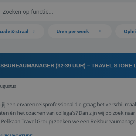
code & straal
Uren per week
Ople
ISBUREAUMANAGER (32-39 UUR) – TRAVEL STORE
augustus
 jij een ervaren reisprofessional die graag het verschil maa
en én het coachen van collega's? Dan zijn wij op zoek naar jou. Bij Travel Store Leerdam (on
 Pelikaan Travel Group) zoeken we een Reisbureaumanage
der...