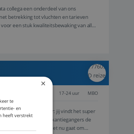
ata collega een onderdeel van ons
et betrekking tot vluchten en tarieven
 voor een stuk kwaliteitsbewaking van alles
×
jssel, Nederland
Baan
17-24 uur
MBO
keer te
tentie- en
lf is, of voor een ander: jij vindt het super
 heeft verstrekt
n ervaring leren onze vakantiegangers de
lantgericht werken: of het nu gaat om