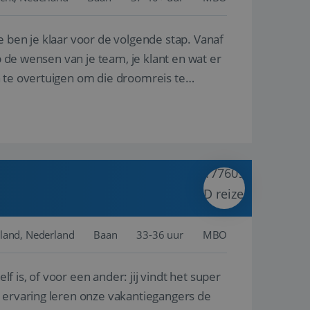
e ben je klaar voor de volgende stap. Vanaf
en betrokkenheid op
tefunctionaliteit te
n voert informatie
p de wensen van je team, je klant en wat er
ikt en over
eft gezien voordat
n te overtuigen om die droomreis te
alytics - wat een
analyseservice van
ers te
r toe te wijzen als
be-video's die in
n site en wordt
e websitebezoeker
 te berekenen voor
face gebruikt.
we gebruiken om het
nalytics software.
e meten.
e gebruiker op te
 tot één
osoft als een
 door ingesloten
e sessiestatus te
 dat het
soft-domeinen,
land, Nederland
Baan
33-36 uur
MBO
orgt voor de goede
lf is, of voor een ander: jij vindt het super
het delen van de
n ervaring leren onze vakantiegangers de