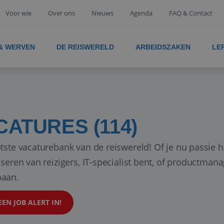
Voor wie
Over ons
Nieuws
Agenda
FAQ & Contact
 & WERVEN
DE REISWERELD
ARBEIDSZAKEN
LE
CATURES (114)
tste vacaturebank van de reiswereld! Of je nu passie h
iseren van reizigers, IT-specialist bent, of productman
aan.
EEN JOB ALERT IN!