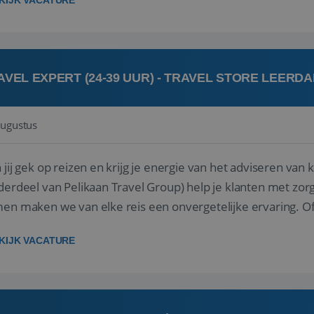
KIJK VACATURE
AVEL EXPERT (24-39 UUR) - TRAVEL STORE LEERD
augustus
ij gek op reizen en krijg je energie van het adviseren van klanten? Bij Travel St
derdeel van Pelikaan Travel Group) help je klanten met zorg
 maken we van elke reis een onvergetelijke ervaring. Of je nu al jaren ervaring hebt in de
branche of j...
KIJK VACATURE