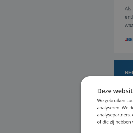
Als
ent
waa
wat
BE
RE
Deze websit
7 
We gebruiken coo
analyseren. We de
Een
analysepartners,
om 
of die zij hebbe
mee