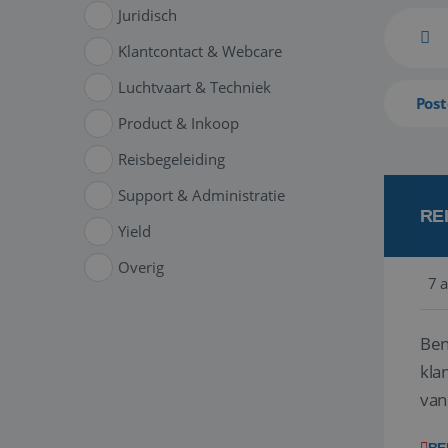
Juridisch
Klantcontact & Webcare
Luchtvaart & Techniek
Post
Product & Inkoop
Reisbegeleiding
Support & Administratie
RE
Yield
Overig
7 
Ben
klant
van
ver