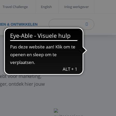
Travel Challenge
English
Inlog werkgever
REN & ONTWIKKELEN
ebt voor marketing,
ager, ontdek hier jouw