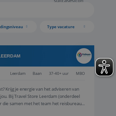
idingsniveau
Type vacature
 LEERDAM
Leerdam
Baan
37-40+ uur
MBO
kt? Krijg je energie van het adviseren van
derdeel
r die samen met het team het reisbureau