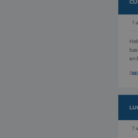
CU
7 
Heb
bas
en 
gev
BE
LU
7 