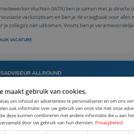
 medewerker vluchten (IATA) ben je samen met je directe I
housiaste verkoopteam en ben je de vraagbaak voor alles m
r je collega’s niet uitkomen. Voorts ben je verantwoordelijk
 met IATA te m...
KIJK VACATURE
ISADVISEUR ALLROUND
e maakt gebruik van cookies.
augustus
Steenwijk, Overi
kies om inhoud en advertenties te personaliseren en om ons ver
len ook informatie over uw gebruik van onze site met onze adver
 vakantie plannen is het leukste dat er is. Of het nu voor jeze
 die deze kunnen combineren met andere informatie die u aan hen
een mooie reis van A tot Z te regelen. Door jouw kennis e
n verzameld door uw gebruik van hun diensten.
Privacybeleid
st prachtige plekjes op aarde kennen! 🏝️Wat ga je doen?K