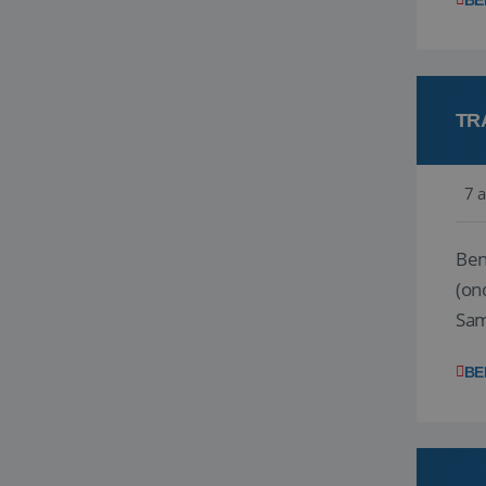
BE
TR
7 
Ben j
(on
Samen
reis
BE