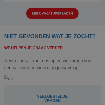
stage bij TUI Nederland echt iets voor jou! Wij zijn
op zoek naar een enthousiaste, leergie...
MEER VACATURES LADEN
NIET GEVONDEN WAT JE ZOCHT?
WE HELPEN JE GRAAG VERDER
Google Privacy Policy
Neem contact met ons op en we zorgen voor
een passend antwoord op jouw vraag.
li_gc
5 maanden 4
LinkedIn
weken
Corporation
.linkedin.com
VEELGESTELDE
VRAGEN