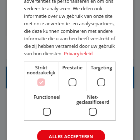
advertenties te personaliseren en om ons
verkeer te analyseren. We delen ook
Een vakantie plannen is het leukste dat er is. Of
informatie over uw gebruik van onze site
met onze advertentie- en analysepartners,
het nu voor jezelf is, of voor een ander: jij vindt
die deze kunnen combineren met andere
het super om een mooie reis van A tot Z te
informatie die u aan hen heeft verstrekt of
regelen. Door jouw kennis en ervaring leren onze
die zij hebben verzameld door uw gebruik
BEKIJK VACATURE
vakantiegangers de meest prachtige plekjes op
van hun diensten.
Privacybeleid
aarde kennen! 🏝️Wat ga je doen?Klantgericht
Strikt
Prestatie
Targeting
werken: of het nu gaat om vragen ...
noodzakelijk
REISADVISEUR JUNIOR
Functioneel
Niet-
Hoorn, Noord-Holland, Nederland
Baan
geclassificeerd
37-40+ uur
MBO
Met jouw ervaring in de reisbranche of
ALLES ACCEPTEREN
achtergrond in toerisme ben je klaar voor de