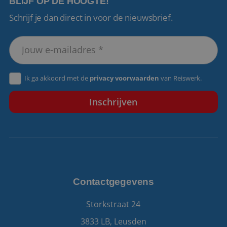
BLIJF OP DE HOOGTE!
Schrijf je dan direct in voor de nieuwsbrief.
VISITOR_PRIVACY_METADATA
5 maanden 4
YouTube
weken
.youtube.com
Ik ga akkoord met de
privacy voorwaarden
van Reiswerk.
Contactgegevens
Storkstraat 24
3833 LB, Leusden