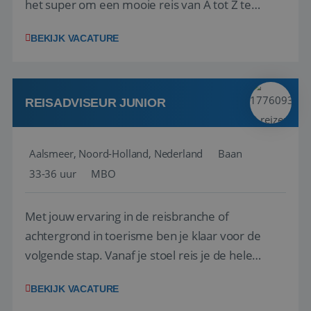
het super om een mooie reis van A tot Z te
regelen. Door jouw kennis en ervaring leren onze
BEKIJK VACATURE
vakantiegangers de meest prachtige plekjes op
aarde kennen! 🏝️Wat ga je doen?Klantgericht
werken: of het nu gaat om vragen ...
REISADVISEUR JUNIOR
Aalsmeer, Noord-Holland, Nederland
Baan
33-36 uur
MBO
Met jouw ervaring in de reisbranche of
achtergrond in toerisme ben je klaar voor de
volgende stap. Vanaf je stoel reis je de hele
wereld over en speel je moeiteloos in op de
BEKIJK VACATURE
wensen van je team, je klant en wat er in de