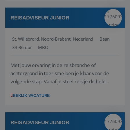
reiswereld gebeurt. Met je enthousiasme weet je
klanten te overtuigen om die droomreis te
boeken! ...
REISADVISEUR JUNIOR
St. Willebrord, Noord-Brabant, Nederland
Baan
33-36 uur
MBO
Met jouw ervaring in de reisbranche of
achtergrond in toerisme ben je klaar voor de
volgende stap. Vanaf je stoel reis je de hele
wereld over en speel je moeiteloos in op de
BEKIJK VACATURE
wensen van je team, je klant en wat er in de
reiswereld gebeurt. Met je enthousiasme weet je
klanten te overtuigen om die droomreis te
boeken! ...
REISADVISEUR JUNIOR