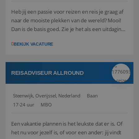
Heb jij een passie voor reizen en reis je graag af
naar de mooiste plekken van de wereld? Mooi!
Dan is de basis goed. Zie je het als een uitdaging
om anderen te inspireren en ondersteunen met
BEKIJK VACATURE
het samenstellen en boeken van de perfecte
vakantie en is verkopen je tweede natuur? Al
deze onderdelen zijn nu samen gevoegd...
REISADVISEUR ALLROUND
Steenwijk, Overijssel, Nederland
Baan
17-24 uur
MBO
Een vakantie plannen is het leukste dat er is. Of
het nu voor jezelf is, of voor een ander: jij vindt