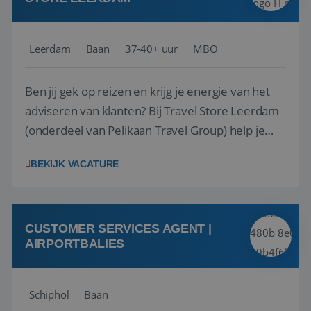
Leerdam
Baan
37-40+ uur
MBO
Ben jij gek op reizen en krijg je energie van het
adviseren van klanten? Bij Travel Store Leerdam
(onderdeel van Pelikaan Travel Group) help je
klanten met zorg en aandacht hun ideale reis te
BEKIJK VACATURE
vinden. Samen maken we van elke reis een
onvergetelijke ervaring. Of je nu al jaren ervaring
hebt in de reisbranche of j...
CUSTOMER SERVICES AGENT |
AIRPORTBALIES
Schiphol
Baan