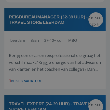
REISBUREAUMANAGER (32-39 UUR) –
TRAVEL STORE LEERDAM
Leerdam
Baan
37-40+ uur
MBO
Ben jij een ervaren reisprofessional die graag het
verschil maakt? Krijg je energie van het adviseren
van klanten én het coachen van collega's? Dan
zijn wij op zoek naar jou. Bij Travel Store Leerdam
BEKIJK VACATURE
(onderdeel van Pelikaan Travel Group) zoeken
we een Reisbureaumanager die samen met het
team het reisbureau verder...
TRAVEL EXPERT (24-39 UUR) - TRAVEL
STORE LEERDAM