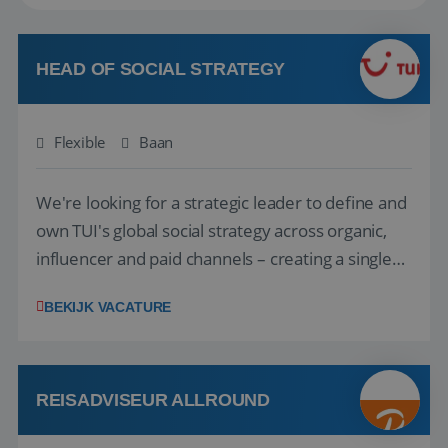
HEAD OF SOCIAL STRATEGY
Flexible
Baan
We're looking for a strategic leader to define and
own TUI's global social strategy across organic,
influencer and paid channels – creating a single
playbook that regional teams bring to life
BEKIJK VACATURE
locally. The role will be published until 18 August
2026. ABOUT OUR OFFER• Personal benefits:
Attractive remuneration, discre...
REISADVISEUR ALLROUND