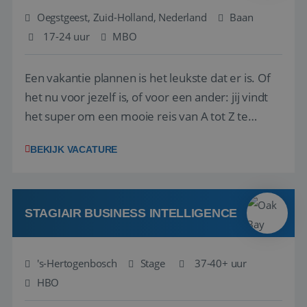
Oegstgeest, Zuid-Holland, Nederland
Baan
17-24 uur
MBO
Een vakantie plannen is het leukste dat er is. Of
het nu voor jezelf is, of voor een ander: jij vindt
het super om een mooie reis van A tot Z te
regelen. Door jouw kennis en ervaring leren onze
BEKIJK VACATURE
vakantiegangers de meest prachtige plekjes op
aarde kennen! 🏝️Wat ga je doen?Klantgericht
werken: of het nu gaat om vragen ...
STAGIAIR BUSINESS INTELLIGENCE
's-Hertogenbosch
Stage
37-40+ uur
HBO