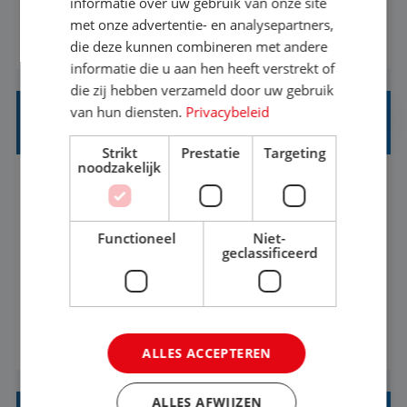
informatie over uw gebruik van onze site
klantcontact te combineren met organisatorische
met onze advertentie- en analysepartners,
BEKIJK VACATURE
ondersteuning? Op ons Sunweb Group-kantoor in
die deze kunnen combineren met andere
informatie die u aan hen heeft verstrekt of
Rotterdam zoeken we een daadkrachtige en
die zij hebben verzameld door uw gebruik
klantgerichte collega voor een unieke functie ...
van hun diensten.
Privacybeleid
INTERNSHIP TALENT ACQUISITION
Strikt
Prestatie
Targeting
noodzakelijk
Rotterdam
Baan
37-40+ uur
MBO
Functioneel
Niet-
Internship: Talent Acquisition (HR
geclassificeerd
Recruitment)Sunweb Group is looking for an
enthusiastic Talent Acquisition intern to join our
People, Culture & Organization team. This is a
BEKIJK VACATURE
work-along internship, where you become part
ALLES ACCEPTEREN
of the team and gain hands-on experience; not a
thesis assignment. If you’re excited about H...
ALLES AFWIJZEN