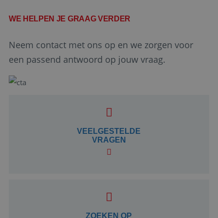
WE HELPEN JE GRAAG VERDER
Neem contact met ons op en we zorgen voor
een passend antwoord op jouw vraag.
Google Privacy Policy
VEELGESTELDE
VRAGEN
li_gc
5 maanden 4
LinkedIn
weken
Corporation
.linkedin.com
_GRECAPTCHA
5 maanden 4
Google LLC
weken
www.google.com
ZOEKEN OP