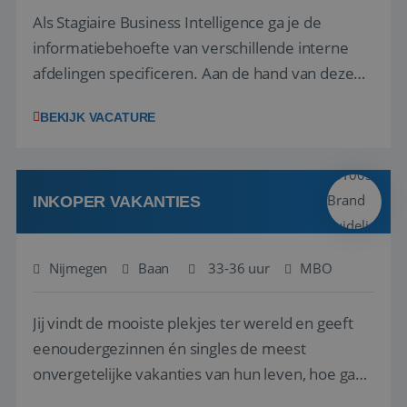
Als Stagiaire Business Intelligence ga je de
informatiebehoefte van verschillende interne
afdelingen specificeren. Aan de hand van deze
informatiebehoefte ga je BI-producten zoals
BEKIJK VACATURE
adviezen, rapportages en dashboards
ontwikkelen, aanpassen en leveren. Deze
producten ontwikkel je door middel van de data
uit ons datawa...
INKOPER VAKANTIES
Nijmegen
Baan
33-36 uur
MBO
Jij vindt de mooiste plekjes ter wereld en geeft
eenoudergezinnen én singles de meest
onvergetelijke vakanties van hun leven, hoe gaaf
is dat? Ben jij de commerciële professional die