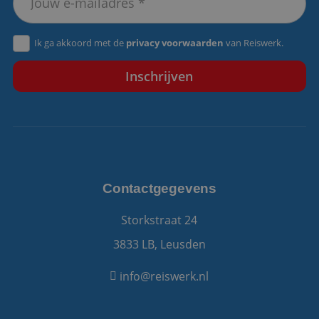
VISITOR_PRIVACY_METADATA
5 maanden 4
YouTube
Ik ga akkoord met de
privacy voorwaarden
van Reiswerk.
weken
.youtube.com
Contactgegevens
Storkstraat 24
3833 LB, Leusden
info@reiswerk.nl
Aanbieder
/