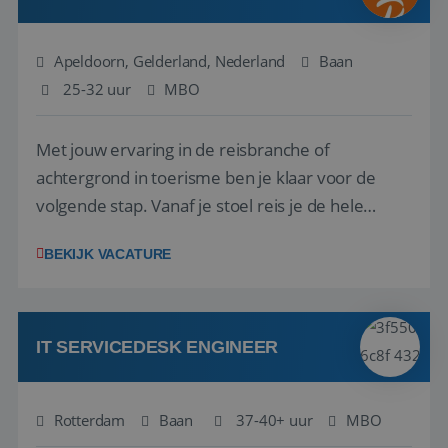
Apeldoorn, Gelderland, Nederland
Baan
25-32 uur
MBO
Met jouw ervaring in de reisbranche of
achtergrond in toerisme ben je klaar voor de
volgende stap. Vanaf je stoel reis je de hele
wereld over en speel je moeiteloos in op de
BEKIJK VACATURE
wensen van je team, je klant en wat er in de
reiswereld gebeurt. Met je enthousiasme weet je
klanten te overtuigen om die droomreis te
boeken! ...
IT SERVICEDESK ENGINEER
Rotterdam
Baan
37-40+ uur
MBO