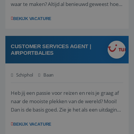
waar te maken? Altijd al benieuwd geweest hoe
het eraan toegaat achter de schermen bij een
BEKIJK VACATURE
van de grootste reisorganisaties? Dan is een
stage bij TUI Nederland echt iets voor jou! Wij zijn
op zoek naar een enthousiaste, leergie...
CUSTOMER SERVICES AGENT |
AIRPORTBALIES
Schiphol
Baan
Heb jij een passie voor reizen en reis je graag af
naar de mooiste plekken van de wereld? Mooi!
Dan is de basis goed. Zie je het als een uitdaging
om anderen te inspireren en ondersteunen met
BEKIJK VACATURE
het samenstellen en boeken van de perfecte