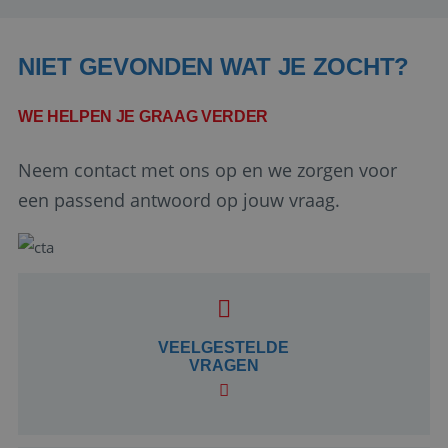
NIET GEVONDEN WAT JE ZOCHT?
WE HELPEN JE GRAAG VERDER
Neem contact met ons op en we zorgen voor
een passend antwoord op jouw vraag.
Google Privacy Policy
li_gc
5 maanden 4
LinkedIn
weken
VEELGESTELDE
Corporation
.linkedin.com
VRAGEN