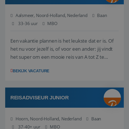
Aalsmeer, Noord-Holland, Nederland
Baan
33-36 uur
MBO
Een vakantie plannen is het leukste dat er is. Of
het nu voor jezelf is, of voor een ander: jij vindt
het super om een mooie reis van A tot Z te
regelen. Door jouw kennis en ervaring leren onze
BEKIJK VACATURE
vakantiegangers de meest prachtige plekjes op
aarde kennen! 🏝️Wat ga je doen?Klantgericht
werken: of het nu gaat om vragen ...
REISADVISEUR JUNIOR
Hoorn, Noord-Holland, Nederland
Baan
37-40+ uur
MBO