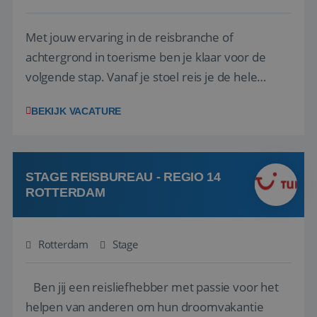
Met jouw ervaring in de reisbranche of
achtergrond in toerisme ben je klaar voor de
volgende stap. Vanaf je stoel reis je de hele
wereld over en speel je moeiteloos in op de
BEKIJK VACATURE
wensen van je team, je klant en wat er in de
reiswereld gebeurt. Met je enthousiasme weet je
klanten te overtuigen om die droomreis te
boeken! ...
STAGE REISBUREAU - REGIO 14
ROTTERDAM
Rotterdam
Stage
Ben jij een reisliefhebber met passie voor het
helpen van anderen om hun droomvakantie