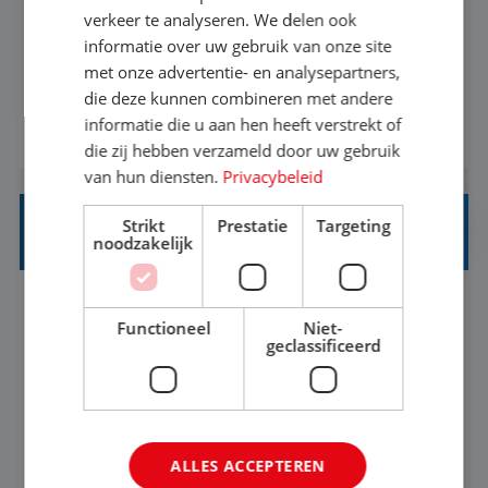
Als Stagiaire Business Intelligence ga je de
verkeer te analyseren. We delen ook
informatiebehoefte van verschillende interne
informatie over uw gebruik van onze site
met onze advertentie- en analysepartners,
afdelingen specificeren. Aan de hand van deze
die deze kunnen combineren met andere
informatiebehoefte ga je BI-producten zoals
informatie die u aan hen heeft verstrekt of
BEKIJK VACATURE
adviezen, rapportages en dashboards
die zij hebben verzameld door uw gebruik
ontwikkelen, aanpassen en leveren. Deze
van hun diensten.
Privacybeleid
producten ontwikkel je door middel van de data
Strikt
Prestatie
Targeting
uit ons datawa...
INKOPER VAKANTIES
noodzakelijk
Nijmegen
Baan
33-36 uur
MBO
Functioneel
Niet-
geclassificeerd
Jij vindt de mooiste plekjes ter wereld en geeft
eenoudergezinnen én singles de meest
onvergetelijke vakanties van hun leven, hoe gaaf
ALLES ACCEPTEREN
is dat? Ben jij de commerciële professional die