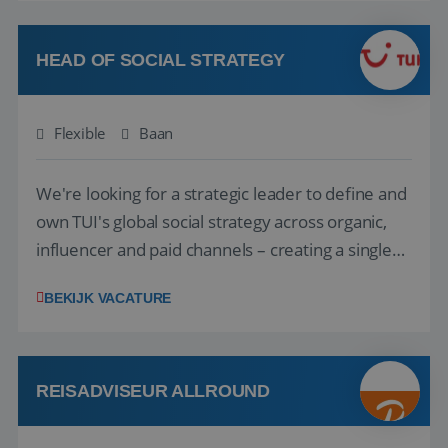
vakantie en is verkopen je tweede natuur? Al
deze onderdelen zijn nu samen gevoegd...
HEAD OF SOCIAL STRATEGY
Flexible
Baan
We're looking for a strategic leader to define and
own TUI's global social strategy across organic,
influencer and paid channels – creating a single
playbook that regional teams bring to life
BEKIJK VACATURE
locally. The role will be published until 18 August
2026. ABOUT OUR OFFER• Personal benefits:
Attractive remuneration, discre...
REISADVISEUR ALLROUND