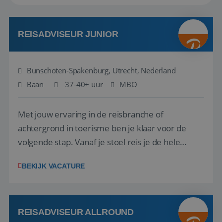
REISADVISEUR JUNIOR
Bunschoten-Spakenburg, Utrecht, Nederland
Baan
37-40+ uur
MBO
Met jouw ervaring in de reisbranche of
achtergrond in toerisme ben je klaar voor de
volgende stap. Vanaf je stoel reis je de hele
wereld over en speel je moeiteloos in op de
BEKIJK VACATURE
wensen van je team, je klant en wat er in de
reiswereld gebeurt. Met je enthousiasme weet je
klanten te overtuigen om die droomreis te
boeken! ...
REISADVISEUR ALLROUND