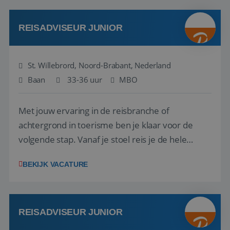
klanten te overtuigen om die droomreis te
boeken! ...
REISADVISEUR JUNIOR
St. Willebrord, Noord-Brabant, Nederland
Baan
33-36 uur
MBO
Met jouw ervaring in de reisbranche of
achtergrond in toerisme ben je klaar voor de
volgende stap. Vanaf je stoel reis je de hele
wereld over en speel je moeiteloos in op de
BEKIJK VACATURE
wensen van je team, je klant en wat er in de
reiswereld gebeurt. Met je enthousiasme weet je
klanten te overtuigen om die droomreis te
boeken! ...
REISADVISEUR JUNIOR