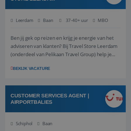
Leerdam
Baan
37-40+ uur
MBO
Ben jij gek op reizen en krijg je energie van het
adviseren van klanten? Bij Travel Store Leerdam
(onderdeel van Pelikaan Travel Group) help je
klanten met zorg en aandacht hun ideale reis te
BEKIJK VACATURE
vinden. Samen maken we van elke reis een
onvergetelijke ervaring. Of je nu al jaren ervaring
hebt in de reisbranche of j...
CUSTOMER SERVICES AGENT |
AIRPORTBALIES
Schiphol
Baan