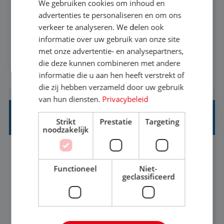
We gebruiken cookies om inhoud en
advertenties te personaliseren en om ons
Een vakantie plannen is het leukste dat er is. Of
verkeer te analyseren. We delen ook
het nu voor jezelf is, of voor een ander: jij vindt
informatie over uw gebruik van onze site
het super om een mooie reis van A tot Z te
met onze advertentie- en analysepartners,
regelen. Door jouw kennis en ervaring leren onze
die deze kunnen combineren met andere
BEKIJK VACATURE
vakantiegangers de meest prachtige plekjes op
informatie die u aan hen heeft verstrekt of
die zij hebben verzameld door uw gebruik
aarde kennen! 🏝️Wat ga je doen?Klantgericht
van hun diensten.
Privacybeleid
werken: of het nu gaat om vragen ...
REISADVISEUR JUNIOR
Strikt
Prestatie
Targeting
noodzakelijk
Hoorn, Noord-Holland, Nederland
Baan
37-40+ uur
MBO
Functioneel
Niet-
geclassificeerd
Met jouw ervaring in de reisbranche of
achtergrond in toerisme ben je klaar voor de