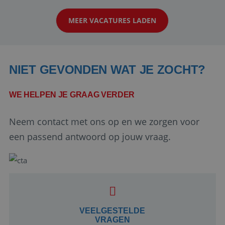
op zoek naar een enthousiaste, leergie...
MEER VACATURES LADEN
NIET GEVONDEN WAT JE ZOCHT?
WE HELPEN JE GRAAG VERDER
Neem contact met ons op en we zorgen voor
Google Privacy Policy
een passend antwoord op jouw vraag.
li_gc
5 maanden 4
LinkedIn
weken
Corporation
.linkedin.com
VEELGESTELDE
VRAGEN