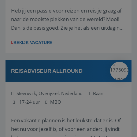
Heb jij een passie voor reizen en reis je graag af
naar de mooiste plekken van de wereld? Mooi!
Dan is de basis goed. Zie je het als een uitdaging
om anderen te inspireren en ondersteunen met
BEKIJK VACATURE
het samenstellen en boeken van de perfecte
vakantie en is verkopen je tweede natuur? Al
deze onderdelen zijn nu samen gevoegd...
REISADVISEUR ALLROUND
Steenwijk, Overijssel, Nederland
Baan
17-24 uur
MBO
Een vakantie plannen is het leukste dat er is. Of
het nu voor jezelf is, of voor een ander: jij vindt