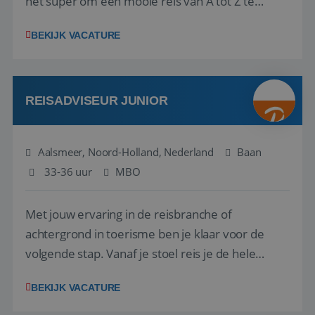
het super om een mooie reis van A tot Z te
regelen. Door jouw kennis en ervaring leren onze
BEKIJK VACATURE
vakantiegangers de meest prachtige plekjes op
aarde kennen! 🏝️Wat ga je doen?Klantgericht
werken: of het nu gaat om vragen ...
REISADVISEUR JUNIOR
Aalsmeer, Noord-Holland, Nederland
Baan
33-36 uur
MBO
Met jouw ervaring in de reisbranche of
achtergrond in toerisme ben je klaar voor de
volgende stap. Vanaf je stoel reis je de hele
wereld over en speel je moeiteloos in op de
BEKIJK VACATURE
wensen van je team, je klant en wat er in de
reiswereld gebeurt. Met je enthousiasme weet je