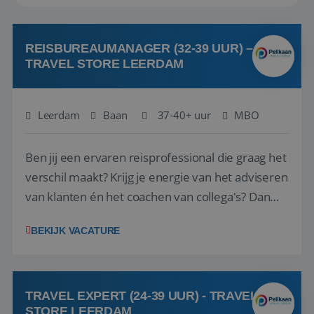
REISBUREAUMANAGER (32-39 UUR) –
TRAVEL STORE LEERDAM
Leerdam
Baan
37-40+ uur
MBO
Ben jij een ervaren reisprofessional die graag het
verschil maakt? Krijg je energie van het adviseren
van klanten én het coachen van collega's? Dan
zijn wij op zoek naar jou. Bij Travel Store Leerdam
BEKIJK VACATURE
(onderdeel van Pelikaan Travel Group) zoeken
we een Reisbureaumanager die samen met het
team het reisbureau verder...
TRAVEL EXPERT (24-39 UUR) - TRAVEL
STORE LEERDAM