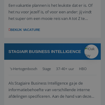
Een vakantie plannen is het leukste dat er is. Of
het nu voor jezelf is, of voor een ander: jij vindt
het super om een mooie reis van A tot Z te
regelen. Door jouw kennis en ervaring leren onze
BEKIJK VACATURE
vakantiegangers de meest prachtige plekjes op
aarde kennen! 🏝️Wat ga je doen?Klantgericht
werken: of het nu gaat om vragen ...
STAGIAIR BUSINESS INTELLIGENCE
's-Hertogenbosch
Stage
37-40+ uur
HBO
Als Stagiaire Business Intelligence ga je de
informatiebehoefte van verschillende interne
afdelingen specificeren. Aan de hand van deze
informatiebehoefte ga je BI-producten zoals