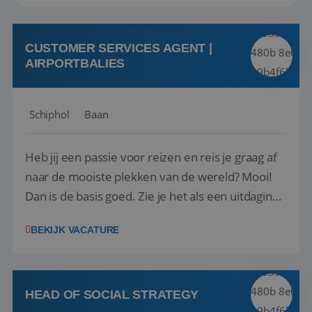
CUSTOMER SERVICES AGENT |
AIRPORTBALIES
Schiphol
Baan
Heb jij een passie voor reizen en reis je graag af
naar de mooiste plekken van de wereld? Mooi!
Dan is de basis goed. Zie je het als een uitdaging
om anderen te inspireren en ondersteunen met
BEKIJK VACATURE
het samenstellen en boeken van de perfecte
vakantie en is verkopen je tweede natuur? Al
deze onderdelen zijn nu samen gevoegd...
HEAD OF SOCIAL STRATEGY