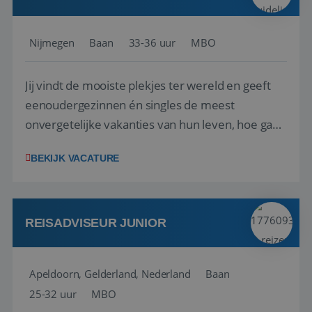
Nijmegen
Baan
33-36 uur
MBO
Jij vindt de mooiste plekjes ter wereld en geeft
eenoudergezinnen én singles de meest
onvergetelijke vakanties van hun leven, hoe gaaf
is dat? Ben jij de commerciële professional die
BEKIJK VACATURE
net zo goed thuis is in een onderhandeling als op
verkenning bij een nieuwe accommodatie ergens
in Europa? Dan is dit jouw kans. A...
REISADVISEUR JUNIOR
Apeldoorn, Gelderland, Nederland
Baan
25-32 uur
MBO