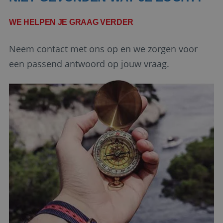
PHPSESSID
Sessie
PHP.net
www.reiswerk.nl
WE HELPEN JE GRAAG VERDER
Neem contact met ons op en we zorgen voor
een passend antwoord op jouw vraag.
Google Privacy Policy
li_gc
5 maanden 4
LinkedIn
weken
Corporation
.linkedin.com