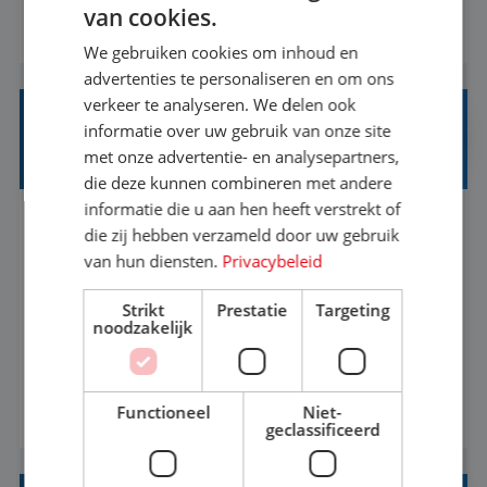
1.3 million customers every year. Behind the
van cookies.
BEKIJK VACATURE
scenes, our colleagues rely on secure, reliable,
We gebruiken cookies om inhoud en
and user-friendly IT solutions to do their best
advertenties te personaliseren en om ons
work.As an IT Servicedesk Engineer, ...
verkeer te analyseren. We delen ook
OFFICE MANAGER/ CUSTOMER CARE
informatie over uw gebruik van onze site
SPECIALIST
met onze advertentie- en analysepartners,
die deze kunnen combineren met andere
informatie die u aan hen heeft verstrekt of
Rotterdam
Baan
37-40+ uur
HBO
die zij hebben verzameld door uw gebruik
van hun diensten.
Privacybeleid
Ben jij gepassioneerd over het bieden van
Strikt
Prestatie
Targeting
uitzonderlijke klantervaringen en het creëren
noodzakelijk
van een gastvrije omgeving? Vind je het leuk om
klantcontact te combineren met organisatorische
Functioneel
Niet-
BEKIJK VACATURE
ondersteuning? Op ons Sunweb Group-kantoor in
geclassificeerd
Rotterdam zoeken we een daadkrachtige en
klantgerichte collega voor een unieke functie ...