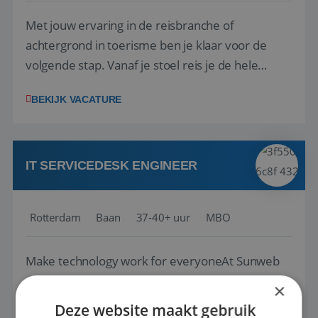
Met jouw ervaring in de reisbranche of
achtergrond in toerisme ben je klaar voor de
volgende stap. Vanaf je stoel reis je de hele
wereld over en speel je moeiteloos in op de
BEKIJK VACATURE
wensen van je team, je klant en wat er in de
reiswereld gebeurt. Met je enthousiasme weet je
klanten te overtuigen om die droomreis te
boeken! ...
IT SERVICEDESK ENGINEER
Rotterdam
Baan
37-40+ uur
MBO
Make technology work for everyoneAt Sunweb
Group, technology plays a key role in delivering
×
unforgettable holiday experiences to more than
Deze website maakt gebruik