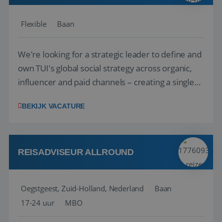
Flexible
Baan
We're looking for a strategic leader to define and
own TUI's global social strategy across organic,
influencer and paid channels – creating a single
playbook that regional teams bring to life
BEKIJK VACATURE
locally. The role will be published until 18 August
2026. ABOUT OUR OFFER• Personal benefits:
Attractive remuneration, discre...
REISADVISEUR ALLROUND
Oegstgeest, Zuid-Holland, Nederland
Baan
17-24 uur
MBO