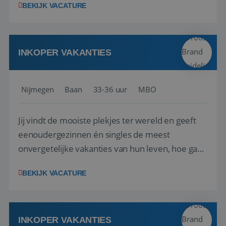
BEKIJK VACATURE
adviezen, rapportages en dashboards
ontwikkelen, aanpassen en leveren. Deze
producten ontwikkel je door middel van de data
uit ons datawa...
INKOPER VAKANTIES
Nijmegen
Baan
33-36 uur
MBO
Jij vindt de mooiste plekjes ter wereld en geeft
eenoudergezinnen én singles de meest
onvergetelijke vakanties van hun leven, hoe gaaf
is dat? Ben jij de commerciële professional die
BEKIJK VACATURE
net zo goed thuis is in een onderhandeling als op
verkenning bij een nieuwe accommodatie ergens
in Europa? Dan is dit jouw kans. A...
INKOPER VAKANTIES