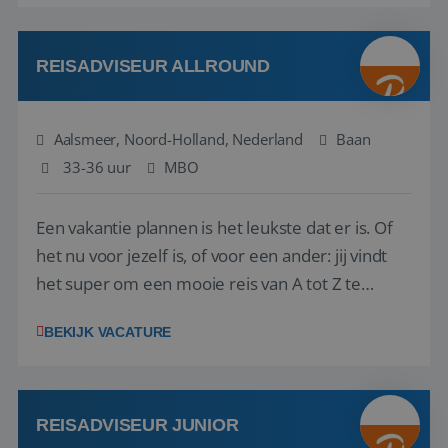
reiswereld gebeurt. Met je enthousiasme weet je
klanten te overtuigen om die droomreis te
boeken! ...
REISADVISEUR ALLROUND
Aalsmeer, Noord-Holland, Nederland
Baan
33-36 uur
MBO
Een vakantie plannen is het leukste dat er is. Of
het nu voor jezelf is, of voor een ander: jij vindt
het super om een mooie reis van A tot Z te
regelen. Door jouw kennis en ervaring leren onze
BEKIJK VACATURE
vakantiegangers de meest prachtige plekjes op
aarde kennen! 🏝️Wat ga je doen?Klantgericht
werken: of het nu gaat om vragen ...
REISADVISEUR JUNIOR