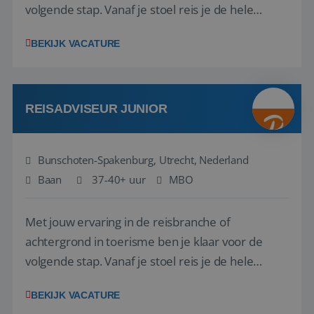
volgende stap. Vanaf je stoel reis je de hele
wereld over en speel je moeiteloos in op de
BEKIJK VACATURE
wensen van je team, je klant en wat er in de
reiswereld gebeurt. Met je enthousiasme weet je
klanten te overtuigen om die droomreis te
boeken! ...
REISADVISEUR JUNIOR
Bunschoten-Spakenburg, Utrecht, Nederland
Baan
37-40+ uur
MBO
Met jouw ervaring in de reisbranche of
achtergrond in toerisme ben je klaar voor de
volgende stap. Vanaf je stoel reis je de hele
wereld over en speel je moeiteloos in op de
BEKIJK VACATURE
wensen van je team, je klant en wat er in de