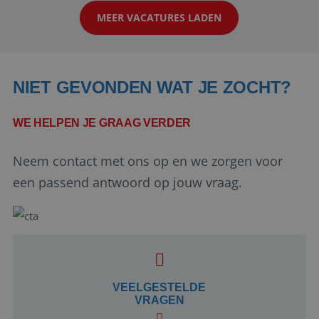
werken: of het nu gaat om vragen ...
MEER VACATURES LADEN
NIET GEVONDEN WAT JE ZOCHT?
WE HELPEN JE GRAAG VERDER
Neem contact met ons op en we zorgen voor
Google Privacy Policy
een passend antwoord op jouw vraag.
li_gc
5 maanden 4
LinkedIn
weken
Corporation
.linkedin.com
VEELGESTELDE
VRAGEN