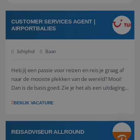
CUSTOMER SERVICES AGENT |
AIRPORTBALIES
Schiphol
Baan
Heb jij een passie voor reizen en reis je graag af
naar de mooiste plekken van de wereld? Mooi!
Dan is de basis goed. Zie je het als een uitdaging
om anderen te inspireren en ondersteunen met
BEKIJK VACATURE
het samenstellen en boeken van de perfecte
vakantie en is verkopen je tweede natuur? Al
deze onderdelen zijn nu samen gevoegd...
REISADVISEUR ALLROUND