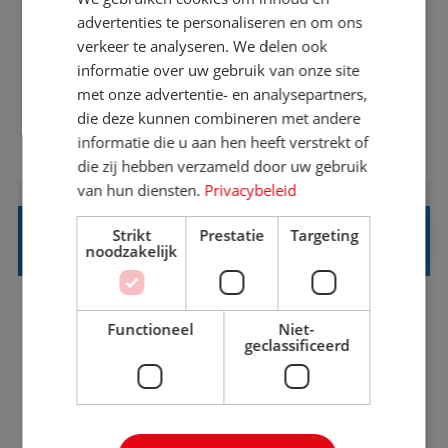
advertenties te personaliseren en om ons
Ben jij een reisliefhebber met passie voor het
verkeer te analyseren. We delen ook
helpen van anderen om hun droomvakantie waar
informatie over uw gebruik van onze site
met onze advertentie- en analysepartners,
te maken? Altijd al benieuwd geweest hoe het
die deze kunnen combineren met andere
eraan toegaat achter de schermen bij een van de
informatie die u aan hen heeft verstrekt of
BEKIJK VACATURE
grootste reisorganisaties? Dan is een stage bij TUI
die zij hebben verzameld door uw gebruik
Nederland echt iets voor jou! Wij zijn op zoek
van hun diensten.
Privacybeleid
naar een enthousiaste, leergie...
Strikt
Prestatie
Targeting
HEAD OF SOCIAL STRATEGY
noodzakelijk
Flexible
Baan
Functioneel
Niet-
geclassificeerd
We're looking for a strategic leader to define and
own TUI's global social strategy across organic,
influencer and paid channels – creating a single