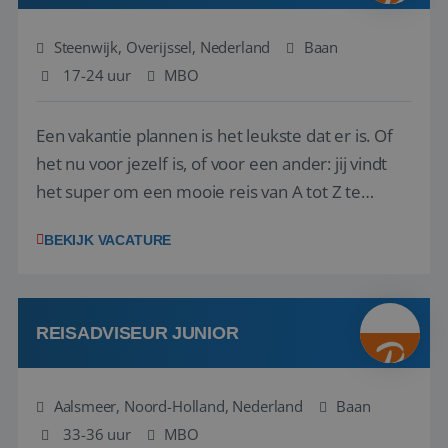
Steenwijk, Overijssel, Nederland
Baan
17-24 uur
MBO
Een vakantie plannen is het leukste dat er is. Of
het nu voor jezelf is, of voor een ander: jij vindt
het super om een mooie reis van A tot Z te
regelen. Door jouw kennis en ervaring leren onze
BEKIJK VACATURE
vakantiegangers de meest prachtige plekjes op
aarde kennen! 🏝️Wat ga je doen?Klantgericht
werken: of het nu gaat om vragen ...
REISADVISEUR JUNIOR
Aalsmeer, Noord-Holland, Nederland
Baan
33-36 uur
MBO