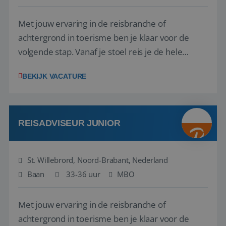
Met jouw ervaring in de reisbranche of
achtergrond in toerisme ben je klaar voor de
volgende stap. Vanaf je stoel reis je de hele
wereld over en speel je moeiteloos in op de
BEKIJK VACATURE
wensen van je team, je klant en wat er in de
reiswereld gebeurt. Met je enthousiasme weet je
klanten te overtuigen om die droomreis te
boeken! ...
REISADVISEUR JUNIOR
St. Willebrord, Noord-Brabant, Nederland
Baan
33-36 uur
MBO
Met jouw ervaring in de reisbranche of
achtergrond in toerisme ben je klaar voor de