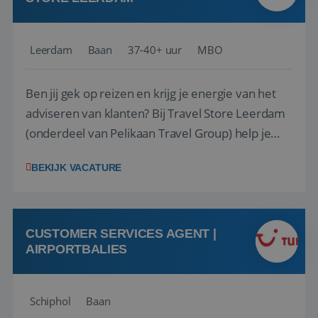
Leerdam
Baan
37-40+ uur
MBO
Ben jij gek op reizen en krijg je energie van het
adviseren van klanten? Bij Travel Store Leerdam
(onderdeel van Pelikaan Travel Group) help je
klanten met zorg en aandacht hun ideale reis te
BEKIJK VACATURE
vinden. Samen maken we van elke reis een
onvergetelijke ervaring. Of je nu al jaren ervaring
hebt in de reisbranche of j...
CUSTOMER SERVICES AGENT |
AIRPORTBALIES
Schiphol
Baan