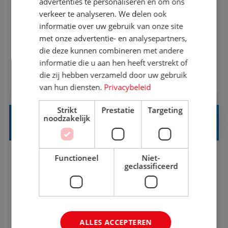
advertenties te personaliseren en om ons
verkeer te analyseren. We delen ook
Met jouw ervaring in de reisbranche of
informatie over uw gebruik van onze site
achtergrond in toerisme ben je klaar voor de
met onze advertentie- en analysepartners,
volgende stap. Vanaf je stoel reis je de hele
die deze kunnen combineren met andere
informatie die u aan hen heeft verstrekt of
wereld over en speel je moeiteloos in op de
die zij hebben verzameld door uw gebruik
BEKIJK VACATURE
wensen van je team, je klant en wat er in de
van hun diensten.
Privacybeleid
reiswereld gebeurt. Met je enthousiasme weet je
klanten te overtuigen om die droomreis te
Strikt
Prestatie
Targeting
noodzakelijk
boeken! ...
REISADVISEUR ALLROUND
Functioneel
Niet-
Aalsmeer, Noord-Holland, Nederland
Baan
geclassificeerd
33-36 uur
MBO
Een vakantie plannen is het leukste dat er is. Of
het nu voor jezelf is, of voor een ander: jij vindt
ALLES ACCEPTEREN