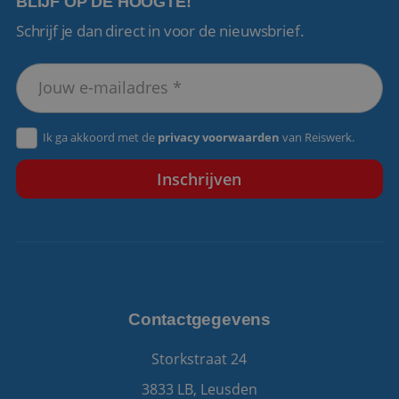
BLIJF OP DE HOOGTE!
Schrijf je dan direct in voor de nieuwsbrief.
VISITOR_PRIVACY_METADATA
5 maanden 4
YouTube
weken
.youtube.com
Ik ga akkoord met de
privacy voorwaarden
van Reiswerk.
Contactgegevens
Storkstraat 24
3833 LB, Leusden