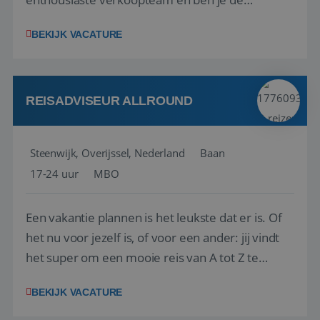
vraagbaak voor alles met betrekking tot vluchten
BEKIJK VACATURE
en tarieven waar je collega’s niet uitkomen.
Voorts ben je verantwoordelijk voor een stuk
kwaliteitsbewaking van alles wat met IATA te m...
REISADVISEUR ALLROUND
Steenwijk, Overijssel, Nederland
Baan
17-24 uur
MBO
Een vakantie plannen is het leukste dat er is. Of
het nu voor jezelf is, of voor een ander: jij vindt
het super om een mooie reis van A tot Z te
regelen. Door jouw kennis en ervaring leren onze
BEKIJK VACATURE
vakantiegangers de meest prachtige plekjes op
aarde kennen! 🏝️Wat ga je doen?Klantgericht