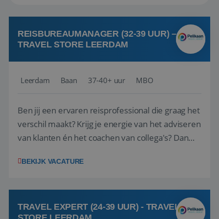
REISBUREAUMANAGER (32-39 UUR) –
TRAVEL STORE LEERDAM
Leerdam
Baan
37-40+ uur
MBO
Ben jij een ervaren reisprofessional die graag het
verschil maakt? Krijg je energie van het adviseren
van klanten én het coachen van collega's? Dan
zijn wij op zoek naar jou. Bij Travel Store Leerdam
BEKIJK VACATURE
(onderdeel van Pelikaan Travel Group) zoeken
we een Reisbureaumanager die samen met het
team het reisbureau verder...
TRAVEL EXPERT (24-39 UUR) - TRAVEL
STORE LEERDAM