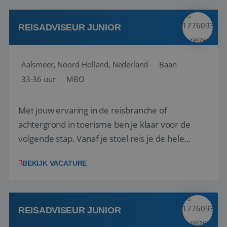
werken: of het nu gaat om vragen ...
REISADVISEUR JUNIOR
Aalsmeer, Noord-Holland, Nederland
Baan
33-36 uur
MBO
Met jouw ervaring in de reisbranche of
achtergrond in toerisme ben je klaar voor de
volgende stap. Vanaf je stoel reis je de hele
wereld over en speel je moeiteloos in op de
BEKIJK VACATURE
wensen van je team, je klant en wat er in de
reiswereld gebeurt. Met je enthousiasme weet je
klanten te overtuigen om die droomreis te
boeken! ...
REISADVISEUR JUNIOR