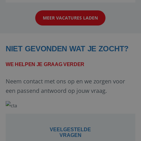
reiswereld gebeurt. Met je enthousiasme weet je
klanten te overtuigen om die droomreis te
MEER VACATURES LADEN
boeken! ...
NIET GEVONDEN WAT JE ZOCHT?
WE HELPEN JE GRAAG VERDER
Google Privacy Policy
Neem contact met ons op en we zorgen voor
een passend antwoord op jouw vraag.
li_gc
5 maanden 4
LinkedIn
weken
Corporation
.linkedin.com
VEELGESTELDE
VRAGEN