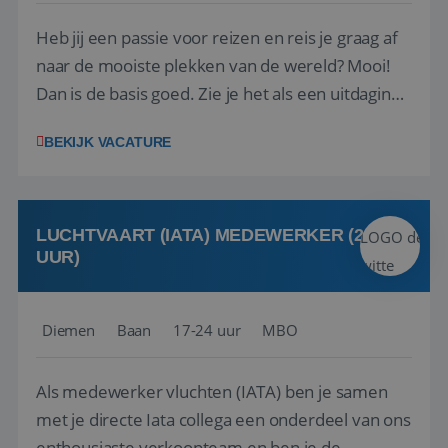
Heb jij een passie voor reizen en reis je graag af
naar de mooiste plekken van de wereld? Mooi!
Dan is de basis goed. Zie je het als een uitdaging
om anderen te inspireren en ondersteunen met
BEKIJK VACATURE
het samenstellen en boeken van de perfecte
vakantie en is verkopen je tweede natuur? Al
deze onderdelen zijn nu samen gevoegd...
LUCHTVAART (IATA) MEDEWERKER (24-32
UUR)
Diemen
Baan
17-24 uur
MBO
Als medewerker vluchten (IATA) ben je samen
met je directe Iata collega een onderdeel van ons
enthousiaste verkoopteam en ben je de