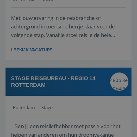
Met jouw ervaring in de reisbranche of
achtergrond in toerisme ben je klaar voor de
volgende stap. Vanaf je stoel reis je de hele
wereld over en speel je moeiteloos in op de
BEKIJK VACATURE
wensen van je team, je klant en wat er in de
reiswereld gebeurt. Met je enthousiasme weet je
klanten te overtuigen om die droomreis te
boeken! ...
STAGE REISBUREAU - REGIO 14
ROTTERDAM
Rotterdam
Stage
Ben jij een reisliefhebber met passie voor het
helpen van anderen om hun droomvakantie