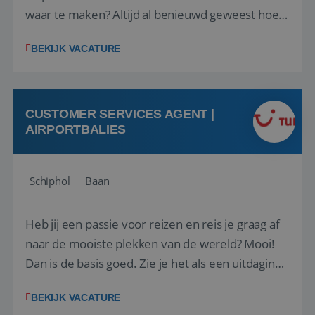
waar te maken? Altijd al benieuwd geweest hoe
het eraan toegaat achter de schermen bij een
BEKIJK VACATURE
van de grootste reisorganisaties? Dan is een
stage bij TUI Nederland echt iets voor jou! Wij zijn
op zoek naar een enthousiaste, leergie...
CUSTOMER SERVICES AGENT |
AIRPORTBALIES
Schiphol
Baan
Heb jij een passie voor reizen en reis je graag af
naar de mooiste plekken van de wereld? Mooi!
Dan is de basis goed. Zie je het als een uitdaging
om anderen te inspireren en ondersteunen met
BEKIJK VACATURE
het samenstellen en boeken van de perfecte