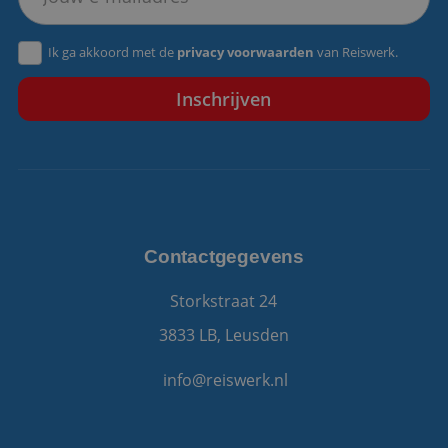
VISITOR_PRIVACY_METADATA
5 maanden 4
YouTube
Ik ga akkoord met de
privacy voorwaarden
van Reiswerk.
weken
.youtube.com
Contactgegevens
Storkstraat 24
3833 LB, Leusden
info@reiswerk.nl
Aanbieder
/