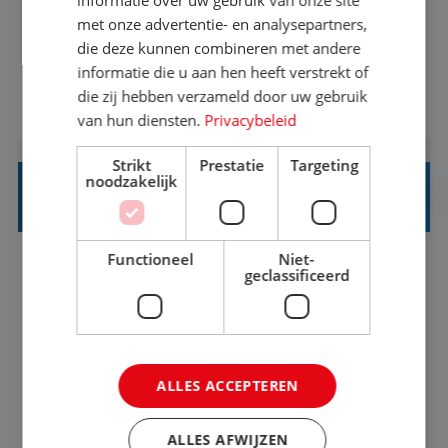
met onze advertentie- en analysepartners,
informatiebehoefte van verschillende interne
die deze kunnen combineren met andere
afdelingen specificeren. Aan de hand van deze
informatie die u aan hen heeft verstrekt of
informatiebehoefte ga je BI-producten zoals
die zij hebben verzameld door uw gebruik
BEKIJK VACATURE
adviezen, rapportages en dashboards
van hun diensten.
Privacybeleid
ontwikkelen, aanpassen en leveren. Deze
Strikt
Prestatie
Targeting
producten ontwikkel je door middel van de data
noodzakelijk
uit ons datawa...
INKOPER VAKANTIES
Functioneel
Niet-
Nijmegen
Baan
33-36 uur
MBO
geclassificeerd
Jij vindt de mooiste plekjes ter wereld en geeft
eenoudergezinnen én singles de meest
ALLES ACCEPTEREN
onvergetelijke vakanties van hun leven, hoe gaaf
is dat? Ben jij de commerciële professional die
BEKIJK VACATURE
ALLES AFWIJZEN
net zo goed thuis is in een onderhandeling als op