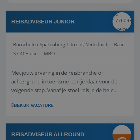
REISADVISEUR JUNIOR
Bunschoten-Spakenburg, Utrecht, Nederland
Baan
37-40+ uur
MBO
Met jouw ervaring in de reisbranche of
achtergrond in toerisme ben je klaar voor de
volgende stap. Vanaf je stoel reis je de hele
wereld over en speel je moeiteloos in op de
BEKIJK VACATURE
wensen van je team, je klant en wat er in de
reiswereld gebeurt. Met je enthousiasme weet je
klanten te overtuigen om die droomreis te
boeken! ...
REISADVISEUR ALLROUND