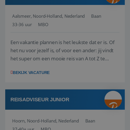
Aalsmeer, Noord-Holland, Nederland
Baan
33-36 uur
MBO
Een vakantie plannen is het leukste dat er is. Of
het nu voor jezelf is, of voor een ander: jij vindt
het super om een mooie reis van A tot Z te
regelen. Door jouw kennis en ervaring leren onze
BEKIJK VACATURE
vakantiegangers de meest prachtige plekjes op
aarde kennen! 🏝️Wat ga je doen?Klantgericht
werken: of het nu gaat om vragen ...
REISADVISEUR JUNIOR
Hoorn, Noord-Holland, Nederland
Baan
37-40+ uur
MBO