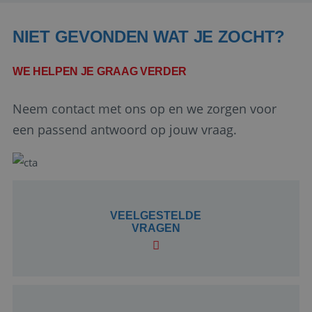
NIET GEVONDEN WAT JE ZOCHT?
WE HELPEN JE GRAAG VERDER
Neem contact met ons op en we zorgen voor
Google Privacy Policy
een passend antwoord op jouw vraag.
li_gc
5 maanden 4
LinkedIn
weken
Corporation
VEELGESTELDE
.linkedin.com
VRAGEN
_GRECAPTCHA
5 maanden 4
Google LLC
weken
www.google.com