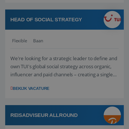
vakantie en is verkopen je tweede natuur? Al
deze onderdelen zijn nu samen gevoegd...
HEAD OF SOCIAL STRATEGY
Flexible
Baan
We're looking for a strategic leader to define and
own TUI's global social strategy across organic,
influencer and paid channels – creating a single
playbook that regional teams bring to life
BEKIJK VACATURE
locally. The role will be published until 18 August
2026. ABOUT OUR OFFER• Personal benefits:
Attractive remuneration, discre...
REISADVISEUR ALLROUND