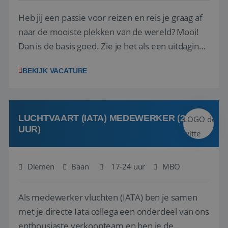
Heb jij een passie voor reizen en reis je graag af
naar de mooiste plekken van de wereld? Mooi!
Dan is de basis goed. Zie je het als een uitdaging
om anderen te inspireren en ondersteunen met
BEKIJK VACATURE
het samenstellen en boeken van de perfecte
vakantie en is verkopen je tweede natuur? Al
deze onderdelen zijn nu samen gevoegd...
LUCHTVAART (IATA) MEDEWERKER (24-32
UUR)
Diemen
Baan
17-24 uur
MBO
Als medewerker vluchten (IATA) ben je samen
met je directe Iata collega een onderdeel van ons
enthousiaste verkoopteam en ben je de