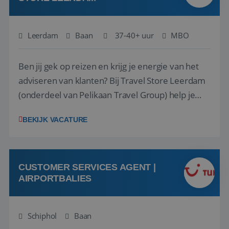
Leerdam
Baan
37-40+ uur
MBO
Ben jij gek op reizen en krijg je energie van het
adviseren van klanten? Bij Travel Store Leerdam
(onderdeel van Pelikaan Travel Group) help je
klanten met zorg en aandacht hun ideale reis te
BEKIJK VACATURE
vinden. Samen maken we van elke reis een
onvergetelijke ervaring. Of je nu al jaren ervaring
hebt in de reisbranche of j...
CUSTOMER SERVICES AGENT |
AIRPORTBALIES
Schiphol
Baan