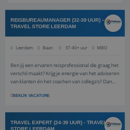
REISBUREAUMANAGER (32-39 UUR) –
TRAVEL STORE LEERDAM
Leerdam
Baan
37-40+ uur
MBO
Ben jij een ervaren reisprofessional die graag het
verschil maakt? Krijg je energie van het adviseren
van klanten én het coachen van collega's? Dan
zijn wij op zoek naar jou. Bij Travel Store Leerdam
BEKIJK VACATURE
(onderdeel van Pelikaan Travel Group) zoeken
we een Reisbureaumanager die samen met het
team het reisbureau verder...
TRAVEL EXPERT (24-39 UUR) - TRAVEL
STORE LEERDAM