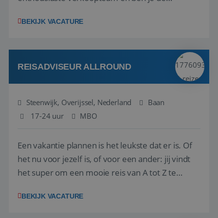
vraagbaak voor alles met betrekking tot vluchten
BEKIJK VACATURE
en tarieven waar je collega’s niet uitkomen.
Voorts ben je verantwoordelijk voor een stuk
kwaliteitsbewaking van alles wat met IATA te m...
REISADVISEUR ALLROUND
Steenwijk, Overijssel, Nederland
Baan
17-24 uur
MBO
Een vakantie plannen is het leukste dat er is. Of
het nu voor jezelf is, of voor een ander: jij vindt
het super om een mooie reis van A tot Z te
regelen. Door jouw kennis en ervaring leren onze
BEKIJK VACATURE
vakantiegangers de meest prachtige plekjes op
aarde kennen! 🏝️Wat ga je doen?Klantgericht