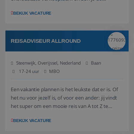
vraagbaak voor alles met betrekking tot vluchten
BEKIJK VACATURE
en tarieven waar je collega’s niet uitkomen.
Voorts ben je verantwoordelijk voor een stuk
kwaliteitsbewaking van alles wat met IATA te m...
REISADVISEUR ALLROUND
Steenwijk, Overijssel, Nederland
Baan
17-24 uur
MBO
Een vakantie plannen is het leukste dat er is. Of
het nu voor jezelf is, of voor een ander: jij vindt
het super om een mooie reis van A tot Z te
regelen. Door jouw kennis en ervaring leren onze
BEKIJK VACATURE
vakantiegangers de meest prachtige plekjes op
aarde kennen! 🏝️Wat ga je doen?Klantgericht