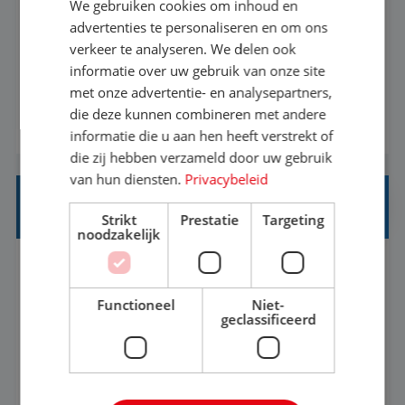
We gebruiken cookies om inhoud en
Met jouw ervaring in de reisbranche of
advertenties te personaliseren en om ons
verkeer te analyseren. We delen ook
achtergrond in toerisme ben je klaar voor de
informatie over uw gebruik van onze site
volgende stap. Vanaf je stoel reis je de hele
met onze advertentie- en analysepartners,
wereld over en speel je moeiteloos in op de
die deze kunnen combineren met andere
BEKIJK VACATURE
wensen van je team, je klant en wat er in de
informatie die u aan hen heeft verstrekt of
reiswereld gebeurt. Met je enthousiasme weet je
die zij hebben verzameld door uw gebruik
klanten te overtuigen om die droomreis te
van hun diensten.
Privacybeleid
boeken! ...
REISADVISEUR ALLROUND
Strikt
Prestatie
Targeting
noodzakelijk
Aalsmeer, Noord-Holland, Nederland
Baan
33-36 uur
MBO
Functioneel
Niet-
geclassificeerd
Een vakantie plannen is het leukste dat er is. Of
het nu voor jezelf is, of voor een ander: jij vindt
het super om een mooie reis van A tot Z te