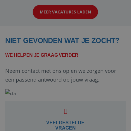
klanten te overtuigen om die droomreis te
MEER VACATURES LADEN
boeken! ...
NIET GEVONDEN WAT JE ZOCHT?
WE HELPEN JE GRAAG VERDER
Neem contact met ons op en we zorgen voor
Google Privacy Policy
een passend antwoord op jouw vraag.
li_gc
5 maanden 4
LinkedIn
weken
Corporation
.linkedin.com
VEELGESTELDE
VRAGEN