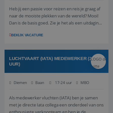
Heb jij een passie voor reizen en reis je graag af
naar de mooiste plekken van de wereld? Mooi!
Dan is de basis goed. Zie je het als een uitdaging
om anderen te inspireren en ondersteunen met
BEKIJK VACATURE
het samenstellen en boeken van de perfecte
vakantie en is verkopen je tweede natuur? Al
deze onderdelen zijn nu samen gevoegd...
LUCHTVAART (IATA) MEDEWERKER (24-32
UUR)
Diemen
Baan
17-24 uur
MBO
Als medewerker vluchten (IATA) ben je samen
met je directe Iata collega een onderdeel van ons
enthousiaste verkoopteam en ben je de