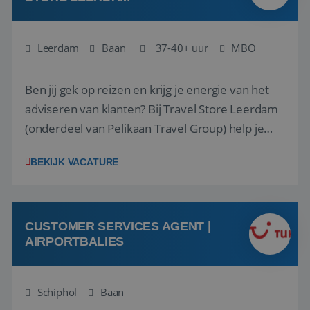
Leerdam
Baan
37-40+ uur
MBO
Ben jij gek op reizen en krijg je energie van het
adviseren van klanten? Bij Travel Store Leerdam
(onderdeel van Pelikaan Travel Group) help je
klanten met zorg en aandacht hun ideale reis te
BEKIJK VACATURE
vinden. Samen maken we van elke reis een
onvergetelijke ervaring. Of je nu al jaren ervaring
hebt in de reisbranche of j...
CUSTOMER SERVICES AGENT |
AIRPORTBALIES
Schiphol
Baan