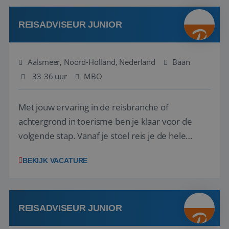
werken: of het nu gaat om vragen ...
REISADVISEUR JUNIOR
Aalsmeer, Noord-Holland, Nederland
Baan
33-36 uur
MBO
Met jouw ervaring in de reisbranche of
achtergrond in toerisme ben je klaar voor de
volgende stap. Vanaf je stoel reis je de hele
wereld over en speel je moeiteloos in op de
BEKIJK VACATURE
wensen van je team, je klant en wat er in de
reiswereld gebeurt. Met je enthousiasme weet je
klanten te overtuigen om die droomreis te
boeken! ...
REISADVISEUR JUNIOR