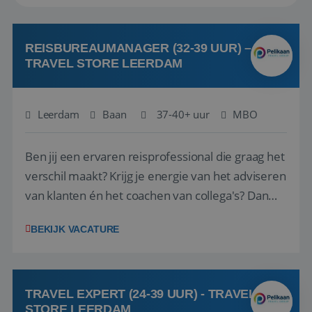
REISBUREAUMANAGER (32-39 UUR) –
TRAVEL STORE LEERDAM
Leerdam
Baan
37-40+ uur
MBO
Ben jij een ervaren reisprofessional die graag het
verschil maakt? Krijg je energie van het adviseren
van klanten én het coachen van collega's? Dan
zijn wij op zoek naar jou. Bij Travel Store Leerdam
BEKIJK VACATURE
(onderdeel van Pelikaan Travel Group) zoeken
we een Reisbureaumanager die samen met het
team het reisbureau verder...
TRAVEL EXPERT (24-39 UUR) - TRAVEL
STORE LEERDAM