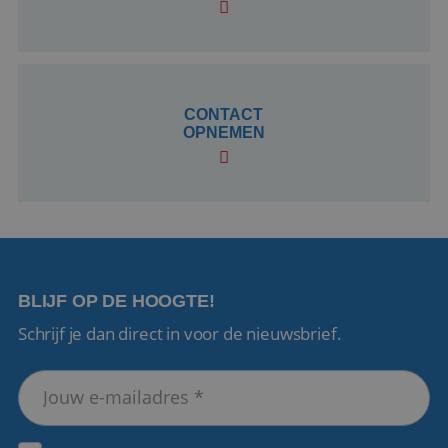
CookieScriptConsent
4 weken 2
CookieScript
dagen
www.reiswerk.nl
CONTACT
OPNEMEN
VISITOR_PRIVACY_METADATA
5 maanden 4
YouTube
weken
.youtube.com
BLIJF OP DE HOOGTE!
Schrijf je dan direct in voor de nieuwsbrief.