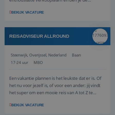
vraagbaak voor alles met betrekking tot vluchten
BEKIJK VACATURE
en tarieven waar je collega’s niet uitkomen.
Voorts ben je verantwoordelijk voor een stuk
kwaliteitsbewaking van alles wat met IATA te m...
REISADVISEUR ALLROUND
Steenwijk, Overijssel, Nederland
Baan
17-24 uur
MBO
Een vakantie plannen is het leukste dat er is. Of
het nu voor jezelf is, of voor een ander: jij vindt
het super om een mooie reis van A tot Z te
regelen. Door jouw kennis en ervaring leren onze
BEKIJK VACATURE
vakantiegangers de meest prachtige plekjes op
aarde kennen! 🏝️Wat ga je doen?Klantgericht