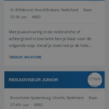
St. Willebrord, Noord-Brabant, Nederland
Baan
33-36 uur
MBO
Met jouw ervaring in de reisbranche of
achtergrond in toerisme ben je klaar voor de
volgende stap. Vanaf je stoel reis je de hele
wereld over en speel je moeiteloos in op de
BEKIJK VACATURE
wensen van je team, je klant en wat er in de
reiswereld gebeurt. Met je enthousiasme weet je
klanten te overtuigen om die droomreis te
boeken! ...
REISADVISEUR JUNIOR
Bunschoten-Spakenburg, Utrecht, Nederland
Baan
37-40+ uur
MBO