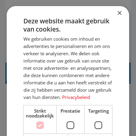
×
Met jouw ervaring in de reisbranche of
Deze website maakt gebruik
achtergrond in toerisme ben je klaar voor de
van cookies.
volgende stap. Vanaf je stoel reis je de hele
wereld over en speel je moeiteloos in op de
We gebruiken cookies om inhoud en
BEKIJK VACATURE
advertenties te personaliseren en om ons
wensen van je team, je klant en wat er in de
verkeer te analyseren. We delen ook
reiswereld gebeurt. Met je enthousiasme weet je
informatie over uw gebruik van onze site
klanten te overtuigen om die droomreis te
met onze advertentie- en analysepartners,
boeken! ...
REISADVISEUR ALLROUND
die deze kunnen combineren met andere
informatie die u aan hen heeft verstrekt of
die zij hebben verzameld door uw gebruik
Aalsmeer, Noord-Holland, Nederland
Baan
van hun diensten.
Privacybeleid
33-36 uur
MBO
Strikt
Prestatie
Targeting
noodzakelijk
Een vakantie plannen is het leukste dat er is. Of
het nu voor jezelf is, of voor een ander: jij vindt