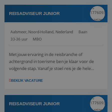
werken: of het nu gaat om vragen ...
REISADVISEUR JUNIOR
Aalsmeer, Noord-Holland, Nederland
Baan
33-36 uur
MBO
Met jouw ervaring in de reisbranche of
achtergrond in toerisme ben je klaar voor de
volgende stap. Vanaf je stoel reis je de hele
wereld over en speel je moeiteloos in op de
BEKIJK VACATURE
wensen van je team, je klant en wat er in de
reiswereld gebeurt. Met je enthousiasme weet je
klanten te overtuigen om die droomreis te
boeken! ...
REISADVISEUR JUNIOR