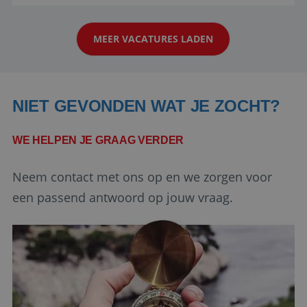
reiswereld gebeurt. Met je enthousiasme weet je
strikt noodzakelijke cookies.
klanten te overtuigen om die droomreis te
Aanbieder
/
Naam
Vervaldatum
Domein
MEER VACATURES LADEN
boeken! ...
PHPSESSID
Sessie
PHP.net
www.reiswerk.nl
NIET GEVONDEN WAT JE ZOCHT?
WE HELPEN JE GRAAG VERDER
Neem contact met ons op en we zorgen voor
een passend antwoord op jouw vraag.
Google Privacy Policy