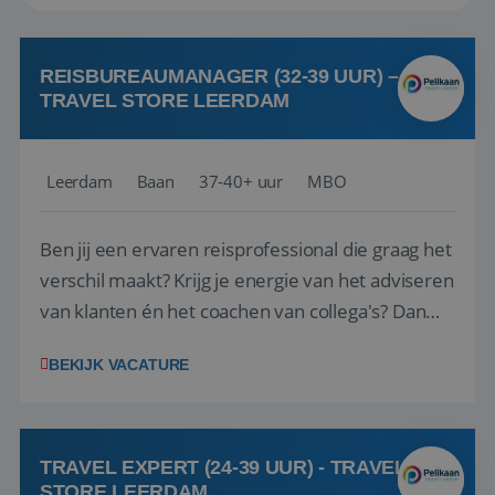
REISBUREAUMANAGER (32-39 UUR) –
TRAVEL STORE LEERDAM
Leerdam
Baan
37-40+ uur
MBO
Ben jij een ervaren reisprofessional die graag het
verschil maakt? Krijg je energie van het adviseren
van klanten én het coachen van collega's? Dan
zijn wij op zoek naar jou. Bij Travel Store Leerdam
BEKIJK VACATURE
(onderdeel van Pelikaan Travel Group) zoeken
we een Reisbureaumanager die samen met het
team het reisbureau verder...
TRAVEL EXPERT (24-39 UUR) - TRAVEL
STORE LEERDAM