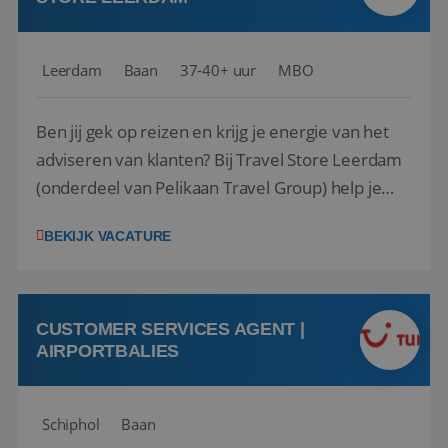
Leerdam
Baan
37-40+ uur
MBO
Ben jij gek op reizen en krijg je energie van het
adviseren van klanten? Bij Travel Store Leerdam
(onderdeel van Pelikaan Travel Group) help je
klanten met zorg en aandacht hun ideale reis te
BEKIJK VACATURE
vinden. Samen maken we van elke reis een
onvergetelijke ervaring. Of je nu al jaren ervaring
hebt in de reisbranche of j...
CUSTOMER SERVICES AGENT |
AIRPORTBALIES
Schiphol
Baan