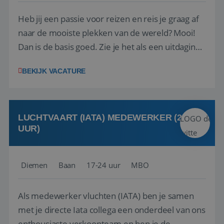
Heb jij een passie voor reizen en reis je graag af
naar de mooiste plekken van de wereld? Mooi!
Dan is de basis goed. Zie je het als een uitdaging
om anderen te inspireren en ondersteunen met
BEKIJK VACATURE
het samenstellen en boeken van de perfecte
vakantie en is verkopen je tweede natuur? Al
deze onderdelen zijn nu samen gevoegd...
LUCHTVAART (IATA) MEDEWERKER (24-32
UUR)
Diemen
Baan
17-24 uur
MBO
Als medewerker vluchten (IATA) ben je samen
met je directe Iata collega een onderdeel van ons
enthousiaste verkoopteam en ben je de