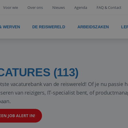
Voor wie
Over ons
Nieuws
Agenda
FAQ & Contact
 & WERVEN
DE REISWERELD
ARBEIDSZAKEN
LE
CATURES (113)
tste vacaturebank van de reiswereld! Of je nu passie h
iseren van reizigers, IT-specialist bent, of productman
aan.
EEN JOB ALERT IN!