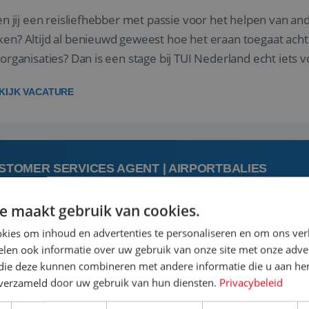
 jij een reisliefhebber met passie voor het helpen van a
en? Altijd al benieuwd geweest hoe het eraan toegaat acht
sorganisaties? Dan is een stage bij TUI Nederland echt iets v
housiaste, leergie...
KIJK VACATURE
STOMER SERVICES AGENT | AIRPORTBALIES
e maakt gebruik van cookies.
 augustus
kies om inhoud en advertenties te personaliseren en om ons ver
len ook informatie over uw gebruik van onze site met onze adver
 jij een passie voor reizen en reis je graag af naar de mooi
 die deze kunnen combineren met andere informatie die u aan hen
is goed. Zie je het als een uitdaging om anderen te inspi
n verzameld door uw gebruik van hun diensten.
Privacybeleid
boeken van de perfecte vakantie en is verkopen je tweede 