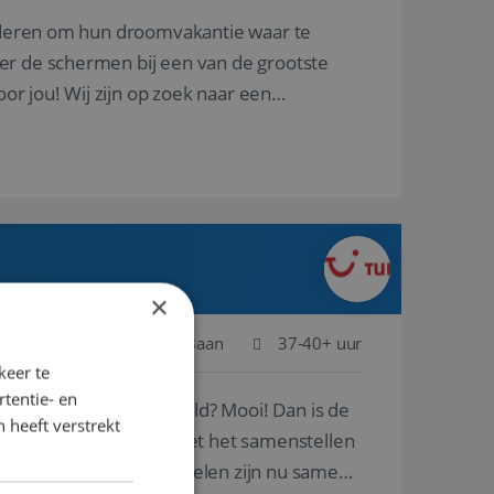
nderen om hun droomvakantie waar te
er de schermen bij een van de grootste
oor jou! Wij zijn op zoek naar een
×
Schiphol
Baan
37-40+ uur
keer te
tentie- en
ste plekken van de wereld? Mooi! Dan is de
 heeft verstrekt
reren en ondersteunen met het samenstellen
natuur? Al deze onderdelen zijn nu samen