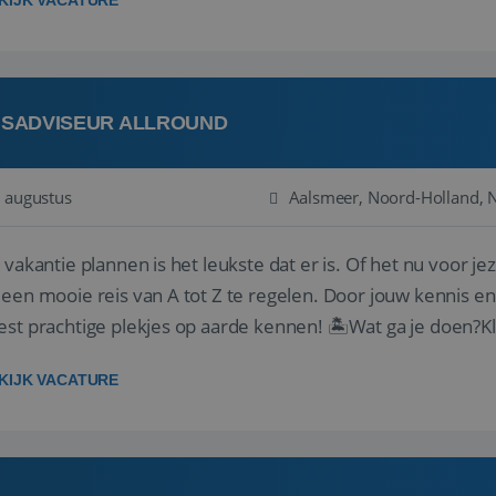
KIJK VACATURE
ISADVISEUR ALLROUND
 augustus
Aalsmeer, Noord-Holland, 
 vakantie plannen is het leukste dat er is. Of het nu voor jeze
een mooie reis van A tot Z te regelen. Door jouw kennis e
st prachtige plekjes op aarde kennen! 🏝️Wat ga je doen?K
gen ...
KIJK VACATURE