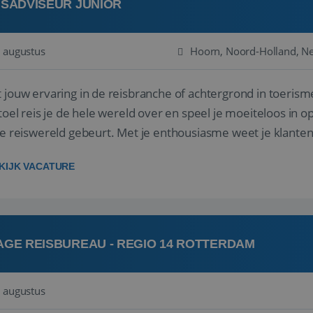
ISADVISEUR JUNIOR
 augustus
Hoorn, Noord-Holland, N
 jouw ervaring in de reisbranche of achtergrond in toerism
stoel reis je de hele wereld over en speel je moeiteloos in o
de reiswereld gebeurt. Met je enthousiasme weet je klante
ken! ...
KIJK VACATURE
AGE REISBUREAU - REGIO 14 ROTTERDAM
 augustus