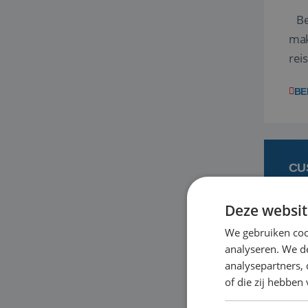
Ben
mak
rei
ent
BE
CU
Deze websit
6
We gebruiken coo
analyseren. We de
Heb
analysepartners,
bas
of die zij hebbe
en 