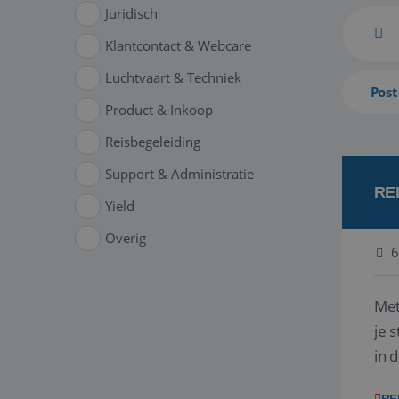
Juridisch
Klantcontact & Webcare
Luchtvaart & Techniek
Post
Product & Inkoop
Reisbegeleiding
Support & Administratie
RE
Yield
Overig
6
Met
je 
in 
boe