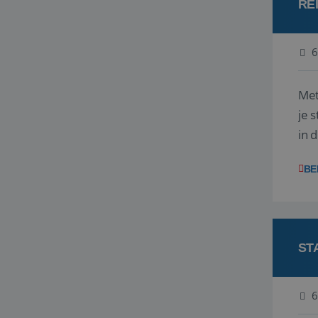
RE
6
Met
je 
in 
boe
BE
ST
6