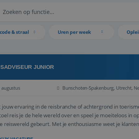
code & straal
Uren per week
Ople
ISADVISEUR JUNIOR
 augustus
Bunschoten-Spakenburg, Utrecht, N
 jouw ervaring in de reisbranche of achtergrond in toerism
stoel reis je de hele wereld over en speel je moeiteloos in o
de reiswereld gebeurt. Met je enthousiasme weet je klante
ken! ...