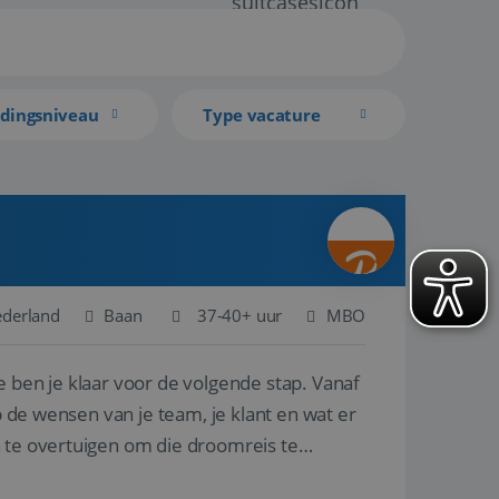
idingsniveau
Type vacature
ederland
Baan
37-40+ uur
MBO
e ben je klaar voor de volgende stap. Vanaf
p de wensen van je team, je klant en wat er
n te overtuigen om die droomreis te