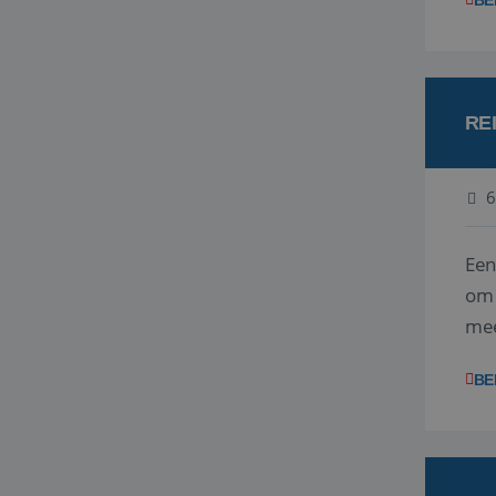
BE
RE
6
Een
om 
mee
vra
BE