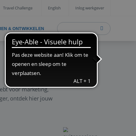
Travel Challenge
English
Inlog werkgever
REN & ONTWIKKELEN
ebt voor marketing,
ager, ontdek hier jouw