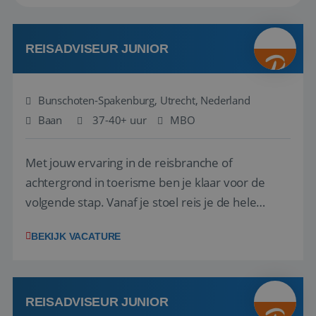
REISADVISEUR JUNIOR
Bunschoten-Spakenburg, Utrecht, Nederland
Baan
37-40+ uur
MBO
Met jouw ervaring in de reisbranche of
achtergrond in toerisme ben je klaar voor de
volgende stap. Vanaf je stoel reis je de hele
wereld over en speel je moeiteloos in op de
BEKIJK VACATURE
wensen van je team, je klant en wat er in de
reiswereld gebeurt. Met je enthousiasme weet je
klanten te overtuigen om die droomreis te
boeken! ...
REISADVISEUR JUNIOR