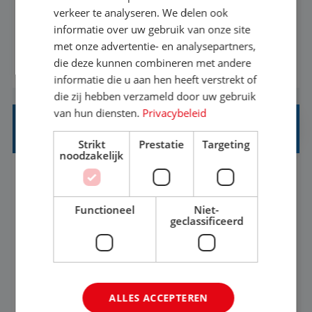
eenoudergezinnen én singles de meest
verkeer te analyseren. We delen ook
onvergetelijke vakanties van hun leven, hoe gaaf
informatie over uw gebruik van onze site
met onze advertentie- en analysepartners,
is dat? Ben jij de commerciële professional die
die deze kunnen combineren met andere
BEKIJK VACATURE
net zo goed thuis is in een onderhandeling als op
informatie die u aan hen heeft verstrekt of
verkenning bij een nieuwe accommodatie ergens
die zij hebben verzameld door uw gebruik
in Europa? Dan is dit jouw kans. A...
van hun diensten.
Privacybeleid
INKOPER VAKANTIES
Strikt
Prestatie
Targeting
noodzakelijk
Nijmegen
Baan
33-36 uur
MBO
Functioneel
Niet-
Jij vindt de mooiste plekjes ter wereld en geeft
geclassificeerd
eenoudergezinnen én singles de meest
onvergetelijke vakanties van hun leven, hoe gaaf
is dat? Ben jij de commerciële professional die
BEKIJK VACATURE
ALLES ACCEPTEREN
net zo goed thuis is in een onderhandeling als op