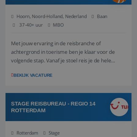
Hoorn, Noord-Holland, Nederland
Baan
37-40+ uur
MBO
Met jouw ervaring in de reisbranche of
achtergrond in toerisme ben je klaar voor de
volgende stap. Vanaf je stoel reis je de hele
wereld over en speel je moeiteloos in op de
BEKIJK VACATURE
wensen van je team, je klant en wat er in de
reiswereld gebeurt. Met je enthousiasme weet je
klanten te overtuigen om die droomreis te
boeken! ...
STAGE REISBUREAU - REGIO 14
ROTTERDAM
Rotterdam
Stage