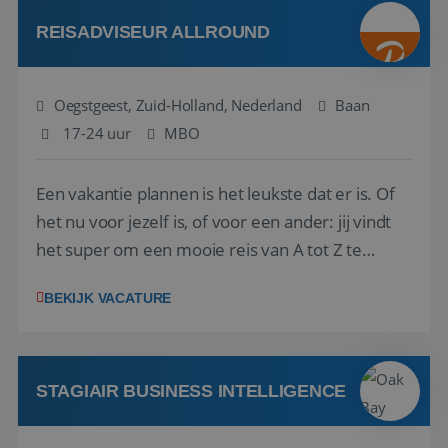
Attractive remuneration, discre...
REISADVISEUR ALLROUND
Oegstgeest, Zuid-Holland, Nederland
Baan
17-24 uur
MBO
Een vakantie plannen is het leukste dat er is. Of
het nu voor jezelf is, of voor een ander: jij vindt
het super om een mooie reis van A tot Z te
regelen. Door jouw kennis en ervaring leren onze
BEKIJK VACATURE
vakantiegangers de meest prachtige plekjes op
aarde kennen! 🏝️Wat ga je doen?Klantgericht
werken: of het nu gaat om vragen ...
STAGIAIR BUSINESS INTELLIGENCE