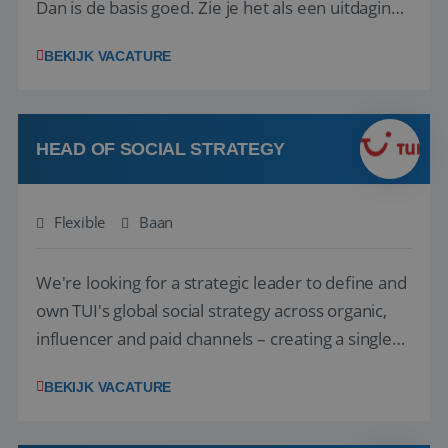
Dan is de basis goed. Zie je het als een uitdaging
om anderen te inspireren en ondersteunen met
BEKIJK VACATURE
het samenstellen en boeken van de perfecte
vakantie en is verkopen je tweede natuur? Al
deze onderdelen zijn nu samen gevoegd...
HEAD OF SOCIAL STRATEGY
Flexible
Baan
We're looking for a strategic leader to define and
own TUI's global social strategy across organic,
influencer and paid channels – creating a single
playbook that regional teams bring to life
BEKIJK VACATURE
locally. The role will be published until 18 August
2026. ABOUT OUR OFFER• Personal benefits: