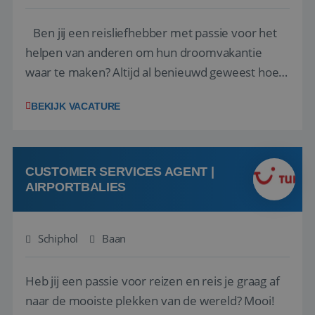
Ben jij een reisliefhebber met passie voor het
helpen van anderen om hun droomvakantie
waar te maken? Altijd al benieuwd geweest hoe
het eraan toegaat achter de schermen bij een
BEKIJK VACATURE
van de grootste reisorganisaties? Dan is een
stage bij TUI Nederland echt iets voor jou! Wij zijn
op zoek naar een enthousiaste, leergie...
CUSTOMER SERVICES AGENT |
AIRPORTBALIES
Schiphol
Baan
Heb jij een passie voor reizen en reis je graag af
naar de mooiste plekken van de wereld? Mooi!