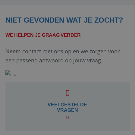
NIET GEVONDEN WAT JE ZOCHT?
WE HELPEN JE GRAAG VERDER
Neem contact met ons op en we zorgen voor
een passend antwoord op jouw vraag.
Google Privacy Policy
li_gc
5 maanden 4
LinkedIn
weken
VEELGESTELDE
Corporation
.linkedin.com
VRAGEN