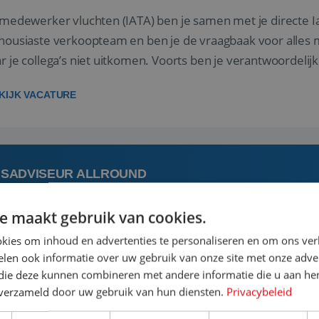
 medewerker vluchten (IATA) ben je samen met je directe I
housiaste verkoopteam en ben je de vraagbaak voor alles m
r je collega’s niet uitkomen. Voorts ben je verantwoordelijk
 met IATA te m...
KIJK VACATURE
ISADVISEUR ALLROUND
e maakt gebruik van cookies.
 augustus
Steenwijk, Overijssel,
kies om inhoud en advertenties te personaliseren en om ons ver
len ook informatie over uw gebruik van onze site met onze adver
 vakantie plannen is het leukste dat er is. Of het nu voor jeze
 die deze kunnen combineren met andere informatie die u aan hen
een mooie reis van A tot Z te regelen. Door jouw kennis e
n verzameld door uw gebruik van hun diensten.
Privacybeleid
st prachtige plekjes op aarde kennen! 🏝️Wat ga je doen?K