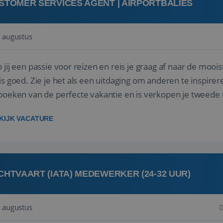
STOMER SERVICES AGENT | AIRPORTBALIES
 augustus
 jij een passie voor reizen en reis je graag af naar de mooi
is goed. Zie je het als een uitdaging om anderen te inspi
boeken van de perfecte vakantie en is verkopen je tweede 
oegd...
KIJK VACATURE
CHTVAART (IATA) MEDEWERKER (24-32 UUR)
 augustus