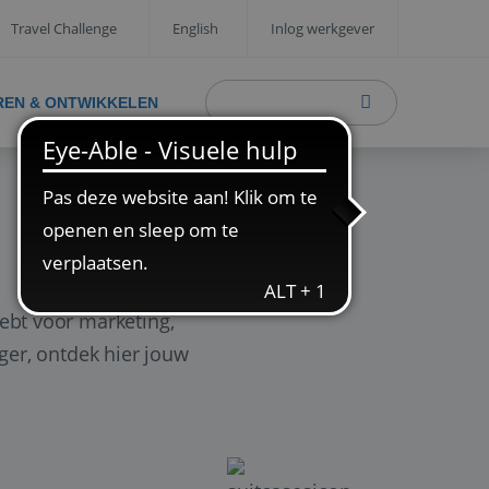
Travel Challenge
English
Inlog werkgever
REN & ONTWIKKELEN
ebt voor marketing,
ager, ontdek hier jouw