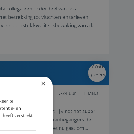
ata collega een onderdeel van ons
et betrekking tot vluchten en tarieven
 voor een stuk kwaliteitsbewaking van alles
×
 Nederland
Baan
17-24 uur
MBO
keer te
tentie- en
lf is, of voor een ander: jij vindt het super
 heeft verstrekt
n ervaring leren onze vakantiegangers de
lantgericht werken: of het nu gaat om