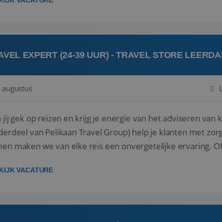
KIJK VACATURE
AVEL EXPERT (24-39 UUR) - TRAVEL STORE LEERD
 augustus
ij gek op reizen en krijg je energie van het adviseren van klanten? Bij Travel St
derdeel van Pelikaan Travel Group) help je klanten met zorg
 maken we van elke reis een onvergetelijke ervaring. Of je nu al jaren ervaring hebt in de
branche of j...
KIJK VACATURE