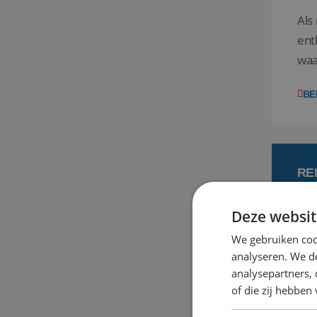
Als
ent
waa
wat
BE
RE
Deze websit
7
We gebruiken coo
analyseren. We de
Een
analysepartners,
om 
of die zij hebbe
mee