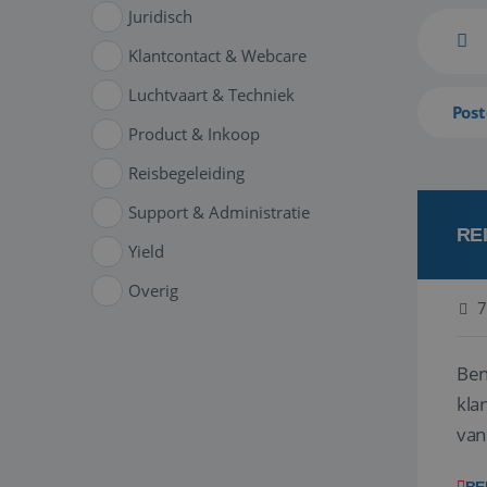
Juridisch
Klantcontact & Webcare
Luchtvaart & Techniek
Post
Product & Inkoop
Reisbegeleiding
Support & Administratie
RE
Yield
Overig
7
Ben
klant
van
ver