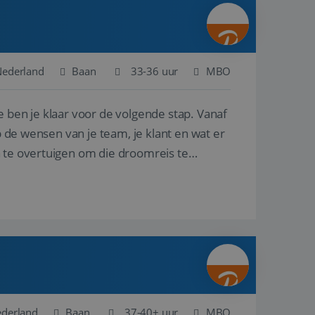
ina's.
gasten op te slaan
et-essentiële
akelijke cookie
Nederland
Baan
33-36 uur
MBO
uitgevoerd met het
rscheid te maken
e ben je klaar voor de volgende stap. Vanaf
g voor de website,
en over het
p de wensen van je team, je klant en wat er
n te overtuigen om die droomreis te
Cookie-Script.com-
 bezoekers te
okie-Script.com is
toestemming van de
interactie met de
vens over de
trekking tot
lingen, zodat hun
 toekomstige
Omschrijving
ederland
Baan
37-40+ uur
MBO