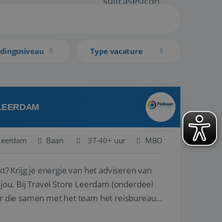
idingsniveau
Type vacature
 LEERDAM
Leerdam
Baan
37-40+ uur
MBO
kt? Krijg je energie van het adviseren van
derdeel
r die samen met het team het reisbureau