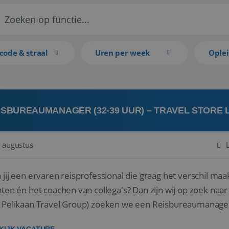
code & straal
Uren per week
Ople
ISBUREAUMANAGER (32-39 UUR) – TRAVEL STORE
 augustus
 jij een ervaren reisprofessional die graag het verschil maa
en én het coachen van collega's? Dan zijn wij op zoek naar jou. Bij Travel Store Leerdam (on
 Pelikaan Travel Group) zoeken we een Reisbureaumanage
der...