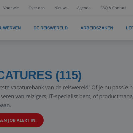
Voor wie
Over ons
Nieuws
Agenda
FAQ & Contact
 & WERVEN
DE REISWERELD
ARBEIDSZAKEN
LE
CATURES (115)
tste vacaturebank van de reiswereld! Of je nu passie h
iseren van reizigers, IT-specialist bent, of productman
aan.
EEN JOB ALERT IN!