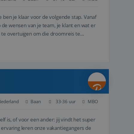
e ben je klaar voor de volgende stap. Vanaf
en betrokkenheid op
tefunctionaliteit te
n voert informatie
p de wensen van je team, je klant en wat er
ikt en over
eft gezien voordat
n te overtuigen om die droomreis te
alytics - wat een
analyseservice van
ers te
r toe te wijzen als
be-video's die in
n site en wordt
e websitebezoeker
 te berekenen voor
face gebruikt.
we gebruiken om het
nalytics software.
e meten.
e gebruiker op te
 tot één
osoft als een
 door ingesloten
e sessiestatus te
 dat het
soft-domeinen,
Nederland
Baan
33-36 uur
MBO
orgt voor de goede
lf is, of voor een ander: jij vindt het super
het delen van de
n ervaring leren onze vakantiegangers de