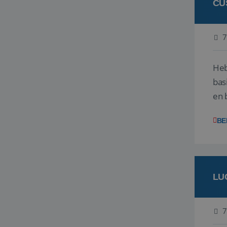
CU
7
Heb
bas
en 
gev
BE
LU
7