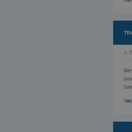
BE
TR
7
Ben j
(on
Samen
reis
BE