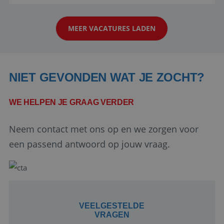
aarde kennen! 🏝️Wat ga je doen?Klantgericht
werken: of het nu gaat om vragen ...
MEER VACATURES LADEN
NIET GEVONDEN WAT JE ZOCHT?
WE HELPEN JE GRAAG VERDER
Google Privacy Policy
Neem contact met ons op en we zorgen voor
een passend antwoord op jouw vraag.
li_gc
5 maanden 4
LinkedIn
weken
Corporation
.linkedin.com
VEELGESTELDE
VRAGEN