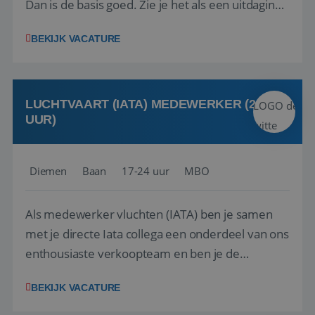
Dan is de basis goed. Zie je het als een uitdaging
om anderen te inspireren en ondersteunen met
BEKIJK VACATURE
het samenstellen en boeken van de perfecte
vakantie en is verkopen je tweede natuur? Al
deze onderdelen zijn nu samen gevoegd...
LUCHTVAART (IATA) MEDEWERKER (24-32
UUR)
Diemen
Baan
17-24 uur
MBO
Als medewerker vluchten (IATA) ben je samen
met je directe Iata collega een onderdeel van ons
enthousiaste verkoopteam en ben je de
vraagbaak voor alles met betrekking tot vluchten
BEKIJK VACATURE
en tarieven waar je collega’s niet uitkomen.
Voorts ben je verantwoordelijk voor een stuk