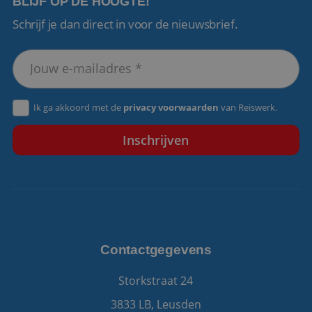
BLIJF OP DE HOOGTE!
Schrijf je dan direct in voor de nieuwsbrief.
VISITOR_PRIVACY_METADATA
5 maanden 4
YouTube
weken
.youtube.com
Ik ga akkoord met de
privacy voorwaarden
van Reiswerk.
Contactgegevens
Storkstraat 24
3833 LB, Leusden