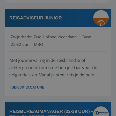
REISADVISEUR JUNIOR
Zwijndrecht, Zuid-Holland, Nederland
Baan
25-32 uur
MBO
Met jouw ervaring in de reisbranche of
achtergrond in toerisme ben je klaar voor de
volgende stap. Vanaf je stoel reis je de hele
wereld over en speel je moeiteloos in op de
BEKIJK VACATURE
wensen van je team, je klant en wat er in de
reiswereld gebeurt. Met je enthousiasme weet je
klanten te overtuigen om die droomreis te
boeken! ...
REISBUREAUMANAGER (32-39 UUR) –