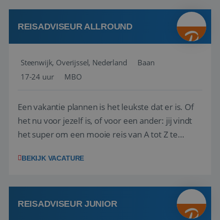
kwaliteitsbewaking van alles wat met IATA te m...
REISADVISEUR ALLROUND
Steenwijk, Overijssel, Nederland
Baan
17-24 uur
MBO
Een vakantie plannen is het leukste dat er is. Of
het nu voor jezelf is, of voor een ander: jij vindt
het super om een mooie reis van A tot Z te
regelen. Door jouw kennis en ervaring leren onze
BEKIJK VACATURE
vakantiegangers de meest prachtige plekjes op
aarde kennen! 🏝️Wat ga je doen?Klantgericht
werken: of het nu gaat om vragen ...
REISADVISEUR JUNIOR