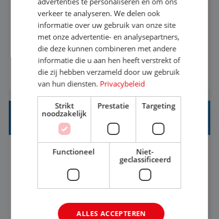
advertenties te personaliseren en om ons
verkeer te analyseren. We delen ook
Met jouw ervaring in de reisbranche of
informatie over uw gebruik van onze site
achtergrond in toerisme ben je klaar voor de
met onze advertentie- en analysepartners,
volgende stap. Vanaf je stoel reis je de hele
die deze kunnen combineren met andere
informatie die u aan hen heeft verstrekt of
wereld over en speel je moeiteloos in op de
die zij hebben verzameld door uw gebruik
BEKIJK VACATURE
wensen van je team, je klant en wat er in de
van hun diensten.
Privacybeleid
reiswereld gebeurt. Met je enthousiasme weet je
klanten te overtuigen om die droomreis te
Strikt
Prestatie
Targeting
noodzakelijk
boeken! ...
REISADVISEUR JUNIOR
Functioneel
Niet-
Bunschoten-Spakenburg, Utrecht, Nederland
Baan
geclassificeerd
37-40+ uur
MBO
Met jouw ervaring in de reisbranche of
achtergrond in toerisme ben je klaar voor de
ALLES ACCEPTEREN