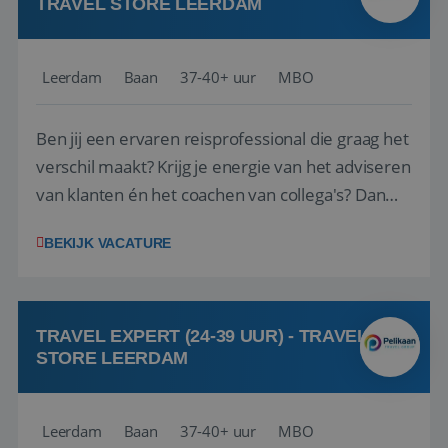
TRAVEL STORE LEERDAM
Leerdam
Baan
37-40+ uur
MBO
Ben jij een ervaren reisprofessional die graag het
verschil maakt? Krijg je energie van het adviseren
van klanten én het coachen van collega's? Dan
zijn wij op zoek naar jou. Bij Travel Store Leerdam
BEKIJK VACATURE
(onderdeel van Pelikaan Travel Group) zoeken
we een Reisbureaumanager die samen met het
team het reisbureau verder...
TRAVEL EXPERT (24-39 UUR) - TRAVEL
STORE LEERDAM
Leerdam
Baan
37-40+ uur
MBO