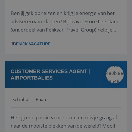
Ben jij gek op reizen en krijg je energie van het
adviseren van klanten? Bij Travel Store Leerdam
(onderdeel van Pelikaan Travel Group) help je
klanten met zorg en aandacht hun ideale reis te
BEKIJK VACATURE
vinden. Samen maken we van elke reis een
onvergetelijke ervaring. Of je nu al jaren ervaring
hebt in de reisbranche of j...
CUSTOMER SERVICES AGENT |
AIRPORTBALIES
Schiphol
Baan
Heb jij een passie voor reizen en reis je graag af
naar de mooiste plekken van de wereld? Mooi!