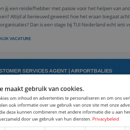
 jij een reisliefhebber met passie voor het helpen van a
en? Altijd al benieuwd geweest hoe het eraan toegaat acht
sorganisaties? Dan is een stage bij TUI Nederland echt iets v
housiaste, leergie...
KIJK VACATURE
STOMER SERVICES AGENT | AIRPORTBALIES
e maakt gebruik van cookies.
augustus
kies om inhoud en advertenties te personaliseren en om ons ver
len ook informatie over uw gebruik van onze site met onze adver
 jij een passie voor reizen en reis je graag af naar de mooi
 die deze kunnen combineren met andere informatie die u aan hen
is goed. Zie je het als een uitdaging om anderen te inspi
n verzameld door uw gebruik van hun diensten.
Privacybeleid
boeken van de perfecte vakantie en is verkopen je tweede 