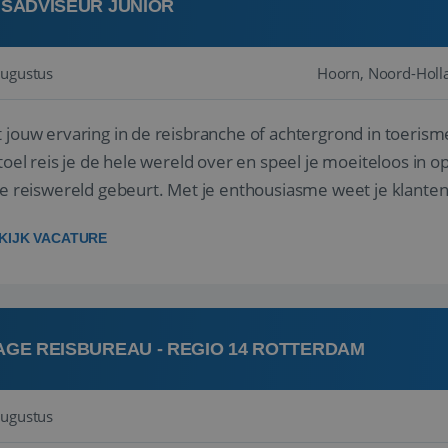
ISADVISEUR JUNIOR
augustus
Hoorn, Noord-Holl
 jouw ervaring in de reisbranche of achtergrond in toerism
stoel reis je de hele wereld over en speel je moeiteloos in o
de reiswereld gebeurt. Met je enthousiasme weet je klante
ken! ...
KIJK VACATURE
AGE REISBUREAU - REGIO 14 ROTTERDAM
augustus