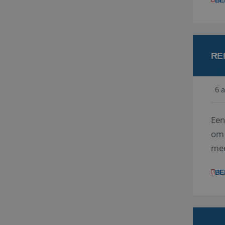
BE
RE
6 
Een
om 
mee
vra
BE