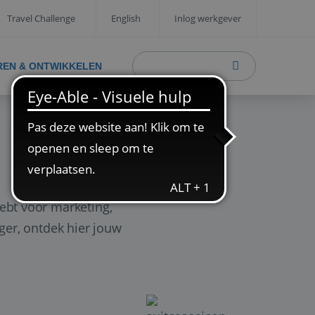
Travel Challenge
English
Inlog werkgever
REN & ONTWIKKELEN
ebt voor marketing,
ager, ontdek hier jouw