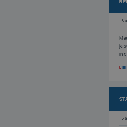
RE
6 
Met
je 
in 
boe
BE
ST
6 