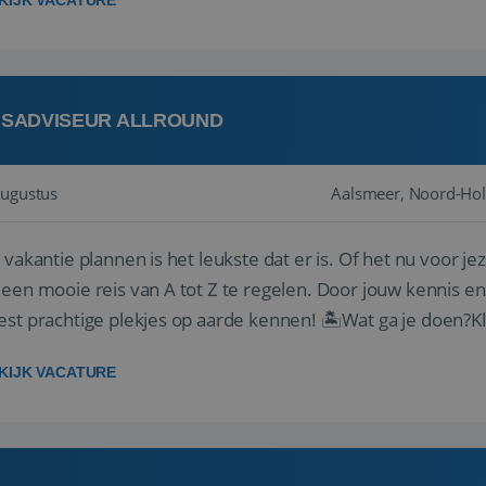
KIJK VACATURE
ISADVISEUR ALLROUND
augustus
Aalsmeer, Noord-Hol
 vakantie plannen is het leukste dat er is. Of het nu voor jeze
een mooie reis van A tot Z te regelen. Door jouw kennis e
st prachtige plekjes op aarde kennen! 🏝️Wat ga je doen?K
gen ...
KIJK VACATURE