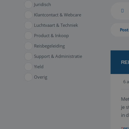
Juridisch
Klantcontact & Webcare
Luchtvaart & Techniek
Post
Product & Inkoop
Reisbegeleiding
Support & Administratie
RE
Yield
Overig
6 
Met
je 
in 
boe