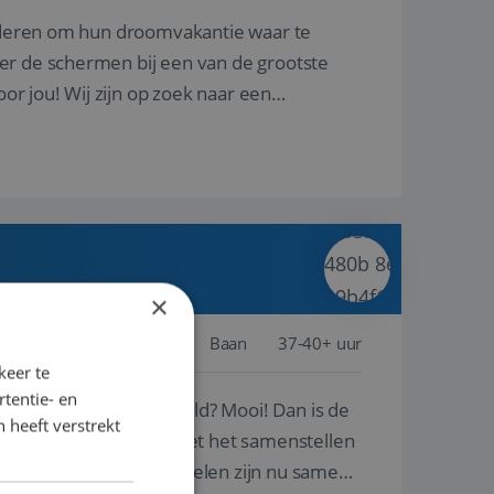
nderen om hun droomvakantie waar te
er de schermen bij een van de grootste
oor jou! Wij zijn op zoek naar een
×
Schiphol
Baan
37-40+ uur
keer te
tentie- en
ste plekken van de wereld? Mooi! Dan is de
 heeft verstrekt
reren en ondersteunen met het samenstellen
natuur? Al deze onderdelen zijn nu samen