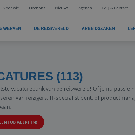
Voor wie
Over ons
Nieuws
Agenda
FAQ & Contact
 & WERVEN
DE REISWERELD
ARBEIDSZAKEN
LE
CATURES (113)
tste vacaturebank van de reiswereld! Of je nu passie h
iseren van reizigers, IT-specialist bent, of productman
aan.
EEN JOB ALERT IN!