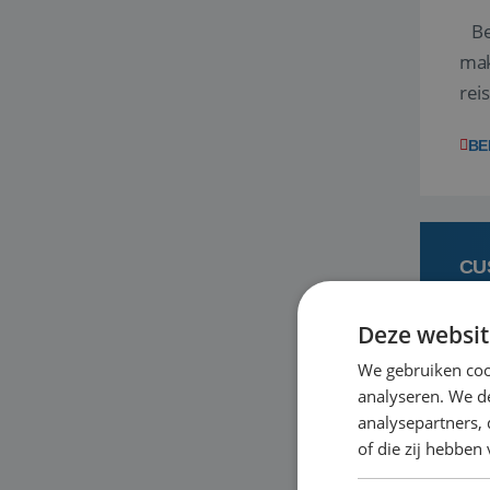
Ben
mak
rei
ent
BE
CU
Deze websit
6 
We gebruiken coo
analyseren. We de
Heb
analysepartners,
bas
of die zij hebbe
en 