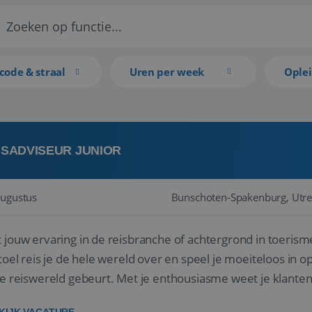
code & straal
Uren per week
Ople
ISADVISEUR JUNIOR
augustus
Bunschoten-Spakenburg, Utre
 jouw ervaring in de reisbranche of achtergrond in toerism
stoel reis je de hele wereld over en speel je moeiteloos in o
de reiswereld gebeurt. Met je enthousiasme weet je klante
ken! ...