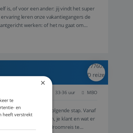
lf is, of voor een ander: jij vindt het super
n ervaring leren onze vakantiegangers de
lantgericht werken: of het nu gaat om
×
Nederland
Baan
33-36 uur
MBO
keer te
tentie- en
e ben je klaar voor de volgende stap. Vanaf
 heeft verstrekt
p de wensen van je team, je klant en wat er
n te overtuigen om die droomreis te