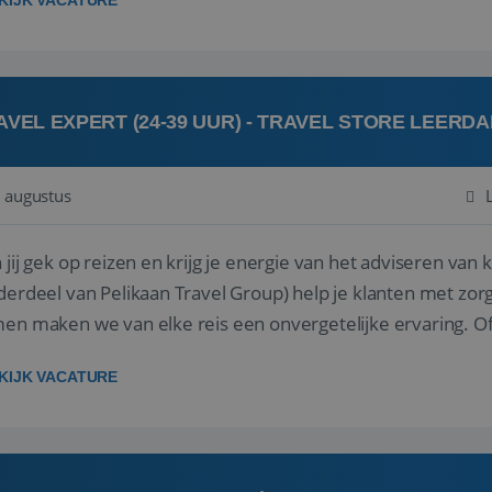
KIJK VACATURE
AVEL EXPERT (24-39 UUR) - TRAVEL STORE LEERD
 augustus
ij gek op reizen en krijg je energie van het adviseren van klanten? Bij Travel St
derdeel van Pelikaan Travel Group) help je klanten met zorg
 maken we van elke reis een onvergetelijke ervaring. Of je nu al jaren ervaring hebt in de
branche of j...
KIJK VACATURE