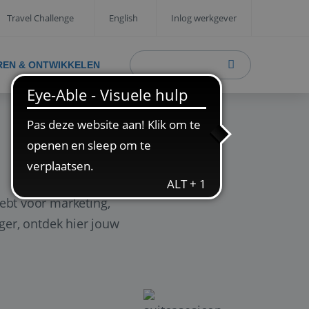
Travel Challenge
English
Inlog werkgever
REN & ONTWIKKELEN
ebt voor marketing,
ager, ontdek hier jouw