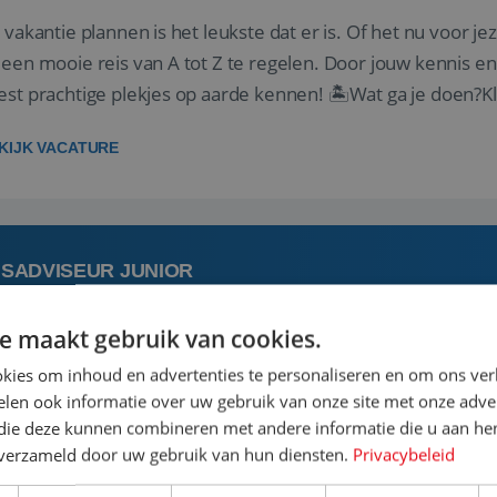
 vakantie plannen is het leukste dat er is. Of het nu voor jeze
een mooie reis van A tot Z te regelen. Door jouw kennis e
st prachtige plekjes op aarde kennen! 🏝️Wat ga je doen?K
gen ...
KIJK VACATURE
ISADVISEUR JUNIOR
e maakt gebruik van cookies.
 augustus
Aalsmeer, Noord-Holland, 
kies om inhoud en advertenties te personaliseren en om ons ver
len ook informatie over uw gebruik van onze site met onze adver
 jouw ervaring in de reisbranche of achtergrond in toerism
 die deze kunnen combineren met andere informatie die u aan hen
stoel reis je de hele wereld over en speel je moeiteloos in o
n verzameld door uw gebruik van hun diensten.
Privacybeleid
de reiswereld gebeurt. Met je enthousiasme weet je klante