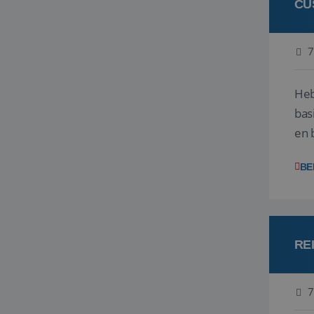
CU
7
Heb
bas
en 
gev
BE
RE
7