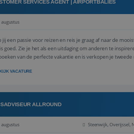
STOMER SERVICES AGENT | AIRPORTBALIES
 augustus
 jij een passie voor reizen en reis je graag af naar de mooi
is goed. Zie je het als een uitdaging om anderen te inspi
boeken van de perfecte vakantie en is verkopen je tweede 
oegd...
KIJK VACATURE
ISADVISEUR ALLROUND
 augustus
Steenwijk, Overijssel,