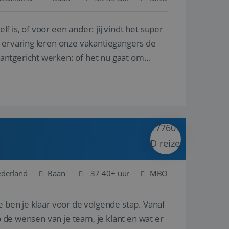
lf is, of voor een ander: jij vindt het super
en betrokkenheid op
tefunctionaliteit te
n voert informatie
n ervaring leren onze vakantiegangers de
ikt en over
eft gezien voordat
lantgericht werken: of het nu gaat om
alytics - wat een
analyseservice van
ers te
r toe te wijzen als
be-video's die in
n site en wordt
e websitebezoeker
 te berekenen voor
face gebruikt.
we gebruiken om het
nalytics software.
e meten.
e gebruiker op te
 tot één
osoft als een
 door ingesloten
e sessiestatus te
 dat het
soft-domeinen,
ederland
Baan
37-40+ uur
MBO
orgt voor de goede
e ben je klaar voor de volgende stap. Vanaf
het delen van de
p de wensen van je team, je klant en wat er