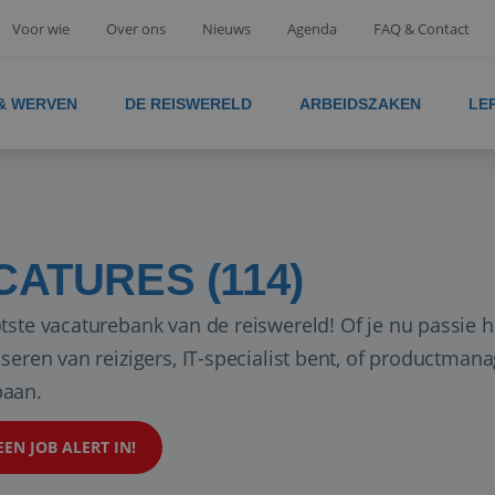
Voor wie
Over ons
Nieuws
Agenda
FAQ & Contact
 & WERVEN
DE REISWERELD
ARBEIDSZAKEN
LE
CATURES (114)
tste vacaturebank van de reiswereld! Of je nu passie h
iseren van reizigers, IT-specialist bent, of productman
aan.
EEN JOB ALERT IN!