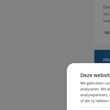
Een
om 
mee
vra
BE
RE
Deze websit
7
We gebruiken coo
analyseren. We de
Met
analysepartners,
je 
of die zij hebbe
in 