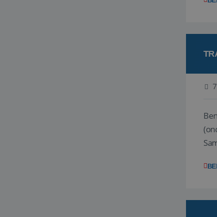
BE
TR
7
Ben j
(on
Samen
reis
BE