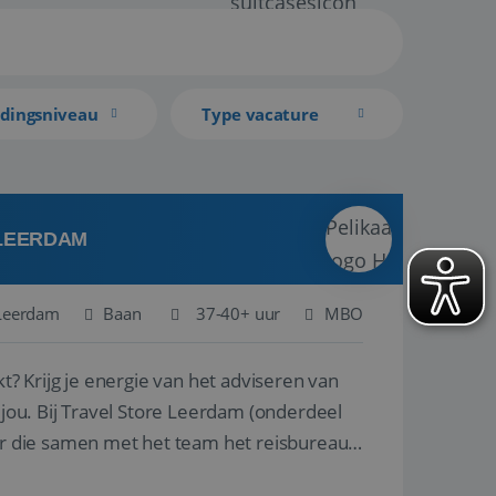
idingsniveau
Type vacature
 LEERDAM
Leerdam
Baan
37-40+ uur
MBO
kt? Krijg je energie van het adviseren van
derdeel
r die samen met het team het reisbureau