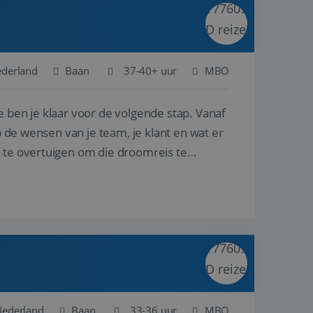
ina's.
gasten op te slaan
et-essentiële
akelijke cookie
ederland
Baan
37-40+ uur
MBO
uitgevoerd met het
rscheid te maken
e ben je klaar voor de volgende stap. Vanaf
g voor de website,
en over het
p de wensen van je team, je klant en wat er
n te overtuigen om die droomreis te
Cookie-Script.com-
 bezoekers te
okie-Script.com is
toestemming van de
interactie met de
vens over de
trekking tot
lingen, zodat hun
 toekomstige
Omschrijving
Nederland
Baan
33-36 uur
MBO