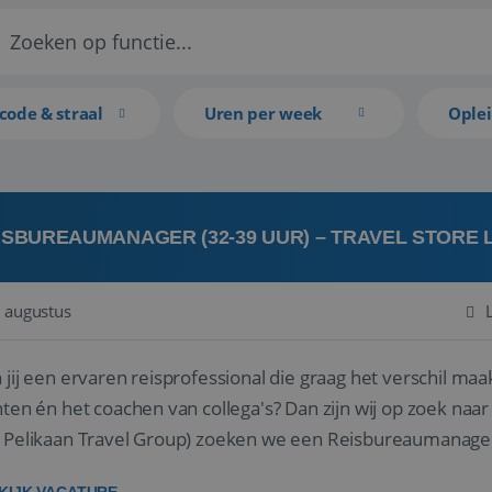
code & straal
Uren per week
Ople
ISBUREAUMANAGER (32-39 UUR) – TRAVEL STORE
 augustus
 jij een ervaren reisprofessional die graag het verschil maa
en én het coachen van collega's? Dan zijn wij op zoek naar jou. Bij Travel Store Leerdam (on
 Pelikaan Travel Group) zoeken we een Reisbureaumanage
der...