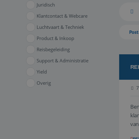
Juridisch
Klantcontact & Webcare
Luchtvaart & Techniek
Post
Product & Inkoop
Reisbegeleiding
Support & Administratie
RE
Yield
Overig
7
Ben
klant
van
ver