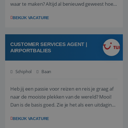
waar te maken? Altijd al benieuwd geweest hoe
het eraan toegaat achter de schermen bij een
BEKIJK VACATURE
van de grootste reisorganisaties? Dan is een
stage bij TUI Nederland echt iets voor jou! Wij zijn
op zoek naar een enthousiaste, leergie...
CUSTOMER SERVICES AGENT |
AIRPORTBALIES
Schiphol
Baan
Heb jij een passie voor reizen en reis je graag af
naar de mooiste plekken van de wereld? Mooi!
Dan is de basis goed. Zie je het als een uitdaging
om anderen te inspireren en ondersteunen met
BEKIJK VACATURE
het samenstellen en boeken van de perfecte