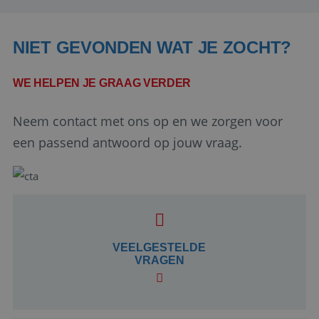
NIET GEVONDEN WAT JE ZOCHT?
WE HELPEN JE GRAAG VERDER
Neem contact met ons op en we zorgen voor
een passend antwoord op jouw vraag.
Google Privacy Policy
li_gc
5 maanden 4
LinkedIn
weken
VEELGESTELDE
Corporation
.linkedin.com
VRAGEN