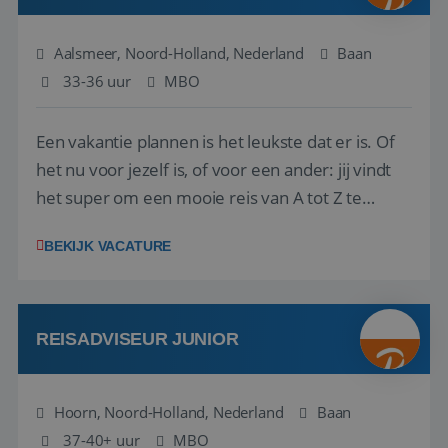
Aalsmeer, Noord-Holland, Nederland
Baan
33-36 uur
MBO
Een vakantie plannen is het leukste dat er is. Of
het nu voor jezelf is, of voor een ander: jij vindt
het super om een mooie reis van A tot Z te
regelen. Door jouw kennis en ervaring leren onze
BEKIJK VACATURE
vakantiegangers de meest prachtige plekjes op
aarde kennen! 🏝️Wat ga je doen?Klantgericht
werken: of het nu gaat om vragen ...
REISADVISEUR JUNIOR
Hoorn, Noord-Holland, Nederland
Baan
37-40+ uur
MBO