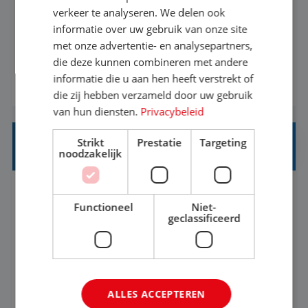
Als Stagiaire Business Intelligence ga je de
verkeer te analyseren. We delen ook
informatiebehoefte van verschillende interne
informatie over uw gebruik van onze site
met onze advertentie- en analysepartners,
afdelingen specificeren. Aan de hand van deze
die deze kunnen combineren met andere
informatiebehoefte ga je BI-producten zoals
informatie die u aan hen heeft verstrekt of
BEKIJK VACATURE
adviezen, rapportages en dashboards
die zij hebben verzameld door uw gebruik
ontwikkelen, aanpassen en leveren. Deze
van hun diensten.
Privacybeleid
producten ontwikkel je door middel van de data
Strikt
Prestatie
Targeting
uit ons datawa...
INKOPER VAKANTIES
noodzakelijk
Nijmegen
Baan
33-36 uur
MBO
Functioneel
Niet-
geclassificeerd
Jij vindt de mooiste plekjes ter wereld en geeft
eenoudergezinnen én singles de meest
onvergetelijke vakanties van hun leven, hoe gaaf
ALLES ACCEPTEREN
is dat? Ben jij de commerciële professional die