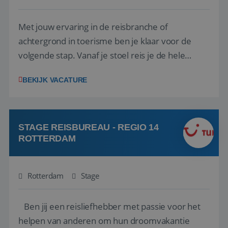
Met jouw ervaring in de reisbranche of
achtergrond in toerisme ben je klaar voor de
volgende stap. Vanaf je stoel reis je de hele
wereld over en speel je moeiteloos in op de
BEKIJK VACATURE
wensen van je team, je klant en wat er in de
reiswereld gebeurt. Met je enthousiasme weet je
klanten te overtuigen om die droomreis te
boeken! ...
STAGE REISBUREAU - REGIO 14
ROTTERDAM
Rotterdam
Stage
Ben jij een reisliefhebber met passie voor het
helpen van anderen om hun droomvakantie