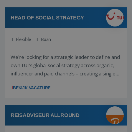
vakantie en is verkopen je tweede natuur? Al
deze onderdelen zijn nu samen gevoegd...
HEAD OF SOCIAL STRATEGY
Flexible
Baan
We're looking for a strategic leader to define and
own TUI's global social strategy across organic,
influencer and paid channels – creating a single
playbook that regional teams bring to life
BEKIJK VACATURE
locally. The role will be published until 18 August
2026. ABOUT OUR OFFER• Personal benefits:
Attractive remuneration, discre...
REISADVISEUR ALLROUND