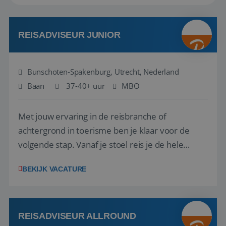
REISADVISEUR JUNIOR
Bunschoten-Spakenburg, Utrecht, Nederland
Baan
37-40+ uur
MBO
Met jouw ervaring in de reisbranche of
achtergrond in toerisme ben je klaar voor de
volgende stap. Vanaf je stoel reis je de hele
wereld over en speel je moeiteloos in op de
BEKIJK VACATURE
wensen van je team, je klant en wat er in de
reiswereld gebeurt. Met je enthousiasme weet je
klanten te overtuigen om die droomreis te
boeken! ...
REISADVISEUR ALLROUND