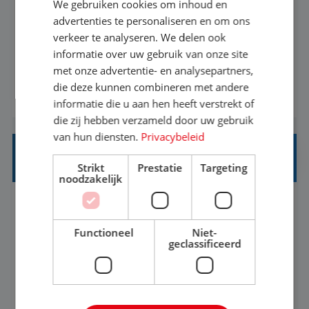
We gebruiken cookies om inhoud en
Met jouw ervaring in de reisbranche of
advertenties te personaliseren en om ons
verkeer te analyseren. We delen ook
achtergrond in toerisme ben je klaar voor de
informatie over uw gebruik van onze site
volgende stap. Vanaf je stoel reis je de hele
met onze advertentie- en analysepartners,
wereld over en speel je moeiteloos in op de
die deze kunnen combineren met andere
BEKIJK VACATURE
wensen van je team, je klant en wat er in de
informatie die u aan hen heeft verstrekt of
reiswereld gebeurt. Met je enthousiasme weet je
die zij hebben verzameld door uw gebruik
klanten te overtuigen om die droomreis te
van hun diensten.
Privacybeleid
boeken! ...
REISADVISEUR ALLROUND
Strikt
Prestatie
Targeting
noodzakelijk
Aalsmeer, Noord-Holland, Nederland
Baan
33-36 uur
MBO
Functioneel
Niet-
geclassificeerd
Een vakantie plannen is het leukste dat er is. Of
het nu voor jezelf is, of voor een ander: jij vindt
het super om een mooie reis van A tot Z te