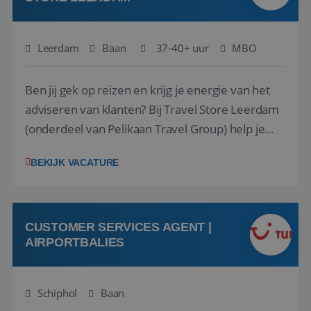
Leerdam
Baan
37-40+ uur
MBO
Ben jij gek op reizen en krijg je energie van het
adviseren van klanten? Bij Travel Store Leerdam
(onderdeel van Pelikaan Travel Group) help je
klanten met zorg en aandacht hun ideale reis te
BEKIJK VACATURE
vinden. Samen maken we van elke reis een
onvergetelijke ervaring. Of je nu al jaren ervaring
hebt in de reisbranche of j...
CUSTOMER SERVICES AGENT |
AIRPORTBALIES
Schiphol
Baan