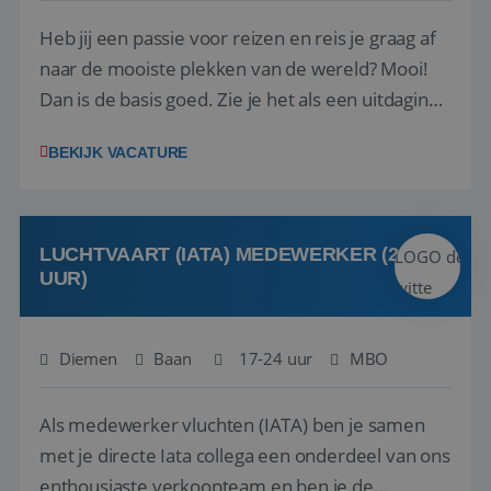
Heb jij een passie voor reizen en reis je graag af
naar de mooiste plekken van de wereld? Mooi!
Dan is de basis goed. Zie je het als een uitdaging
om anderen te inspireren en ondersteunen met
BEKIJK VACATURE
het samenstellen en boeken van de perfecte
vakantie en is verkopen je tweede natuur? Al
deze onderdelen zijn nu samen gevoegd...
LUCHTVAART (IATA) MEDEWERKER (24-32
UUR)
Diemen
Baan
17-24 uur
MBO
Als medewerker vluchten (IATA) ben je samen
met je directe Iata collega een onderdeel van ons
enthousiaste verkoopteam en ben je de