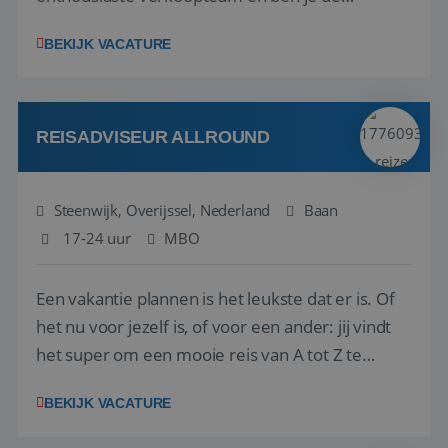
vraagbaak voor alles met betrekking tot vluchten
BEKIJK VACATURE
en tarieven waar je collega’s niet uitkomen.
Voorts ben je verantwoordelijk voor een stuk
kwaliteitsbewaking van alles wat met IATA te m...
REISADVISEUR ALLROUND
Steenwijk, Overijssel, Nederland
Baan
17-24 uur
MBO
Een vakantie plannen is het leukste dat er is. Of
het nu voor jezelf is, of voor een ander: jij vindt
het super om een mooie reis van A tot Z te
regelen. Door jouw kennis en ervaring leren onze
BEKIJK VACATURE
vakantiegangers de meest prachtige plekjes op
aarde kennen! 🏝️Wat ga je doen?Klantgericht