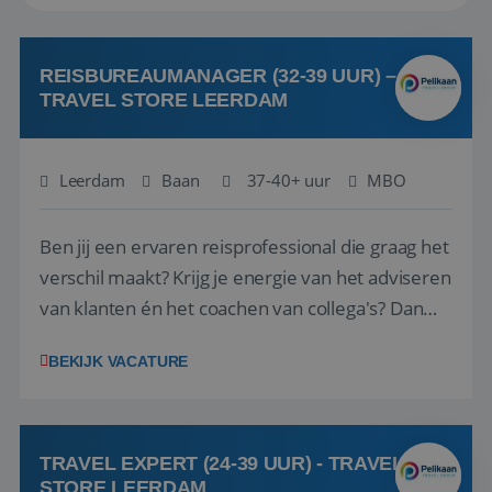
REISBUREAUMANAGER (32-39 UUR) –
TRAVEL STORE LEERDAM
Leerdam
Baan
37-40+ uur
MBO
Ben jij een ervaren reisprofessional die graag het
verschil maakt? Krijg je energie van het adviseren
van klanten én het coachen van collega's? Dan
zijn wij op zoek naar jou. Bij Travel Store Leerdam
BEKIJK VACATURE
(onderdeel van Pelikaan Travel Group) zoeken
we een Reisbureaumanager die samen met het
team het reisbureau verder...
TRAVEL EXPERT (24-39 UUR) - TRAVEL
STORE LEERDAM