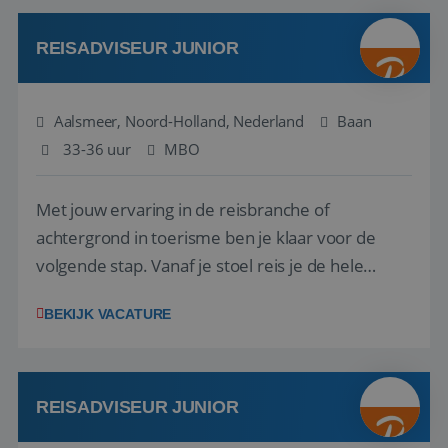
werken: of het nu gaat om vragen ...
REISADVISEUR JUNIOR
Aalsmeer, Noord-Holland, Nederland
Baan
33-36 uur
MBO
Met jouw ervaring in de reisbranche of
achtergrond in toerisme ben je klaar voor de
volgende stap. Vanaf je stoel reis je de hele
wereld over en speel je moeiteloos in op de
BEKIJK VACATURE
wensen van je team, je klant en wat er in de
reiswereld gebeurt. Met je enthousiasme weet je
klanten te overtuigen om die droomreis te
boeken! ...
REISADVISEUR JUNIOR