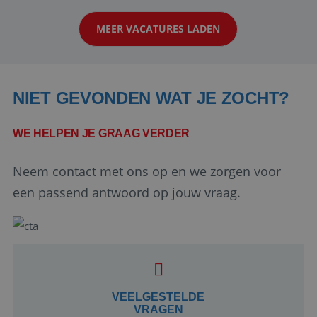
klanten te overtuigen om die droomreis te
MEER VACATURES LADEN
boeken! ...
NIET GEVONDEN WAT JE ZOCHT?
WE HELPEN JE GRAAG VERDER
Neem contact met ons op en we zorgen voor
Google Privacy Policy
een passend antwoord op jouw vraag.
li_gc
5 maanden 4
LinkedIn
weken
Corporation
.linkedin.com
VEELGESTELDE
VRAGEN