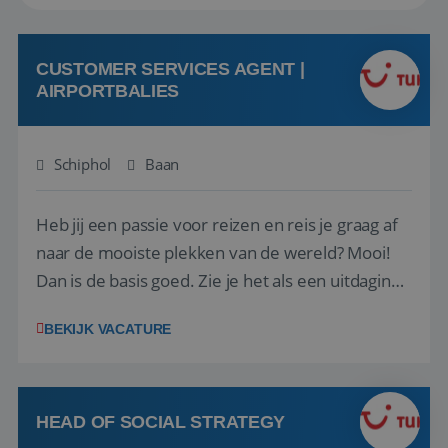
CUSTOMER SERVICES AGENT |
AIRPORTBALIES
Schiphol
Baan
Heb jij een passie voor reizen en reis je graag af
naar de mooiste plekken van de wereld? Mooi!
Dan is de basis goed. Zie je het als een uitdaging
om anderen te inspireren en ondersteunen met
BEKIJK VACATURE
het samenstellen en boeken van de perfecte
vakantie en is verkopen je tweede natuur? Al
deze onderdelen zijn nu samen gevoegd...
HEAD OF SOCIAL STRATEGY