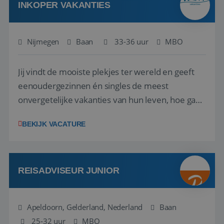
INKOPER VAKANTIES
Nijmegen
Baan
33-36 uur
MBO
Jij vindt de mooiste plekjes ter wereld en geeft
eenoudergezinnen én singles de meest
onvergetelijke vakanties van hun leven, hoe gaaf
is dat? Ben jij de commerciële professional die
BEKIJK VACATURE
net zo goed thuis is in een onderhandeling als op
verkenning bij een nieuwe accommodatie ergens
in Europa? Dan is dit jouw kans. A...
REISADVISEUR JUNIOR
Apeldoorn, Gelderland, Nederland
Baan
25-32 uur
MBO