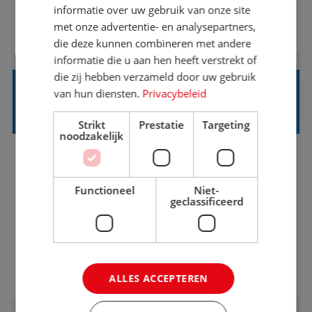
informatie over uw gebruik van onze site
1.3 million customers every year. Behind the
met onze advertentie- en analysepartners,
BEKIJK VACATURE
scenes, our colleagues rely on secure, reliable,
die deze kunnen combineren met andere
and user-friendly IT solutions to do their best
informatie die u aan hen heeft verstrekt of
work.As an IT Servicedesk Engineer, ...
die zij hebben verzameld door uw gebruik
van hun diensten.
Privacybeleid
OFFICE MANAGER/ CUSTOMER CARE
SPECIALIST
Strikt
Prestatie
Targeting
noodzakelijk
Rotterdam
Baan
37-40+ uur
HBO
Functioneel
Niet-
Ben jij gepassioneerd over het bieden van
geclassificeerd
uitzonderlijke klantervaringen en het creëren
van een gastvrije omgeving? Vind je het leuk om
klantcontact te combineren met organisatorische
BEKIJK VACATURE
ALLES ACCEPTEREN
ondersteuning? Op ons Sunweb Group-kantoor in
Rotterdam zoeken we een daadkrachtige en