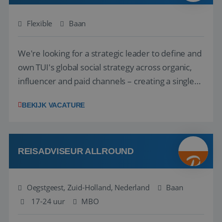
Flexible
Baan
We're looking for a strategic leader to define and
own TUI's global social strategy across organic,
influencer and paid channels – creating a single
playbook that regional teams bring to life
BEKIJK VACATURE
locally. The role will be published until 18 August
2026. ABOUT OUR OFFER• Personal benefits:
Attractive remuneration, discre...
REISADVISEUR ALLROUND
Oegstgeest, Zuid-Holland, Nederland
Baan
17-24 uur
MBO