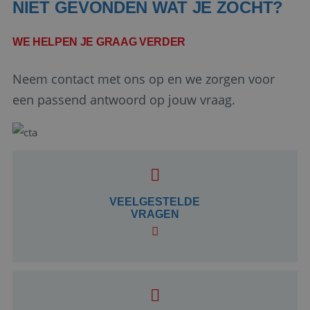
NIET GEVONDEN WAT JE ZOCHT?
WE HELPEN JE GRAAG VERDER
Neem contact met ons op en we zorgen voor
een passend antwoord op jouw vraag.
Google Privacy Policy
VEELGESTELDE
li_gc
5 maanden 4
LinkedIn
VRAGEN
weken
Corporation
.linkedin.com
_GRECAPTCHA
5 maanden 4
Google LLC
weken
www.google.com