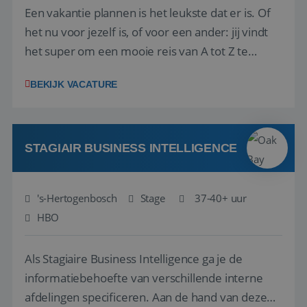
Een vakantie plannen is het leukste dat er is. Of
het nu voor jezelf is, of voor een ander: jij vindt
het super om een mooie reis van A tot Z te
regelen. Door jouw kennis en ervaring leren onze
BEKIJK VACATURE
vakantiegangers de meest prachtige plekjes op
aarde kennen! 🏝️Wat ga je doen?Klantgericht
werken: of het nu gaat om vragen ...
STAGIAIR BUSINESS INTELLIGENCE
's-Hertogenbosch
Stage
37-40+ uur
HBO
Als Stagiaire Business Intelligence ga je de
informatiebehoefte van verschillende interne
afdelingen specificeren. Aan de hand van deze