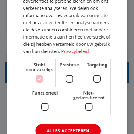
advertenties te personaliseren en om ons
verkeer te analyseren. We delen ook
Met jouw ervaring in de reisbranche of
informatie over uw gebruik van onze site
achtergrond in toerisme ben je klaar voor de
met onze advertentie- en analysepartners,
volgende stap. Vanaf je stoel reis je de hele
die deze kunnen combineren met andere
informatie die u aan hen heeft verstrekt of
wereld over en speel je moeiteloos in op de
die zij hebben verzameld door uw gebruik
BEKIJK VACATURE
wensen van je team, je klant en wat er in de
van hun diensten.
Privacybeleid
reiswereld gebeurt. Met je enthousiasme weet je
klanten te overtuigen om die droomreis te
Strikt
Prestatie
Targeting
noodzakelijk
boeken! ...
REISADVISEUR ALLROUND
Functioneel
Niet-
Aalsmeer, Noord-Holland, Nederland
Baan
geclassificeerd
33-36 uur
MBO
Een vakantie plannen is het leukste dat er is. Of
het nu voor jezelf is, of voor een ander: jij vindt
ALLES ACCEPTEREN