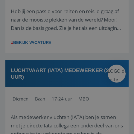
Heb jij een passie voor reizen en reis je graag af
naar de mooiste plekken van de wereld? Mooi!
Dan is de basis goed. Zie je het als een uitdaging
om anderen te inspireren en ondersteunen met
BEKIJK VACATURE
het samenstellen en boeken van de perfecte
vakantie en is verkopen je tweede natuur? Al
deze onderdelen zijn nu samen gevoegd...
LUCHTVAART (IATA) MEDEWERKER (24-32
UUR)
Diemen
Baan
17-24 uur
MBO
Als medewerker vluchten (IATA) ben je samen
met je directe Iata collega een onderdeel van ons
enthousiaste verkoopteam en ben je de