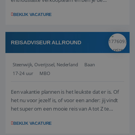
vraagbaak voor alles met betrekking tot vluchten
BEKIJK VACATURE
en tarieven waar je collega’s niet uitkomen.
Voorts ben je verantwoordelijk voor een stuk
kwaliteitsbewaking van alles wat met IATA te m...
REISADVISEUR ALLROUND
Steenwijk, Overijssel, Nederland
Baan
17-24 uur
MBO
Een vakantie plannen is het leukste dat er is. Of
het nu voor jezelf is, of voor een ander: jij vindt
het super om een mooie reis van A tot Z te
regelen. Door jouw kennis en ervaring leren onze
BEKIJK VACATURE
vakantiegangers de meest prachtige plekjes op
aarde kennen! 🏝️Wat ga je doen?Klantgericht