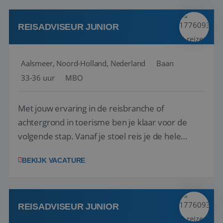
werken: of het nu gaat om vragen ...
REISADVISEUR JUNIOR
Aalsmeer, Noord-Holland, Nederland
Baan
33-36 uur
MBO
Met jouw ervaring in de reisbranche of
achtergrond in toerisme ben je klaar voor de
volgende stap. Vanaf je stoel reis je de hele
wereld over en speel je moeiteloos in op de
BEKIJK VACATURE
wensen van je team, je klant en wat er in de
reiswereld gebeurt. Met je enthousiasme weet je
klanten te overtuigen om die droomreis te
boeken! ...
REISADVISEUR JUNIOR