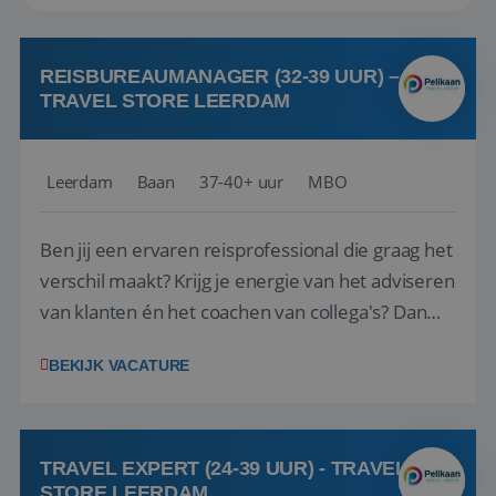
REISBUREAUMANAGER (32-39 UUR) –
TRAVEL STORE LEERDAM
Leerdam
Baan
37-40+ uur
MBO
Ben jij een ervaren reisprofessional die graag het
verschil maakt? Krijg je energie van het adviseren
van klanten én het coachen van collega's? Dan
zijn wij op zoek naar jou. Bij Travel Store Leerdam
BEKIJK VACATURE
(onderdeel van Pelikaan Travel Group) zoeken
we een Reisbureaumanager die samen met het
team het reisbureau verder...
TRAVEL EXPERT (24-39 UUR) - TRAVEL
STORE LEERDAM