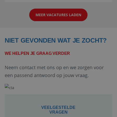
reiswereld gebeurt. Met je enthousiasme weet je
klanten te overtuigen om die droomreis te
MEER VACATURES LADEN
boeken! ...
NIET GEVONDEN WAT JE ZOCHT?
WE HELPEN JE GRAAG VERDER
Google Privacy Policy
Neem contact met ons op en we zorgen voor
een passend antwoord op jouw vraag.
li_gc
5 maanden 4
LinkedIn
weken
Corporation
.linkedin.com
VEELGESTELDE
VRAGEN