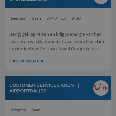
Leerdam
Baan
37-40+ uur
MBO
Ben jij gek op reizen en krijg je energie van het
adviseren van klanten? Bij Travel Store Leerdam
(onderdeel van Pelikaan Travel Group) help je
klanten met zorg en aandacht hun ideale reis te
BEKIJK VACATURE
vinden. Samen maken we van elke reis een
onvergetelijke ervaring. Of je nu al jaren ervaring
hebt in de reisbranche of j...
CUSTOMER SERVICES AGENT |
AIRPORTBALIES
Schiphol
Baan