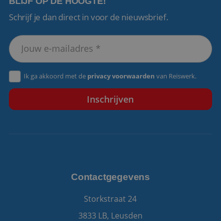
BLIJF OP DE HOOGTE!
Schrijf je dan direct in voor de nieuwsbrief.
VISITOR_PRIVACY_METADATA
5 maanden 4
YouTube
weken
.youtube.com
Ik ga akkoord met de
privacy voorwaarden
van Reiswerk.
Contactgegevens
Storkstraat 24
3833 LB, Leusden