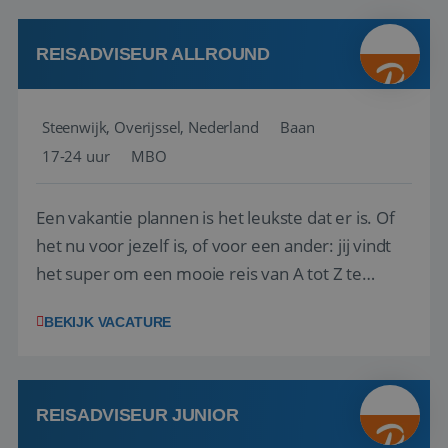
kwaliteitsbewaking van alles wat met IATA te m...
REISADVISEUR ALLROUND
Steenwijk, Overijssel, Nederland
Baan
17-24 uur
MBO
Een vakantie plannen is het leukste dat er is. Of
het nu voor jezelf is, of voor een ander: jij vindt
het super om een mooie reis van A tot Z te
regelen. Door jouw kennis en ervaring leren onze
BEKIJK VACATURE
vakantiegangers de meest prachtige plekjes op
aarde kennen! 🏝️Wat ga je doen?Klantgericht
werken: of het nu gaat om vragen ...
REISADVISEUR JUNIOR