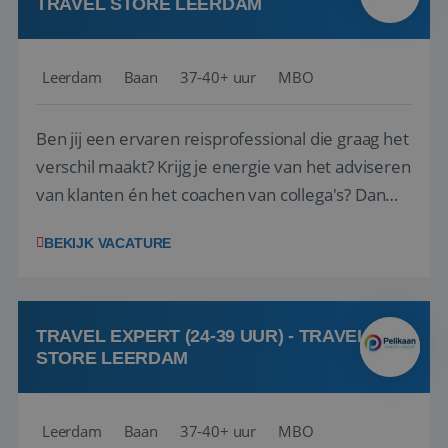
TRAVEL STORE LEERDAM
Leerdam
Baan
37-40+ uur
MBO
Ben jij een ervaren reisprofessional die graag het
verschil maakt? Krijg je energie van het adviseren
van klanten én het coachen van collega's? Dan
zijn wij op zoek naar jou. Bij Travel Store Leerdam
BEKIJK VACATURE
(onderdeel van Pelikaan Travel Group) zoeken
we een Reisbureaumanager die samen met het
team het reisbureau verder...
TRAVEL EXPERT (24-39 UUR) - TRAVEL
STORE LEERDAM
Leerdam
Baan
37-40+ uur
MBO