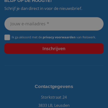
BLIJF OP DE HOOGTE!
Schrijf je dan direct in voor de nieuwsbrief.
VISITOR_PRIVACY_METADATA
5 maanden 4
YouTube
weken
.youtube.com
Ik ga akkoord met de
privacy voorwaarden
van Reiswerk.
Contactgegevens
Storkstraat 24
3833 LB, Leusden