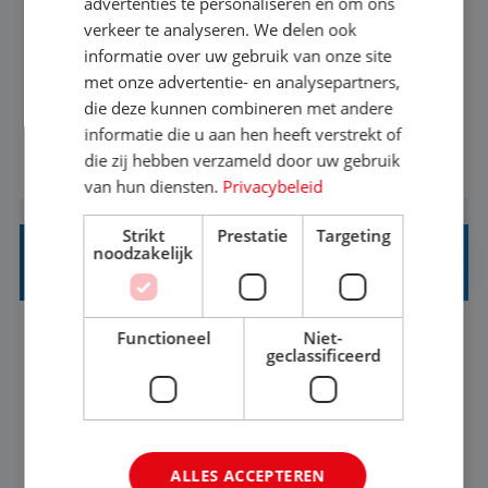
advertenties te personaliseren en om ons
verkeer te analyseren. We delen ook
Met jouw ervaring in de reisbranche of
informatie over uw gebruik van onze site
achtergrond in toerisme ben je klaar voor de
met onze advertentie- en analysepartners,
volgende stap. Vanaf je stoel reis je de hele
die deze kunnen combineren met andere
informatie die u aan hen heeft verstrekt of
wereld over en speel je moeiteloos in op de
die zij hebben verzameld door uw gebruik
BEKIJK VACATURE
wensen van je team, je klant en wat er in de
van hun diensten.
Privacybeleid
reiswereld gebeurt. Met je enthousiasme weet je
klanten te overtuigen om die droomreis te
Strikt
Prestatie
Targeting
noodzakelijk
boeken! ...
REISADVISEUR JUNIOR
Functioneel
Niet-
Bunschoten-Spakenburg, Utrecht, Nederland
Baan
geclassificeerd
37-40+ uur
MBO
Met jouw ervaring in de reisbranche of
achtergrond in toerisme ben je klaar voor de
ALLES ACCEPTEREN