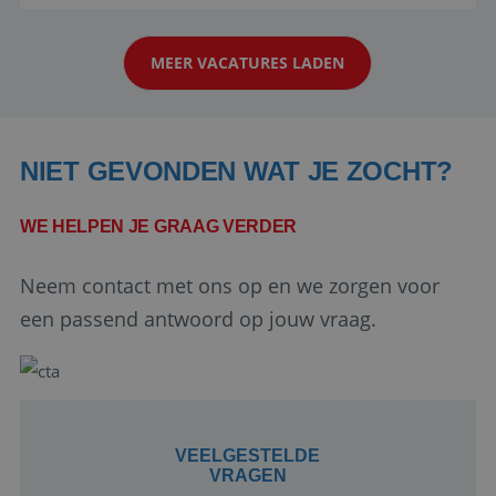
aarde kennen! 🏝️Wat ga je doen?Klantgericht
werken: of het nu gaat om vragen ...
MEER VACATURES LADEN
NIET GEVONDEN WAT JE ZOCHT?
WE HELPEN JE GRAAG VERDER
Google Privacy Policy
Neem contact met ons op en we zorgen voor
een passend antwoord op jouw vraag.
li_gc
5 maanden 4
LinkedIn
weken
Corporation
.linkedin.com
VEELGESTELDE
VRAGEN