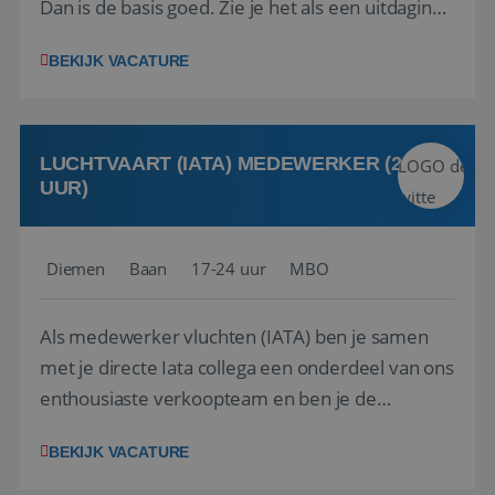
Dan is de basis goed. Zie je het als een uitdaging
om anderen te inspireren en ondersteunen met
BEKIJK VACATURE
het samenstellen en boeken van de perfecte
vakantie en is verkopen je tweede natuur? Al
deze onderdelen zijn nu samen gevoegd...
LUCHTVAART (IATA) MEDEWERKER (24-32
UUR)
Diemen
Baan
17-24 uur
MBO
Als medewerker vluchten (IATA) ben je samen
met je directe Iata collega een onderdeel van ons
enthousiaste verkoopteam en ben je de
vraagbaak voor alles met betrekking tot vluchten
BEKIJK VACATURE
en tarieven waar je collega’s niet uitkomen.
Voorts ben je verantwoordelijk voor een stuk