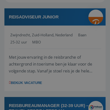
REISADVISEUR JUNIOR
Zwijndrecht, Zuid-Holland, Nederland
Baan
25-32 uur
MBO
Met jouw ervaring in de reisbranche of
achtergrond in toerisme ben je klaar voor de
volgende stap. Vanaf je stoel reis je de hele
wereld over en speel je moeiteloos in op de
BEKIJK VACATURE
wensen van je team, je klant en wat er in de
reiswereld gebeurt. Met je enthousiasme weet je
klanten te overtuigen om die droomreis te
boeken! ...
REISBUREAUMANAGER (32-39 UUR) –