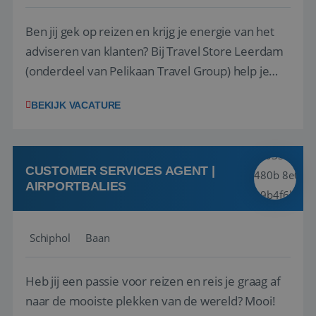
Ben jij gek op reizen en krijg je energie van het
adviseren van klanten? Bij Travel Store Leerdam
(onderdeel van Pelikaan Travel Group) help je
klanten met zorg en aandacht hun ideale reis te
BEKIJK VACATURE
vinden. Samen maken we van elke reis een
onvergetelijke ervaring. Of je nu al jaren ervaring
hebt in de reisbranche of j...
CUSTOMER SERVICES AGENT |
AIRPORTBALIES
Schiphol
Baan
Heb jij een passie voor reizen en reis je graag af
naar de mooiste plekken van de wereld? Mooi!