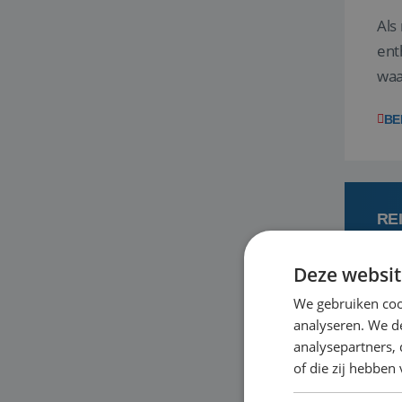
Als
ent
waa
wat
BE
RE
Deze websit
7
We gebruiken coo
analyseren. We de
Een
analysepartners,
om 
of die zij hebbe
mee