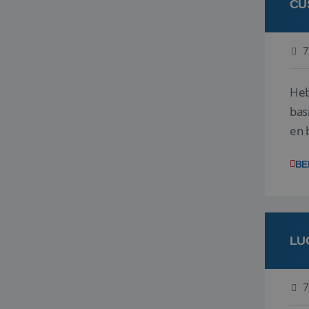
CU
7
Heb
bas
en 
gev
BE
LU
7