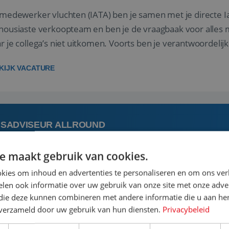
 medewerker vluchten (IATA) ben je samen met je directe I
housiaste verkoopteam en ben je de vraagbaak voor alles m
r je collega’s niet uitkomen. Voorts ben je verantwoordelijk
 met IATA te m...
KIJK VACATURE
ISADVISEUR ALLROUND
e maakt gebruik van cookies.
 augustus
Steenwijk, Overijssel,
kies om inhoud en advertenties te personaliseren en om ons ver
len ook informatie over uw gebruik van onze site met onze adver
 vakantie plannen is het leukste dat er is. Of het nu voor jeze
 die deze kunnen combineren met andere informatie die u aan hen
een mooie reis van A tot Z te regelen. Door jouw kennis e
n verzameld door uw gebruik van hun diensten.
Privacybeleid
st prachtige plekjes op aarde kennen! 🏝️Wat ga je doen?K