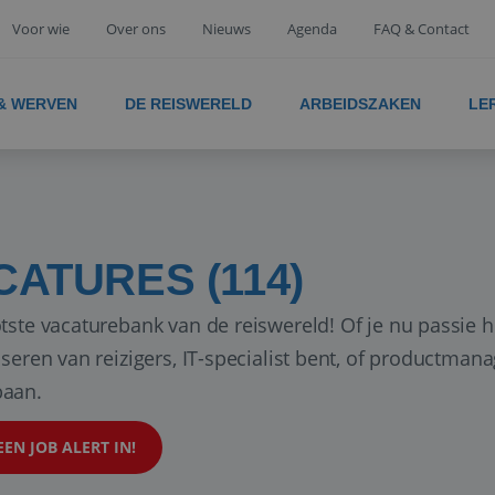
Voor wie
Over ons
Nieuws
Agenda
FAQ & Contact
 & WERVEN
DE REISWERELD
ARBEIDSZAKEN
LE
CATURES (114)
tste vacaturebank van de reiswereld! Of je nu passie h
iseren van reizigers, IT-specialist bent, of productman
aan.
EEN JOB ALERT IN!