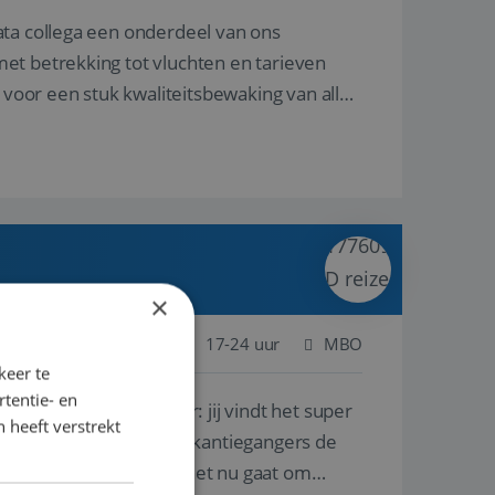
ata collega een onderdeel van ons
et betrekking tot vluchten en tarieven
 voor een stuk kwaliteitsbewaking van alles
×
 Nederland
Baan
17-24 uur
MBO
keer te
tentie- en
lf is, of voor een ander: jij vindt het super
 heeft verstrekt
n ervaring leren onze vakantiegangers de
lantgericht werken: of het nu gaat om