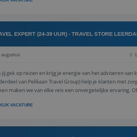
KIJK VACATURE
AVEL EXPERT (24-39 UUR) - TRAVEL STORE LEERD
 augustus
ij gek op reizen en krijg je energie van het adviseren van klanten? Bij Travel St
derdeel van Pelikaan Travel Group) help je klanten met zorg
 maken we van elke reis een onvergetelijke ervaring. Of je nu al jaren ervaring hebt in de
branche of j...
KIJK VACATURE