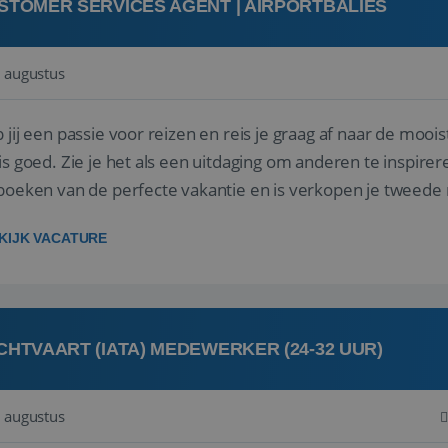
STOMER SERVICES AGENT | AIRPORTBALIES
 augustus
 jij een passie voor reizen en reis je graag af naar de mooi
is goed. Zie je het als een uitdaging om anderen te inspi
boeken van de perfecte vakantie en is verkopen je tweede 
oegd...
KIJK VACATURE
CHTVAART (IATA) MEDEWERKER (24-32 UUR)
 augustus