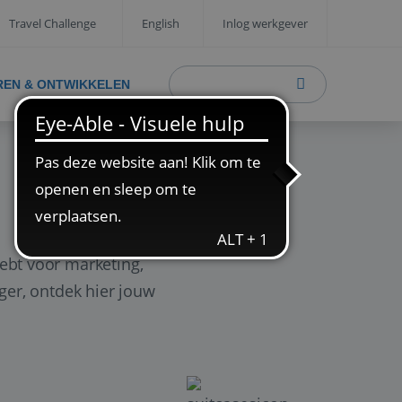
Travel Challenge
English
Inlog werkgever
REN & ONTWIKKELEN
ebt voor marketing,
ager, ontdek hier jouw