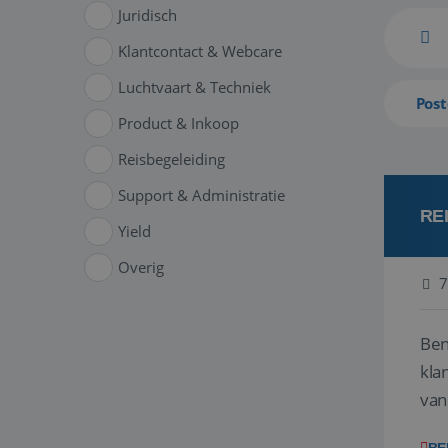
Juridisch
Klantcontact & Webcare
Luchtvaart & Techniek
Post
Product & Inkoop
Reisbegeleiding
Support & Administratie
RE
Yield
Overig
7
Ben
klant
van
ver