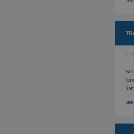
BE
TR
7
Ben j
(on
Samen
reis
BE