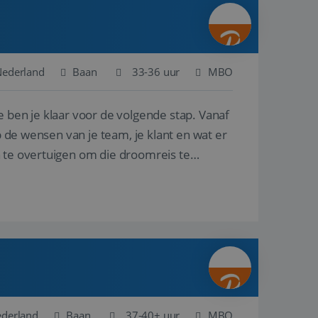
ina's.
gasten op te slaan
et-essentiële
akelijke cookie
Nederland
Baan
33-36 uur
MBO
uitgevoerd met het
rscheid te maken
e ben je klaar voor de volgende stap. Vanaf
g voor de website,
en over het
p de wensen van je team, je klant en wat er
n te overtuigen om die droomreis te
Cookie-Script.com-
 bezoekers te
okie-Script.com is
toestemming van de
interactie met de
vens over de
trekking tot
lingen, zodat hun
 toekomstige
Omschrijving
ederland
Baan
37-40+ uur
MBO