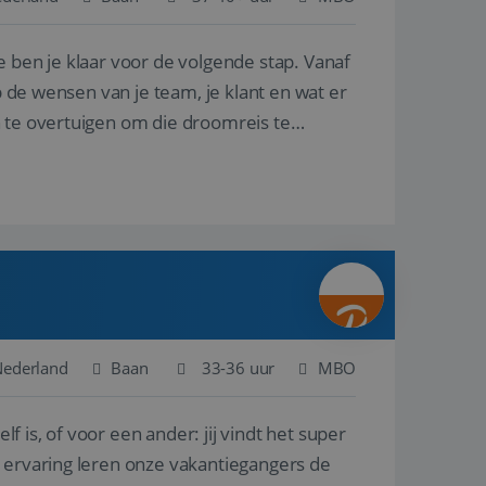
e ben je klaar voor de volgende stap. Vanaf
en betrokkenheid op
tefunctionaliteit te
n voert informatie
p de wensen van je team, je klant en wat er
ikt en over
eft gezien voordat
n te overtuigen om die droomreis te
alytics - wat een
analyseservice van
ers te
r toe te wijzen als
be-video's die in
n site en wordt
e websitebezoeker
 te berekenen voor
face gebruikt.
we gebruiken om het
nalytics software.
e meten.
e gebruiker op te
 tot één
osoft als een
 door ingesloten
e sessiestatus te
 dat het
soft-domeinen,
Nederland
Baan
33-36 uur
MBO
orgt voor de goede
lf is, of voor een ander: jij vindt het super
het delen van de
n ervaring leren onze vakantiegangers de