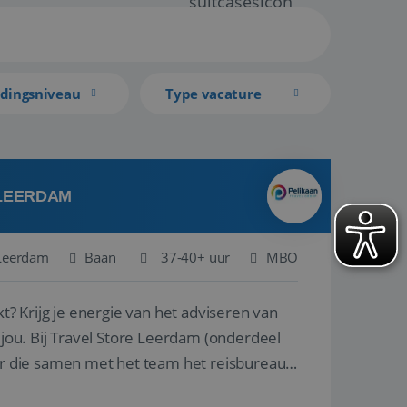
idingsniveau
Type vacature
 LEERDAM
Leerdam
Baan
37-40+ uur
MBO
kt? Krijg je energie van het adviseren van
derdeel
r die samen met het team het reisbureau