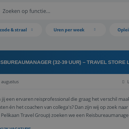
code & straal
Uren per week
Ople
ISBUREAUMANAGER (32-39 UUR) – TRAVEL STORE
 augustus
 jij een ervaren reisprofessional die graag het verschil maa
en én het coachen van collega's? Dan zijn wij op zoek naar jou. Bij Travel Store Leerdam (on
 Pelikaan Travel Group) zoeken we een Reisbureaumanage
der...