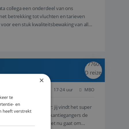
ata collega een onderdeel van ons
et betrekking tot vluchten en tarieven
 voor een stuk kwaliteitsbewaking van alles
×
 Nederland
Baan
17-24 uur
MBO
keer te
tentie- en
lf is, of voor een ander: jij vindt het super
 heeft verstrekt
n ervaring leren onze vakantiegangers de
lantgericht werken: of het nu gaat om