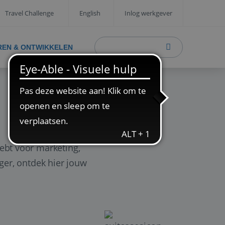
Travel Challenge
English
Inlog werkgever
REN & ONTWIKKELEN
ebt voor marketing,
ager, ontdek hier jouw