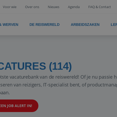
Voor wie
Over ons
Nieuws
Agenda
FAQ & Contact
 & WERVEN
DE REISWERELD
ARBEIDSZAKEN
LE
CATURES (114)
tste vacaturebank van de reiswereld! Of je nu passie h
iseren van reizigers, IT-specialist bent, of productman
aan.
EEN JOB ALERT IN!