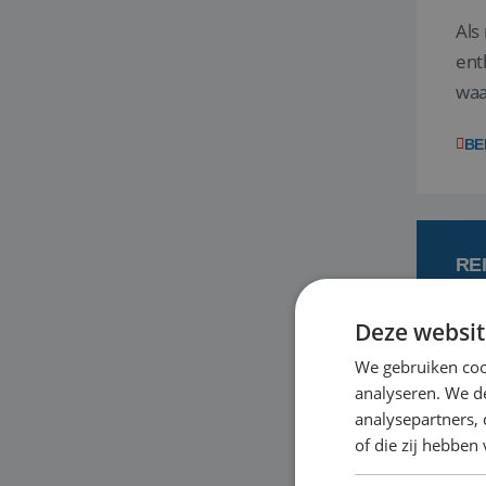
Als
ent
waa
wat
BE
RE
Deze websit
7
We gebruiken coo
analyseren. We de
Een
analysepartners,
om 
of die zij hebbe
mee