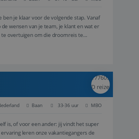
e ben je klaar voor de volgende stap. Vanaf
en betrokkenheid op
tefunctionaliteit te
n voert informatie
p de wensen van je team, je klant en wat er
ikt en over
eft gezien voordat
n te overtuigen om die droomreis te
alytics - wat een
analyseservice van
ers te
r toe te wijzen als
be-video's die in
n site en wordt
e websitebezoeker
 te berekenen voor
face gebruikt.
we gebruiken om het
nalytics software.
e meten.
e gebruiker op te
 tot één
osoft als een
 door ingesloten
e sessiestatus te
 dat het
soft-domeinen,
Nederland
Baan
33-36 uur
MBO
orgt voor de goede
lf is, of voor een ander: jij vindt het super
het delen van de
n ervaring leren onze vakantiegangers de