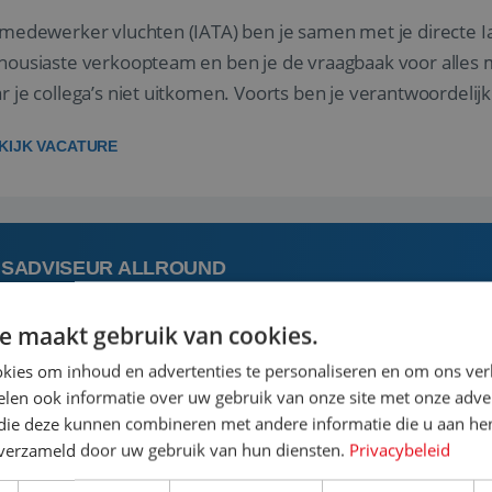
 medewerker vluchten (IATA) ben je samen met je directe I
housiaste verkoopteam en ben je de vraagbaak voor alles m
r je collega’s niet uitkomen. Voorts ben je verantwoordelijk
 met IATA te m...
KIJK VACATURE
ISADVISEUR ALLROUND
e maakt gebruik van cookies.
 augustus
Steenwijk, Overijssel,
kies om inhoud en advertenties te personaliseren en om ons ver
len ook informatie over uw gebruik van onze site met onze adver
 vakantie plannen is het leukste dat er is. Of het nu voor jeze
 die deze kunnen combineren met andere informatie die u aan hen
een mooie reis van A tot Z te regelen. Door jouw kennis e
n verzameld door uw gebruik van hun diensten.
Privacybeleid
st prachtige plekjes op aarde kennen! 🏝️Wat ga je doen?K