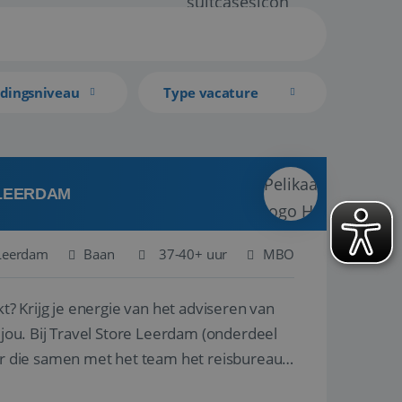
idingsniveau
Type vacature
 LEERDAM
Leerdam
Baan
37-40+ uur
MBO
kt? Krijg je energie van het adviseren van
derdeel
r die samen met het team het reisbureau