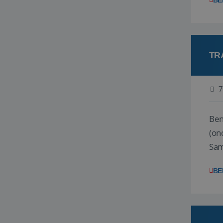
BE
TR
7
Ben j
(on
Samen
reis
BE