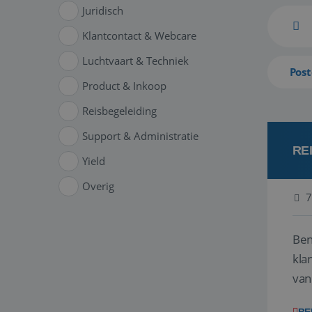
Juridisch
Klantcontact & Webcare
Luchtvaart & Techniek
Post
Product & Inkoop
Reisbegeleiding
Support & Administratie
RE
Yield
Overig
7
Ben
klant
van
ver