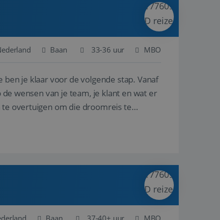
ina's.
gasten op te slaan
et-essentiële
akelijke cookie
Nederland
Baan
33-36 uur
MBO
uitgevoerd met het
rscheid te maken
e ben je klaar voor de volgende stap. Vanaf
g voor de website,
en over het
p de wensen van je team, je klant en wat er
n te overtuigen om die droomreis te
Cookie-Script.com-
 bezoekers te
okie-Script.com is
toestemming van de
interactie met de
vens over de
trekking tot
lingen, zodat hun
 toekomstige
Omschrijving
ederland
Baan
37-40+ uur
MBO