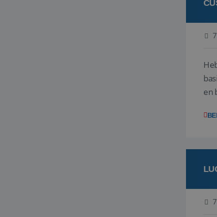
CU
7
Heb
bas
en 
gev
BE
LU
7