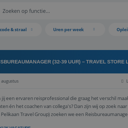
code & straal
Uren per week
Ople
ISBUREAUMANAGER (32-39 UUR) – TRAVEL STORE
 augustus
 jij een ervaren reisprofessional die graag het verschil maa
en én het coachen van collega's? Dan zijn wij op zoek naar jou. Bij Travel Store Leerdam (on
 Pelikaan Travel Group) zoeken we een Reisbureaumanage
der...