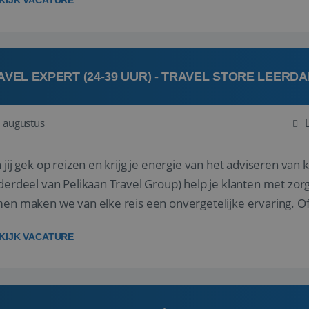
KIJK VACATURE
AVEL EXPERT (24-39 UUR) - TRAVEL STORE LEERD
 augustus
ij gek op reizen en krijg je energie van het adviseren van klanten? Bij Travel St
derdeel van Pelikaan Travel Group) help je klanten met zorg
 maken we van elke reis een onvergetelijke ervaring. Of je nu al jaren ervaring hebt in de
branche of j...
KIJK VACATURE