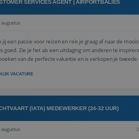
STOMER SERVICES AGENT | AIRPORTBALIES
 augustus
 jij een passie voor reizen en reis je graag af naar de mooi
is goed. Zie je het als een uitdaging om anderen te inspi
boeken van de perfecte vakantie en is verkopen je tweede 
oegd...
KIJK VACATURE
CHTVAART (IATA) MEDEWERKER (24-32 UUR)
 augustus