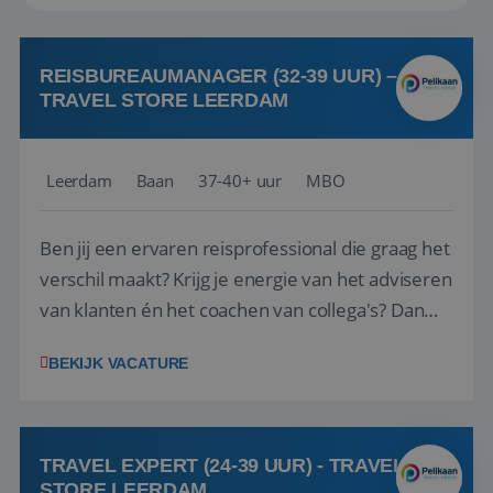
REISBUREAUMANAGER (32-39 UUR) –
TRAVEL STORE LEERDAM
Leerdam
Baan
37-40+ uur
MBO
Ben jij een ervaren reisprofessional die graag het
verschil maakt? Krijg je energie van het adviseren
van klanten én het coachen van collega's? Dan
zijn wij op zoek naar jou. Bij Travel Store Leerdam
BEKIJK VACATURE
(onderdeel van Pelikaan Travel Group) zoeken
we een Reisbureaumanager die samen met het
team het reisbureau verder...
TRAVEL EXPERT (24-39 UUR) - TRAVEL
STORE LEERDAM