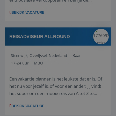
vraagbaak voor alles met betrekking tot vluchten
BEKIJK VACATURE
en tarieven waar je collega’s niet uitkomen.
Voorts ben je verantwoordelijk voor een stuk
kwaliteitsbewaking van alles wat met IATA te m...
REISADVISEUR ALLROUND
Steenwijk, Overijssel, Nederland
Baan
17-24 uur
MBO
Een vakantie plannen is het leukste dat er is. Of
het nu voor jezelf is, of voor een ander: jij vindt
het super om een mooie reis van A tot Z te
regelen. Door jouw kennis en ervaring leren onze
BEKIJK VACATURE
vakantiegangers de meest prachtige plekjes op
aarde kennen! 🏝️Wat ga je doen?Klantgericht