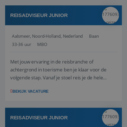
werken: of het nu gaat om vragen ...
REISADVISEUR JUNIOR
Aalsmeer, Noord-Holland, Nederland
Baan
33-36 uur
MBO
Met jouw ervaring in de reisbranche of
achtergrond in toerisme ben je klaar voor de
volgende stap. Vanaf je stoel reis je de hele
wereld over en speel je moeiteloos in op de
BEKIJK VACATURE
wensen van je team, je klant en wat er in de
reiswereld gebeurt. Met je enthousiasme weet je
klanten te overtuigen om die droomreis te
boeken! ...
REISADVISEUR JUNIOR