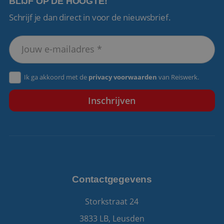
BLIJF OP DE HOOGTE!
Schrijf je dan direct in voor de nieuwsbrief.
VISITOR_PRIVACY_METADATA
5 maanden 4
YouTube
weken
.youtube.com
Ik ga akkoord met de
privacy voorwaarden
van Reiswerk.
Contactgegevens
Storkstraat 24
3833 LB, Leusden