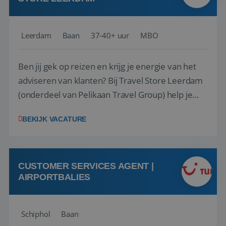
Leerdam
Baan
37-40+ uur
MBO
Ben jij gek op reizen en krijg je energie van het
adviseren van klanten? Bij Travel Store Leerdam
(onderdeel van Pelikaan Travel Group) help je
klanten met zorg en aandacht hun ideale reis te
BEKIJK VACATURE
vinden. Samen maken we van elke reis een
onvergetelijke ervaring. Of je nu al jaren ervaring
hebt in de reisbranche of j...
CUSTOMER SERVICES AGENT |
AIRPORTBALIES
Schiphol
Baan