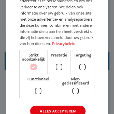
advertenties te personaliseren en om ons
verkeer te analyseren. We delen ook
Met jouw ervaring in de reisbranche of
informatie over uw gebruik van onze site
achtergrond in toerisme ben je klaar voor de
met onze advertentie- en analysepartners,
volgende stap. Vanaf je stoel reis je de hele
die deze kunnen combineren met andere
informatie die u aan hen heeft verstrekt of
wereld over en speel je moeiteloos in op de
die zij hebben verzameld door uw gebruik
BEKIJK VACATURE
wensen van je team, je klant en wat er in de
van hun diensten.
Privacybeleid
reiswereld gebeurt. Met je enthousiasme weet je
klanten te overtuigen om die droomreis te
Strikt
Prestatie
Targeting
noodzakelijk
boeken! ...
REISADVISEUR ALLROUND
Functioneel
Niet-
Aalsmeer, Noord-Holland, Nederland
Baan
geclassificeerd
33-36 uur
MBO
Een vakantie plannen is het leukste dat er is. Of
het nu voor jezelf is, of voor een ander: jij vindt
ALLES ACCEPTEREN