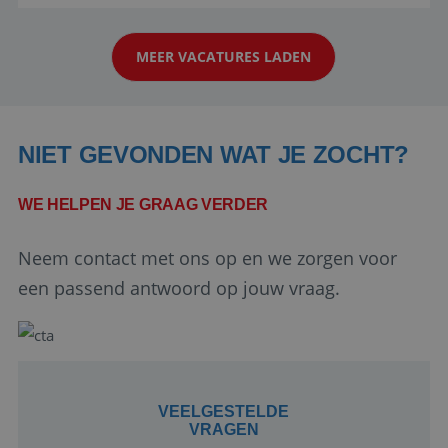
reiswereld gebeurt. Met je enthousiasme weet je
klanten te overtuigen om die droomreis te
MEER VACATURES LADEN
boeken! ...
NIET GEVONDEN WAT JE ZOCHT?
WE HELPEN JE GRAAG VERDER
Google Privacy Policy
Neem contact met ons op en we zorgen voor
een passend antwoord op jouw vraag.
li_gc
5 maanden 4
LinkedIn
weken
Corporation
.linkedin.com
VEELGESTELDE
VRAGEN