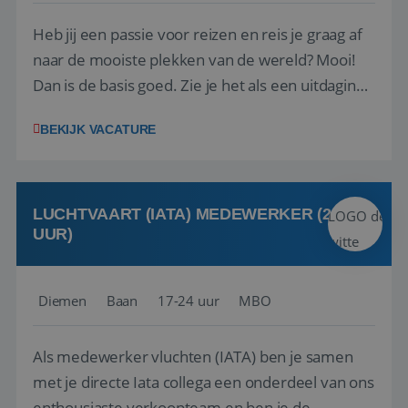
Heb jij een passie voor reizen en reis je graag af
naar de mooiste plekken van de wereld? Mooi!
Dan is de basis goed. Zie je het als een uitdaging
om anderen te inspireren en ondersteunen met
BEKIJK VACATURE
het samenstellen en boeken van de perfecte
vakantie en is verkopen je tweede natuur? Al
deze onderdelen zijn nu samen gevoegd...
LUCHTVAART (IATA) MEDEWERKER (24-32
UUR)
Diemen
Baan
17-24 uur
MBO
Als medewerker vluchten (IATA) ben je samen
met je directe Iata collega een onderdeel van ons
enthousiaste verkoopteam en ben je de