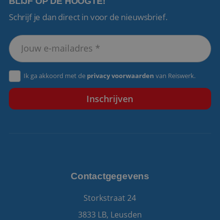
BLIJF OP DE HOOGTE!
Schrijf je dan direct in voor de nieuwsbrief.
VISITOR_PRIVACY_METADATA
5 maanden 4
YouTube
weken
.youtube.com
Ik ga akkoord met de
privacy voorwaarden
van Reiswerk.
Contactgegevens
Storkstraat 24
3833 LB, Leusden