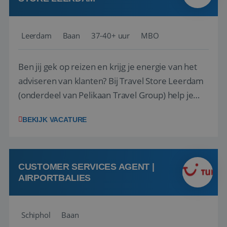
Leerdam
Baan
37-40+ uur
MBO
Ben jij gek op reizen en krijg je energie van het
adviseren van klanten? Bij Travel Store Leerdam
(onderdeel van Pelikaan Travel Group) help je
klanten met zorg en aandacht hun ideale reis te
BEKIJK VACATURE
vinden. Samen maken we van elke reis een
onvergetelijke ervaring. Of je nu al jaren ervaring
hebt in de reisbranche of j...
CUSTOMER SERVICES AGENT |
AIRPORTBALIES
Schiphol
Baan