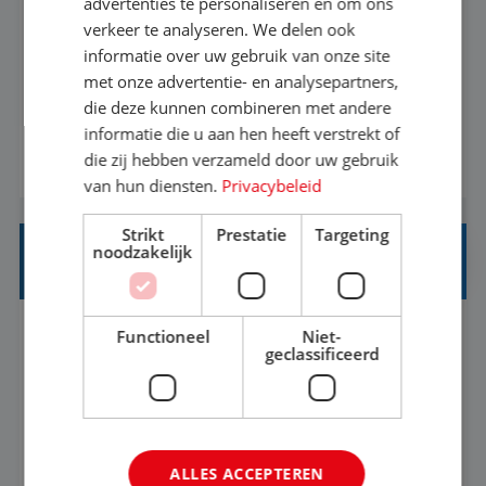
advertenties te personaliseren en om ons
verkeer te analyseren. We delen ook
Met jouw ervaring in de reisbranche of
informatie over uw gebruik van onze site
achtergrond in toerisme ben je klaar voor de
met onze advertentie- en analysepartners,
volgende stap. Vanaf je stoel reis je de hele
die deze kunnen combineren met andere
informatie die u aan hen heeft verstrekt of
wereld over en speel je moeiteloos in op de
die zij hebben verzameld door uw gebruik
BEKIJK VACATURE
wensen van je team, je klant en wat er in de
van hun diensten.
Privacybeleid
reiswereld gebeurt. Met je enthousiasme weet je
klanten te overtuigen om die droomreis te
Strikt
Prestatie
Targeting
noodzakelijk
boeken! ...
REISADVISEUR ALLROUND
Functioneel
Niet-
Aalsmeer, Noord-Holland, Nederland
Baan
geclassificeerd
33-36 uur
MBO
Een vakantie plannen is het leukste dat er is. Of
het nu voor jezelf is, of voor een ander: jij vindt
ALLES ACCEPTEREN