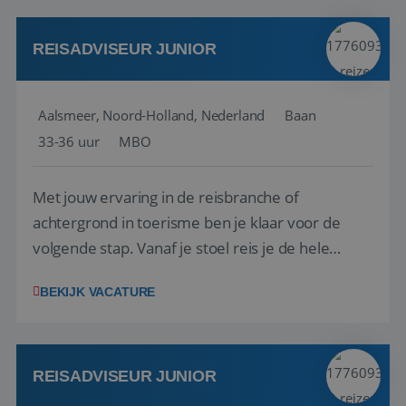
werken: of het nu gaat om vragen ...
REISADVISEUR JUNIOR
Aalsmeer, Noord-Holland, Nederland
Baan
33-36 uur
MBO
Met jouw ervaring in de reisbranche of
achtergrond in toerisme ben je klaar voor de
volgende stap. Vanaf je stoel reis je de hele
wereld over en speel je moeiteloos in op de
BEKIJK VACATURE
wensen van je team, je klant en wat er in de
reiswereld gebeurt. Met je enthousiasme weet je
klanten te overtuigen om die droomreis te
boeken! ...
REISADVISEUR JUNIOR