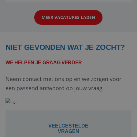
reiswereld gebeurt. Met je enthousiasme weet je
klanten te overtuigen om die droomreis te
MEER VACATURES LADEN
boeken! ...
NIET GEVONDEN WAT JE ZOCHT?
WE HELPEN JE GRAAG VERDER
Google Privacy Policy
Neem contact met ons op en we zorgen voor
een passend antwoord op jouw vraag.
li_gc
5 maanden 4
LinkedIn
weken
Corporation
.linkedin.com
VEELGESTELDE
VRAGEN