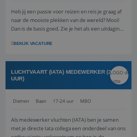
Heb jij een passie voor reizen en reis je graag af
naar de mooiste plekken van de wereld? Mooi!
Dan is de basis goed. Zie je het als een uitdaging
om anderen te inspireren en ondersteunen met
BEKIJK VACATURE
het samenstellen en boeken van de perfecte
vakantie en is verkopen je tweede natuur? Al
deze onderdelen zijn nu samen gevoegd...
LUCHTVAART (IATA) MEDEWERKER (24-32
UUR)
Diemen
Baan
17-24 uur
MBO
Als medewerker vluchten (IATA) ben je samen
met je directe Iata collega een onderdeel van ons
enthousiaste verkoopteam en ben je de