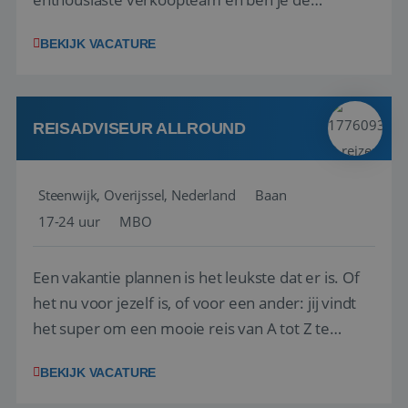
vraagbaak voor alles met betrekking tot vluchten
BEKIJK VACATURE
en tarieven waar je collega’s niet uitkomen.
Voorts ben je verantwoordelijk voor een stuk
kwaliteitsbewaking van alles wat met IATA te m...
REISADVISEUR ALLROUND
Steenwijk, Overijssel, Nederland
Baan
17-24 uur
MBO
Een vakantie plannen is het leukste dat er is. Of
het nu voor jezelf is, of voor een ander: jij vindt
het super om een mooie reis van A tot Z te
regelen. Door jouw kennis en ervaring leren onze
BEKIJK VACATURE
vakantiegangers de meest prachtige plekjes op
aarde kennen! 🏝️Wat ga je doen?Klantgericht