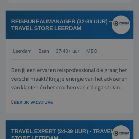
REISBUREAUMANAGER (32-39 UUR) –
TRAVEL STORE LEERDAM
Leerdam
Baan
37-40+ uur
MBO
Ben jij een ervaren reisprofessional die graag het
verschil maakt? Krijg je energie van het adviseren
van klanten én het coachen van collega's? Dan
zijn wij op zoek naar jou. Bij Travel Store Leerdam
BEKIJK VACATURE
(onderdeel van Pelikaan Travel Group) zoeken
we een Reisbureaumanager die samen met het
team het reisbureau verder...
TRAVEL EXPERT (24-39 UUR) - TRAVEL
STORE LEERDAM