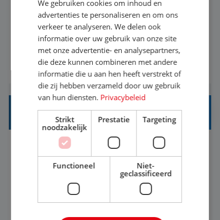
We gebruiken cookies om inhoud en
Met jouw ervaring in de reisbranche of
advertenties te personaliseren en om ons
verkeer te analyseren. We delen ook
achtergrond in toerisme ben je klaar voor de
informatie over uw gebruik van onze site
volgende stap. Vanaf je stoel reis je de hele
met onze advertentie- en analysepartners,
wereld over en speel je moeiteloos in op de
die deze kunnen combineren met andere
BEKIJK VACATURE
wensen van je team, je klant en wat er in de
informatie die u aan hen heeft verstrekt of
reiswereld gebeurt. Met je enthousiasme weet je
die zij hebben verzameld door uw gebruik
klanten te overtuigen om die droomreis te
van hun diensten.
Privacybeleid
boeken! ...
REISADVISEUR ALLROUND
Strikt
Prestatie
Targeting
noodzakelijk
Aalsmeer, Noord-Holland, Nederland
Baan
33-36 uur
MBO
Functioneel
Niet-
geclassificeerd
Een vakantie plannen is het leukste dat er is. Of
het nu voor jezelf is, of voor een ander: jij vindt
het super om een mooie reis van A tot Z te