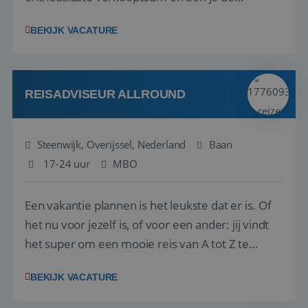
vraagbaak voor alles met betrekking tot vluchten
BEKIJK VACATURE
en tarieven waar je collega’s niet uitkomen.
Voorts ben je verantwoordelijk voor een stuk
kwaliteitsbewaking van alles wat met IATA te m...
REISADVISEUR ALLROUND
Steenwijk, Overijssel, Nederland
Baan
17-24 uur
MBO
Een vakantie plannen is het leukste dat er is. Of
het nu voor jezelf is, of voor een ander: jij vindt
het super om een mooie reis van A tot Z te
regelen. Door jouw kennis en ervaring leren onze
BEKIJK VACATURE
vakantiegangers de meest prachtige plekjes op
aarde kennen! 🏝️Wat ga je doen?Klantgericht