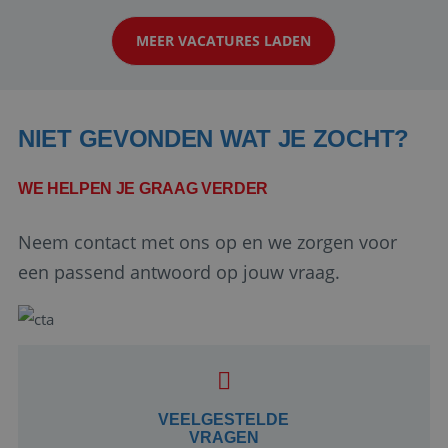
klanten te overtuigen om die droomreis te
MEER VACATURES LADEN
boeken! ...
NIET GEVONDEN WAT JE ZOCHT?
WE HELPEN JE GRAAG VERDER
Neem contact met ons op en we zorgen voor
Google Privacy Policy
een passend antwoord op jouw vraag.
li_gc
5 maanden 4
LinkedIn
weken
Corporation
.linkedin.com
VEELGESTELDE
VRAGEN