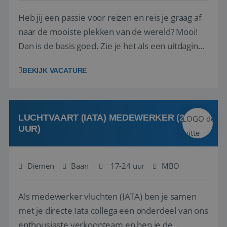
Heb jij een passie voor reizen en reis je graag af
naar de mooiste plekken van de wereld? Mooi!
Dan is de basis goed. Zie je het als een uitdaging
om anderen te inspireren en ondersteunen met
BEKIJK VACATURE
het samenstellen en boeken van de perfecte
vakantie en is verkopen je tweede natuur? Al
deze onderdelen zijn nu samen gevoegd...
LUCHTVAART (IATA) MEDEWERKER (24-32
UUR)
Diemen
Baan
17-24 uur
MBO
Als medewerker vluchten (IATA) ben je samen
met je directe Iata collega een onderdeel van ons
enthousiaste verkoopteam en ben je de