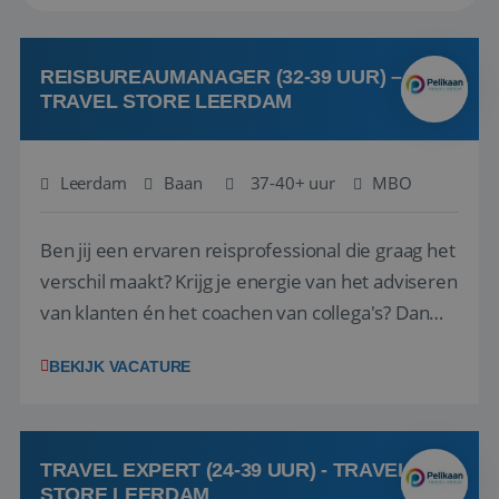
REISBUREAUMANAGER (32-39 UUR) –
TRAVEL STORE LEERDAM
Leerdam
Baan
37-40+ uur
MBO
Ben jij een ervaren reisprofessional die graag het
verschil maakt? Krijg je energie van het adviseren
van klanten én het coachen van collega's? Dan
zijn wij op zoek naar jou. Bij Travel Store Leerdam
BEKIJK VACATURE
(onderdeel van Pelikaan Travel Group) zoeken
we een Reisbureaumanager die samen met het
team het reisbureau verder...
TRAVEL EXPERT (24-39 UUR) - TRAVEL
STORE LEERDAM