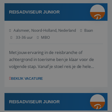
werken: of het nu gaat om vragen ...
REISADVISEUR JUNIOR
Aalsmeer, Noord-Holland, Nederland
Baan
33-36 uur
MBO
Met jouw ervaring in de reisbranche of
achtergrond in toerisme ben je klaar voor de
volgende stap. Vanaf je stoel reis je de hele
wereld over en speel je moeiteloos in op de
BEKIJK VACATURE
wensen van je team, je klant en wat er in de
reiswereld gebeurt. Met je enthousiasme weet je
klanten te overtuigen om die droomreis te
boeken! ...
REISADVISEUR JUNIOR