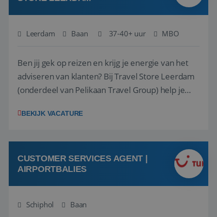
Leerdam
Baan
37-40+ uur
MBO
Ben jij gek op reizen en krijg je energie van het
adviseren van klanten? Bij Travel Store Leerdam
(onderdeel van Pelikaan Travel Group) help je
klanten met zorg en aandacht hun ideale reis te
BEKIJK VACATURE
vinden. Samen maken we van elke reis een
onvergetelijke ervaring. Of je nu al jaren ervaring
hebt in de reisbranche of j...
CUSTOMER SERVICES AGENT |
AIRPORTBALIES
Schiphol
Baan