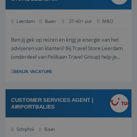
Leerdam
Baan
37-40+ uur
MBO
Ben jij gek op reizen en krijg je energie van het
adviseren van klanten? Bij Travel Store Leerdam
(onderdeel van Pelikaan Travel Group) help je
klanten met zorg en aandacht hun ideale reis te
BEKIJK VACATURE
vinden. Samen maken we van elke reis een
onvergetelijke ervaring. Of je nu al jaren ervaring
hebt in de reisbranche of j...
CUSTOMER SERVICES AGENT |
AIRPORTBALIES
Schiphol
Baan