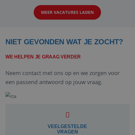
klanten te overtuigen om die droomreis te
MEER VACATURES LADEN
boeken! ...
NIET GEVONDEN WAT JE ZOCHT?
WE HELPEN JE GRAAG VERDER
Neem contact met ons op en we zorgen voor
Google Privacy Policy
een passend antwoord op jouw vraag.
li_gc
5 maanden 4
LinkedIn
weken
Corporation
.linkedin.com
VEELGESTELDE
VRAGEN