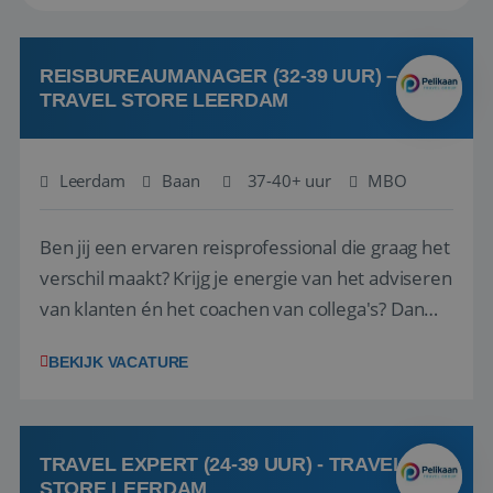
REISBUREAUMANAGER (32-39 UUR) –
TRAVEL STORE LEERDAM
Leerdam
Baan
37-40+ uur
MBO
Ben jij een ervaren reisprofessional die graag het
verschil maakt? Krijg je energie van het adviseren
van klanten én het coachen van collega's? Dan
zijn wij op zoek naar jou. Bij Travel Store Leerdam
BEKIJK VACATURE
(onderdeel van Pelikaan Travel Group) zoeken
we een Reisbureaumanager die samen met het
team het reisbureau verder...
TRAVEL EXPERT (24-39 UUR) - TRAVEL
STORE LEERDAM