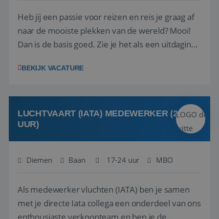
Heb jij een passie voor reizen en reis je graag af
naar de mooiste plekken van de wereld? Mooi!
Dan is de basis goed. Zie je het als een uitdaging
om anderen te inspireren en ondersteunen met
BEKIJK VACATURE
het samenstellen en boeken van de perfecte
vakantie en is verkopen je tweede natuur? Al
deze onderdelen zijn nu samen gevoegd...
LUCHTVAART (IATA) MEDEWERKER (24-32
UUR)
Diemen
Baan
17-24 uur
MBO
Als medewerker vluchten (IATA) ben je samen
met je directe Iata collega een onderdeel van ons
enthousiaste verkoopteam en ben je de