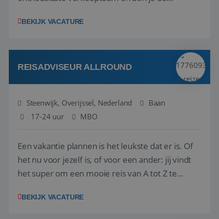
vraagbaak voor alles met betrekking tot vluchten
BEKIJK VACATURE
en tarieven waar je collega’s niet uitkomen.
Voorts ben je verantwoordelijk voor een stuk
kwaliteitsbewaking van alles wat met IATA te m...
REISADVISEUR ALLROUND
Steenwijk, Overijssel, Nederland
Baan
17-24 uur
MBO
Een vakantie plannen is het leukste dat er is. Of
het nu voor jezelf is, of voor een ander: jij vindt
het super om een mooie reis van A tot Z te
regelen. Door jouw kennis en ervaring leren onze
BEKIJK VACATURE
vakantiegangers de meest prachtige plekjes op
aarde kennen! 🏝️Wat ga je doen?Klantgericht