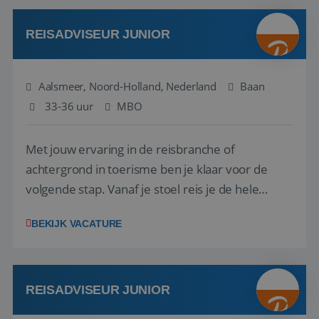
werken: of het nu gaat om vragen ...
REISADVISEUR JUNIOR
Aalsmeer, Noord-Holland, Nederland
Baan
33-36 uur
MBO
Met jouw ervaring in de reisbranche of
achtergrond in toerisme ben je klaar voor de
volgende stap. Vanaf je stoel reis je de hele
wereld over en speel je moeiteloos in op de
BEKIJK VACATURE
wensen van je team, je klant en wat er in de
reiswereld gebeurt. Met je enthousiasme weet je
klanten te overtuigen om die droomreis te
boeken! ...
REISADVISEUR JUNIOR