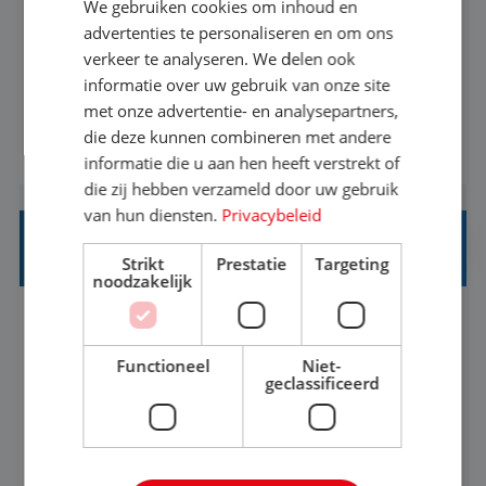
We gebruiken cookies om inhoud en
Met jouw ervaring in de reisbranche of
advertenties te personaliseren en om ons
verkeer te analyseren. We delen ook
achtergrond in toerisme ben je klaar voor de
informatie over uw gebruik van onze site
volgende stap. Vanaf je stoel reis je de hele
met onze advertentie- en analysepartners,
wereld over en speel je moeiteloos in op de
die deze kunnen combineren met andere
BEKIJK VACATURE
wensen van je team, je klant en wat er in de
informatie die u aan hen heeft verstrekt of
reiswereld gebeurt. Met je enthousiasme weet je
die zij hebben verzameld door uw gebruik
klanten te overtuigen om die droomreis te
van hun diensten.
Privacybeleid
boeken! ...
REISADVISEUR ALLROUND
Strikt
Prestatie
Targeting
noodzakelijk
Aalsmeer, Noord-Holland, Nederland
Baan
33-36 uur
MBO
Functioneel
Niet-
geclassificeerd
Een vakantie plannen is het leukste dat er is. Of
het nu voor jezelf is, of voor een ander: jij vindt
het super om een mooie reis van A tot Z te